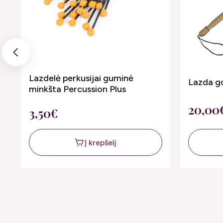
Previous
Lazdelė perkusijai guminė
Lazda g
minkšta Percussion Plus
20,00
3,50€
Į krepšelį