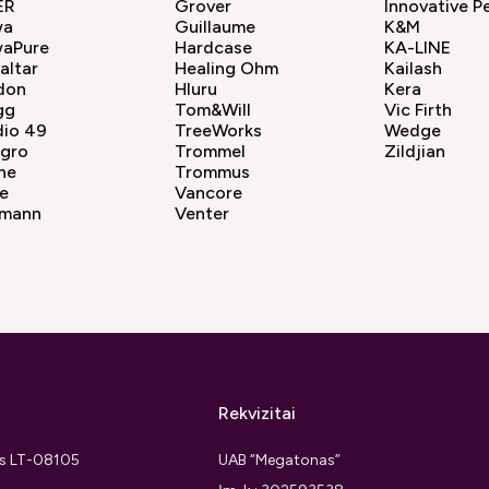
ER
Grover
Innovative P
wa
Guillaume
K&M
aPure
Hardcase
KA-LINE
altar
Healing Ohm
Kailash
don
Hluru
Kera
gg
Tom&Will
Vic Firth
dio 49
TreeWorks
Wedge
agro
Trommel
Zildjian
ne
Trommus
e
Vancore
mann
Venter
Rekvizitai
ius LT-08105
UAB “Megatonas”