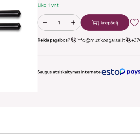
Liko 1 vnt
Į krepšelį
info@muzikosgarsai.lt
+37
Reikia pagalbos?
Saugus atsiskaitymas internete: