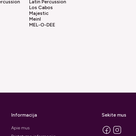
ercussion
Latin Percussion
Los Cabos
Majestic
Meinl
MEL-O-DEE
Informacija
Sekite mus
Apie mus