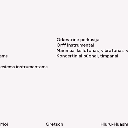
Orkestrinė perkusija
Orff instrumentai
Marimba, ksilofonas, vibrafonas, v
nams
Koncertiniai būgnai, timpanai
iesiems instrumentams
 Moi
Gretsch
Hluru-Huash