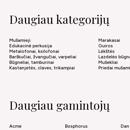
Daugiau kategorijų
Mušamieji
Marakasai
Edukacinė perkusija
Guiros
Metalofonai, ksilofonai
Lėkštės
Barškučiai, žvangučiai, varpeliai
Lazdelės būg
Būgneliai, tamburinai
Mušekliai
Kastanjetės, claves, trikampiai
Priedai mušam
Daugiau gamintojų
Acme
Bosphorus
Dan