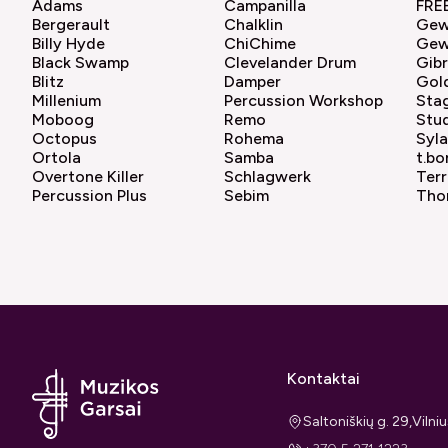
Adams
Campanilla
FRE
Bergerault
Chalklin
Ge
Billy Hyde
ChiChime
Gew
Black Swamp
Clevelander Drum
Gibr
Blitz
Damper
Gol
Millenium
Percussion Workshop
Sta
Moboog
Remo
Stu
Octopus
Rohema
Syl
Ortola
Samba
t.bo
Overtone Killer
Schlagwerk
Terr
Percussion Plus
Sebim
Tho
Kontaktai
Saltoniškių g. 29,Viln