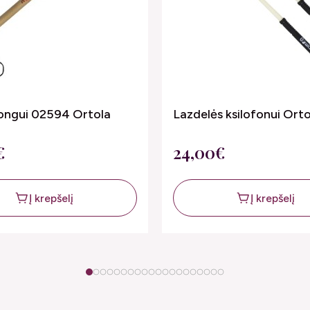
ongui 02594 Ortola
Lazdelės ksilofonui Orto
€
24,00€
Į krepšelį
Į krepšelį
1
2
3
4
5
6
7
8
9
10
11
12
13
14
15
16
17
18
19
20