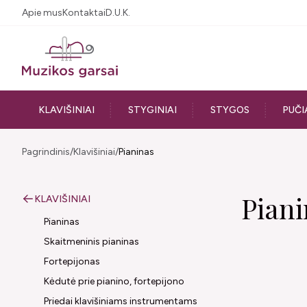
Apie mus
Kontaktai
D.U.K.
KLAVIŠINIAI
STYGINIAI
STYGOS
PUČI
Pagrindinis
Klavišiniai
Pianinas
Piani
KLAVIŠINIAI
Pianinas
Skaitmeninis pianinas
Fortepijonas
Kėdutė prie pianino, fortepijono
Priedai klavišiniams instrumentams