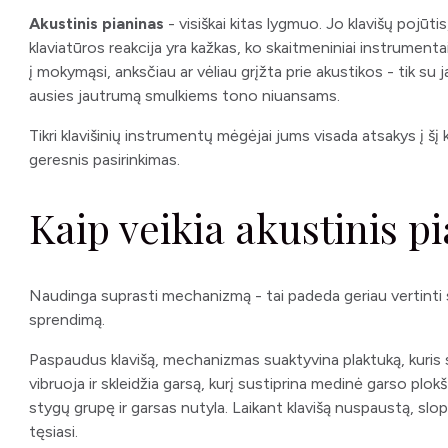
Akustinis pianinas
- visiškai kitas lygmuo. Jo klavišų pojūt
klaviatūros reakcija yra kažkas, ko skaitmeniniai instrumentai ik
į mokymąsi, anksčiau ar vėliau grįžta prie akustikos - tik su ja 
ausies jautrumą smulkiems tono niuansams.
Tikri klavišinių instrumentų mėgėjai jums visada atsakys į šį 
geresnis pasirinkimas.
Kaip veikia akustinis p
Naudinga suprasti mechanizmą - tai padeda geriau vertinti s
sprendimą.
Paspaudus klavišą, mechanizmas suaktyvina plaktuką, kuris 
vibruoja ir skleidžia garsą, kurį sustiprina medinė garso plokš
stygų grupę ir garsas nutyla. Laikant klavišą nuspaustą, slop
tęsiasi.