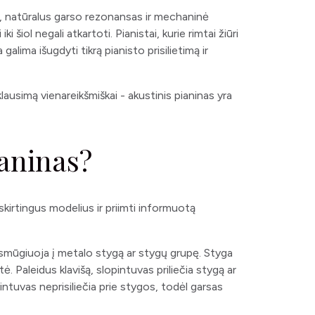
is, natūralus garso rezonansas ir mechaninė
i šiol negali atkartoti. Pianistai, kurie rimtai žiūri
galima išugdyti tikrą pianisto prisilietimą ir
klausimą vienareikšmiškai - akustinis pianinas yra
ianinas?
kirtingus modelius ir priimti informuotą
smūgiuoja į metalo stygą ar stygų grupę. Styga
tė. Paleidus klavišą, slopintuvas priliečia stygą ar
intuvas neprisiliečia prie stygos, todėl garsas