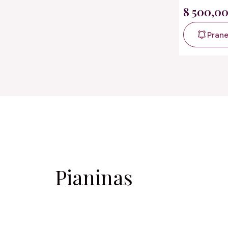
8 500,0
Praneš
Pianinas