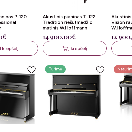
ianinas P-120
Akustinis pianinas T-122
Akustinis
essional
Tradition riešutmedžio
Vision r
n
matinis W.Hoffmann
W.Hoffm
0€
14 900,00€
12 900
Į krepšelį
Į krepšelį
Turime
Neturi