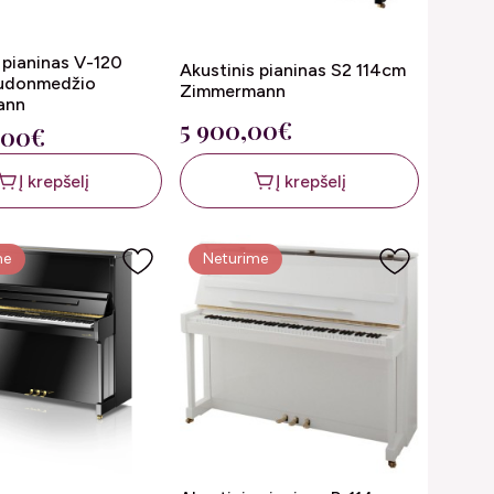
 pianinas V-120
Akustinis pianinas S2 114cm
audonmedžio
Zimmermann
ann
5 900,00€
,00€
Į krepšelį
Į krepšelį
me
Neturime