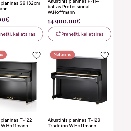
Akustinis pianinas P-114
 pianinas S8 132cm
baltas Professional
ann
W.Hoffmann
00€
14 900,00€
nešti, kai atsiras
Pranešti, kai atsiras
me
Neturime
 pianinas T-122
Akustinis pianinas T-128
n W.Hoffmann
Tradition W.Hoffmann