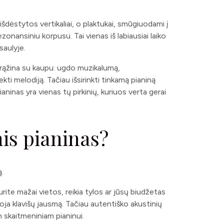
išdėstytos vertikaliai, o plaktukai, smūgiuodami į
zonansiniu korpusu. Tai vienas iš labiausiai laiko
saulyje.
ugrąžina su kaupu: ugdo muzikalumą,
ekti melodiją. Tačiau išsirinkti tinkamą pianiną
aninas yra vienas tų pirkinių, kuriuos verta gerai
is pianinas?
ą.
rite mažai vietos, reikia tylos ar jūsų biudžetas
uoja klavišų jausmą. Tačiau autentiško akustinių
m skaitmeniniam pianinui.