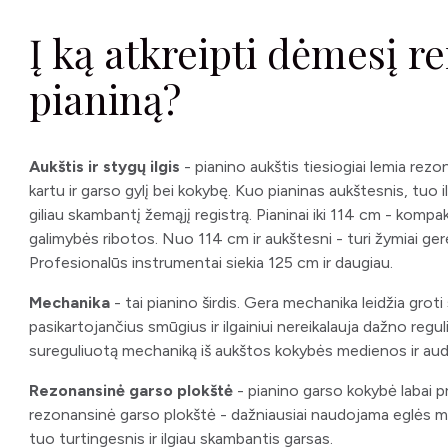
Į ką atkreipti dėmesį r
pianiną?
Aukštis ir stygų ilgis
- pianino aukštis tiesiogiai lemia rezo
kartu ir garso gylį bei kokybę. Kuo pianinas aukštesnis, tuo 
giliau skambantį žemąjį registrą. Pianinai iki 114 cm - komp
galimybės ribotos. Nuo 114 cm ir aukštesni - turi žymiai gere
Profesionalūs instrumentai siekia 125 cm ir daugiau.
Mechanika
- tai pianino širdis. Gera mechanika leidžia groti
pasikartojančius smūgius ir ilgainiui nereikalauja dažno regu
sureguliuotą mechaniką iš aukštos kokybės medienos ir aud
Rezonansinė garso plokštė
- pianino garso kokybė labai 
rezonansinė garso plokštė - dažniausiai naudojama eglės me
tuo turtingesnis ir ilgiau skambantis garsas.