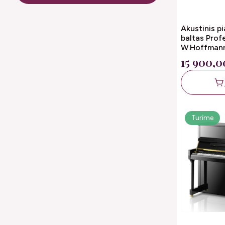
Akustinis p
baltas Prof
W.Hoffman
15 900,0
Turime