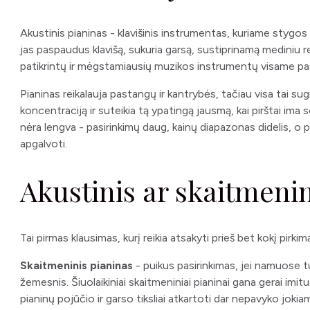
Akustinis pianinas - klavišinis instrumentas, kuriame stygos 
jas paspaudus klavišą, sukuria garsą, sustiprinamą mediniu re
patikrintų ir mėgstamiausių muzikos instrumentų visame pa
Pianinas reikalauja pastangų ir kantrybės, tačiau visa tai s
koncentraciją ir suteikia tą ypatingą jausmą, kai pirštai ima s
nėra lengva - pasirinkimų daug, kainų diapazonas didelis, o pi
apgalvoti.
Akustinis ar skaitmenin
Tai pirmas klausimas, kurį reikia atsakyti prieš bet kokį pirkim
Skaitmeninis pianinas
- puikus pasirinkimas, jei namuose tu
žemesnis. Šiuolaikiniai skaitmeniniai pianinai gana gerai imit
pianinų pojūčio ir garso tiksliai atkartoti dar nepavyko jokia