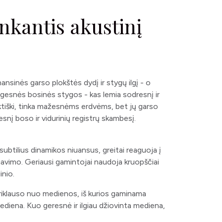
enkantis akustinį
nansinės garso plokštės dydį ir stygų ilgį - o
ilgesnės bosinės stygos - kas lemia sodresnį ir
aktiški, tinka mažesnėms erdvėms, bet jų garso
snį boso ir vidurinių registrų skambesį.
 subtilius dinamikos niuansus, greitai reaguoja į
liavimo. Geriausi gamintojai naudoja kruopščiai
inio.
priklauso nuo medienos, iš kurios gaminama
diena. Kuo geresnė ir ilgiau džiovinta mediena,