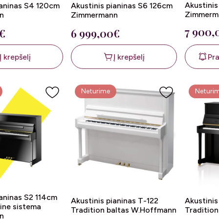
Akustinis
ianinas S4 120cm
Akustinis pianinas S6 126cm
Zimmerm
n
Zimmermann
7 900,
€
6 999,00€
Pra
Į krepšelį
Į krepšelį
Neturime
Neturi
ianinas S2 114cm
Akustinis pianinas T-122
Akustinis
ine sistema
Tradition baltas W.Hoffmann
Traditio
n