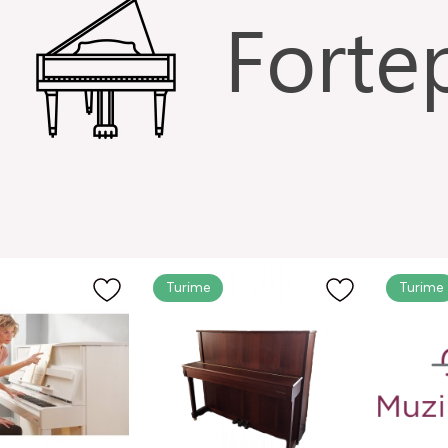
Turime
Turime