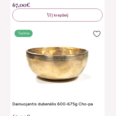
67,00€
Į krepšelį
Turime
Dainuojantis dubenėlis 600-675g Cho-pa