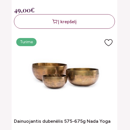
49,00€
Į krepšelį
Turime
Dainuojantis dubenėlis 575-675g Nada Yoga