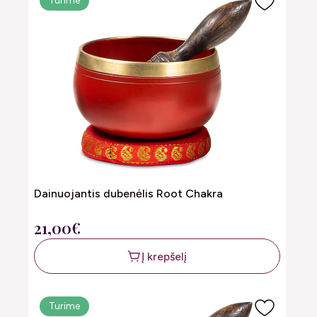
Turime
Dainuojantis dubenėlis Root Chakra
21,00€
Į krepšelį
Turime