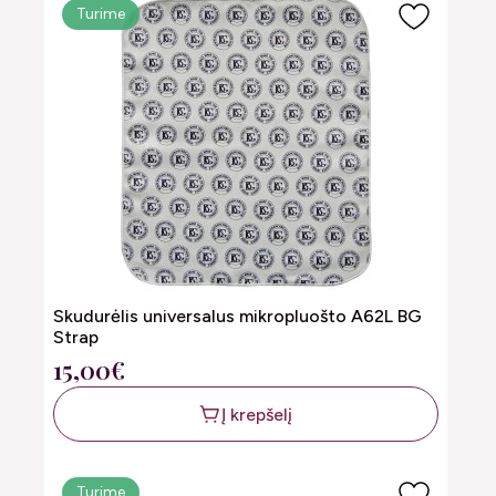
Turime
Skudurėlis universalus mikropluošto A62L BG
Strap
15,00€
Į krepšelį
Turime