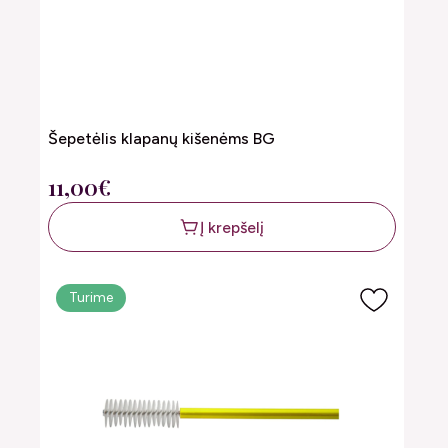
Šepetėlis klapanų kišenėms BG
11,00€
Į krepšelį
Turime