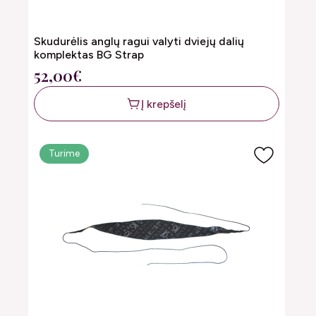
Skudurėlis anglų ragui valyti dviejų dalių
komplektas BG Strap
52,00€
Į krepšelį
Turime