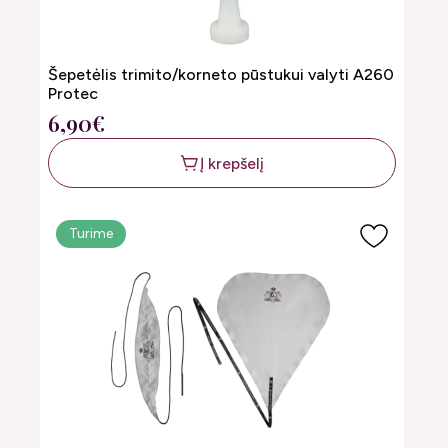
Šepetėlis trimito/korneto pūstukui valyti A260
Protec
6,90€
Į krepšelį
Turime