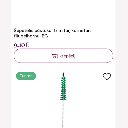
Šepetėlis pūstukui trimitui, kornetui ir
fliugelhornui BG
9,10€
Į krepšelį
Turime