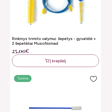
Rinkinys trimito valymui: šepetys - gyvatėlė +
2 šepetėliai MusicNomad
25,00€
Į krepšelį
Turime