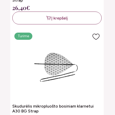
Strap
26,40€
Į krepšelį
Turime
Skudurėlis mikropluošto bosiniam klarnetui
A30 BG Strap