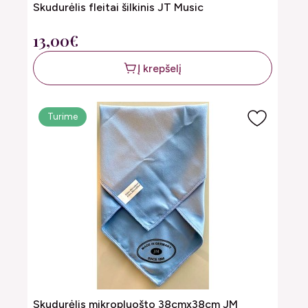
Skudurėlis fleitai šilkinis JT Music
13,00€
Į krepšelį
Turime
Skudurėlis mikropluošto 38cmx38cm JM