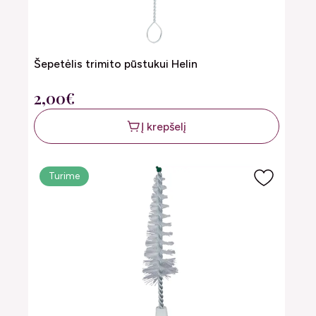
Šepetėlis trimito pūstukui Helin
2,00€
Į krepšelį
Turime