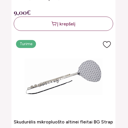
9,00€
Į krepšelį
Turime
Skudurėlis mikropluošto altinei fleitai BG Strap