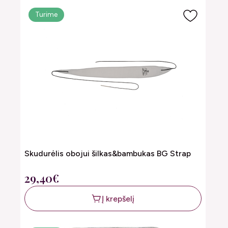
Turime
Skudurėlis obojui šilkas&bambukas BG Strap
29,40€
Į krepšelį