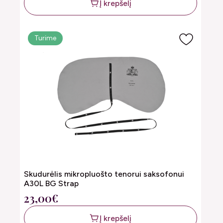
Į krepšelį
Turime
Skudurėlis mikropluošto tenorui saksofonui
A30L BG Strap
23,00€
Į krepšelį