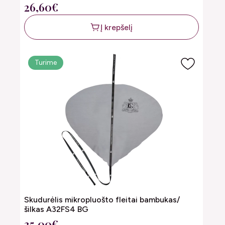
26,60€
Į krepšelį
Turime
Skudurėlis mikropluošto fleitai bambukas/
šilkas A32FS4 BG
35,00€