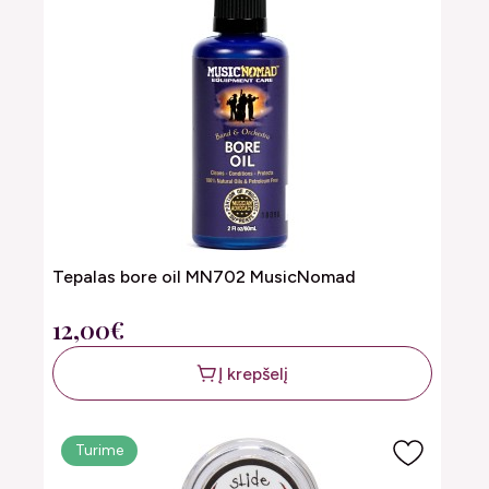
Tepalas bore oil MN702 MusicNomad
12,00€
Į krepšelį
Turime