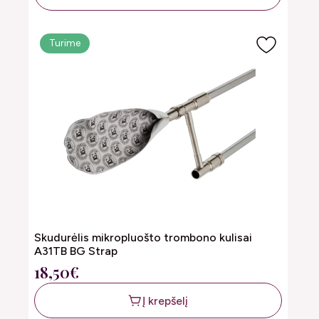
Turime
Skudurėlis mikropluošto trombono kulisai
A31TB BG Strap
18,50€
Į krepšelį