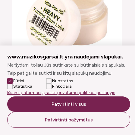
www.muzikosgarsai.lt yra naudojami slapukai.
Naršydami toliau Jūs sutinkate su būtinaisiais slapukais.
Tepalas derinimo kronoms Heavy Ultra Pure
Taip pat galite sutikti ir su kitų slapukų naudojimu.
5,00€
Būtini
Nuostatos
Statistika
Rinkodara
Išsamią informaciją rasite privatumo politikos puslapyje
Į krepšelį
Patvirtinti visus
Turime
Patvirtinti pažymėtus