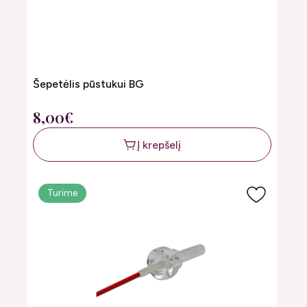
Šepetėlis pūstukui BG
8,00€
Į krepšelį
Turime