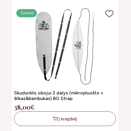
Turime
Skudurėlis obojui 2 dalys (mikropluošto +
šilkas&bambukas) BG Strap
38,00€
Į krepšelį