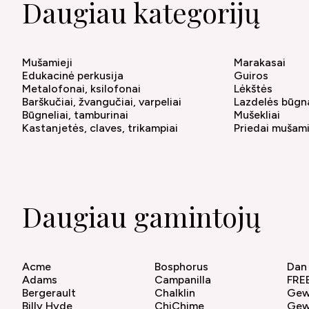
Daugiau kategorijų
Mušamieji
Marakasai
Edukacinė perkusija
Guiros
Metalofonai, ksilofonai
Lėkštės
Barškučiai, žvangučiai, varpeliai
Lazdelės būg
Būgneliai, tamburinai
Mušekliai
Kastanjetės, claves, trikampiai
Priedai mušam
Daugiau gamintojų
Acme
Bosphorus
Dan
Adams
Campanilla
FRE
Bergerault
Chalklin
Ge
Billy Hyde
ChiChime
Gew