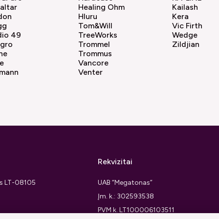
altar
Healing Ohm
Kailash
don
Hluru
Kera
gg
Tom&Will
Vic Firth
dio 49
TreeWorks
Wedge
agro
Trommel
Zildjian
ne
Trommus
e
Vancore
mann
Venter
Rekvizitai
ius LT-08105
UAB “Megatonas”
Įm. k.: 302593538
PVM k. LT100006103511