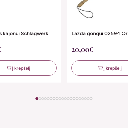
s kajonui Schlagwerk
Lazda gongui 02594 Or
€
20,00€
Į krepšelį
Į krepšelį
1
2
3
4
5
6
7
8
9
10
11
12
13
14
15
16
17
18
19
20