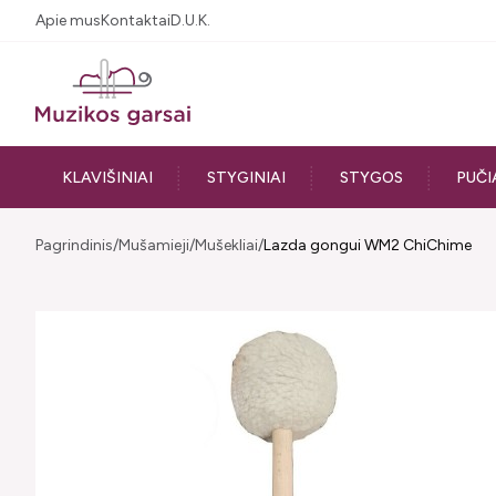
Apie mus
Kontaktai
D.U.K.
KLAVIŠINIAI
STYGINIAI
STYGOS
PUČI
Pagrindinis
Mušamieji
Mušekliai
Lazda gongui WM2 ChiChime