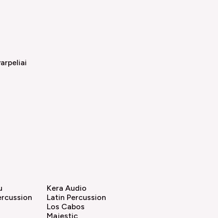
arpeliai
u
Kera Audio
ercussion
Latin Percussion
Los Cabos
Majestic