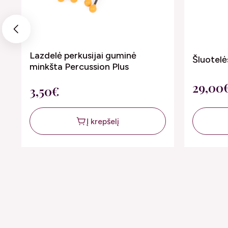
Previous
Lazdelė perkusijai guminė
Šluotelė
minkšta Percussion Plus
29,00
3,50€
Į krepšelį