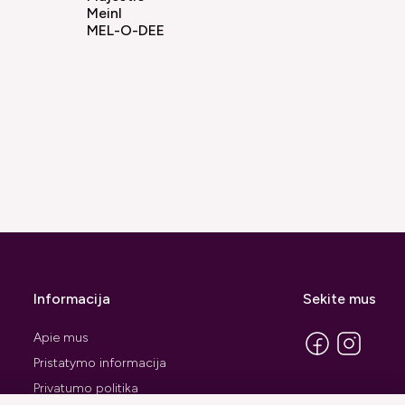
Meinl
MEL-O-DEE
Informacija
Sekite mus
Apie mus
Pristatymo informacija
Privatumo politika