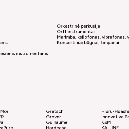
Orkestrinė perkusija
Orff instrumentai
Marimba, ksilofonas, vibrafonas, v
nams
Koncertiniai būgnai, timpanai
iesiems instrumentams
 Moi
Gretsch
Hluru-Huash
ER
Grover
Innovative P
wa
Guillaume
K&M
aPure
Hardcase
KA-LINE