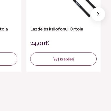
Next
tola
Lazdelės ksilofonui Ortola
24,00€
Į krepšelį