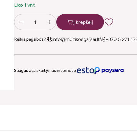
Liko 1 vnt
Į krepšelį
info@muzikosgarsai.lt
+370 5 271 12
Reikia pagalbos?
Saugus atsiskaitymas internete: