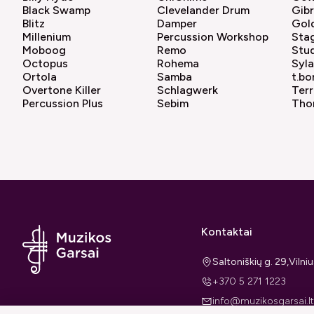
Black Swamp
Clevelander Drum
Gibr
Blitz
Damper
Gol
Millenium
Percussion Workshop
Sta
Moboog
Remo
Stu
Octopus
Rohema
Syl
Ortola
Samba
t.bo
Overtone Killer
Schlagwerk
Terr
Percussion Plus
Sebim
Tho
Kontaktai
Saltoniškių g. 29,Viln
+370 5 271 1223
info@muzikosgarsai.lt