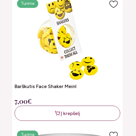
Turime
Barškutis Face Shaker Meinl
7,00€
Į krepšelį
Turime