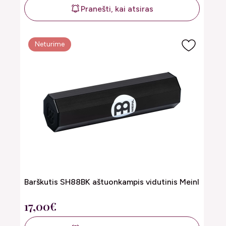
Pranešti, kai atsiras
Neturime
Barškutis SH88BK aštuonkampis vidutinis Meinl
17,00€