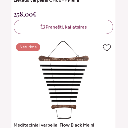
Lietaus varpeliai CH66HF Meinl
258,00€
Pranešti, kai atsiras
Neturime
Meditaciniai varpeliai Flow Black Meinl