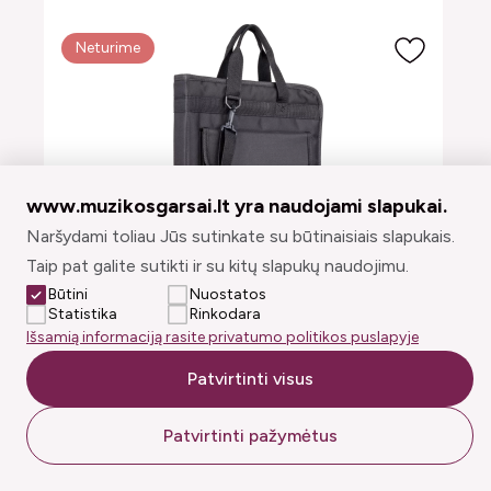
Neturime
www.muzikosgarsai.lt yra naudojami slapukai.
Naršydami toliau Jūs sutinkate su būtinaisiais slapukais.
Taip pat galite sutikti ir su kitų slapukų naudojimu.
Būtini
Nuostatos
Statistika
Rinkodara
Išsamią informaciją rasite privatumo politikos puslapyje
Dėklas lazdelėms Meinl
Patvirtinti visus
55,00€
Patvirtinti pažymėtus
Pranešti, kai atsiras