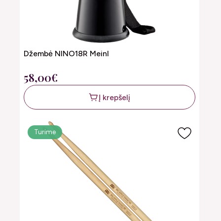
Džembė NINO18R Meinl
58,00€
Į krepšelį
Turime