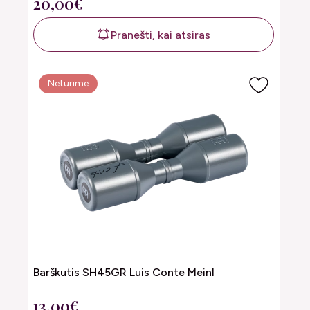
20,00€
Pranešti, kai atsiras
Neturime
Barškutis SH45GR Luis Conte Meinl
13,00€