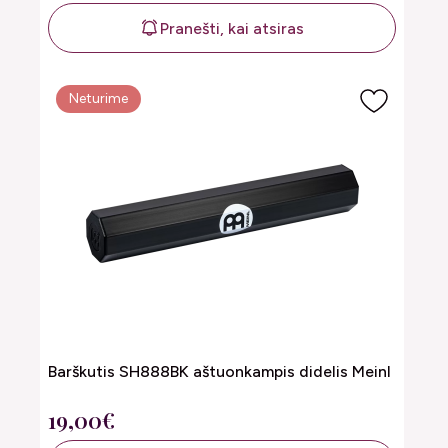
Pranešti, kai atsiras
Neturime
Barškutis SH888BK aštuonkampis didelis Meinl
19,00€