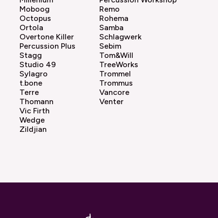
Moboog
Remo
Octopus
Rohema
Ortola
Samba
Overtone Killer
Schlagwerk
Percussion Plus
Sebim
Stagg
Tom&Will
Studio 49
TreeWorks
Sylagro
Trommel
t.bone
Trommus
Terre
Vancore
Thomann
Venter
Vic Firth
Wedge
Zildjian