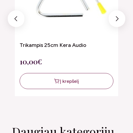
Previous
Next
Trikampis 25cm Kera Audio
T
10,00€
5
Į krepšelį
Daugiau kategorijų