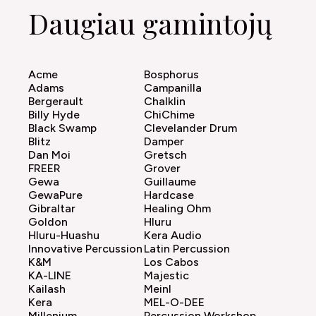
Daugiau gamintojų
Acme
Bosphorus
Adams
Campanilla
Bergerault
Chalklin
Billy Hyde
ChiChime
Black Swamp
Clevelander Drum
Blitz
Damper
Dan Moi
Gretsch
FREER
Grover
Gewa
Guillaume
GewaPure
Hardcase
Gibraltar
Healing Ohm
Goldon
Hluru
Hluru-Huashu
Kera Audio
Innovative Percussion
Latin Percussion
K&M
Los Cabos
KA-LINE
Majestic
Kailash
Meinl
Kera
MEL-O-DEE
Millenium
Percussion Workshop