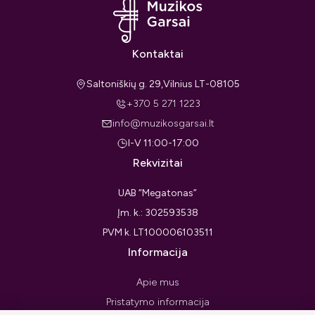
Kontaktai
Saltoniškių g. 29,Vilnius LT-08105
+370 5 271 1223
info@muzikosgarsai.lt
I-V 11:00-17:00
Rekvizitai
UAB “Megatonas”
Įm. k.: 302593538
PVM k. LT100006103511
Informacija
Apie mus
Pristatymo informacija