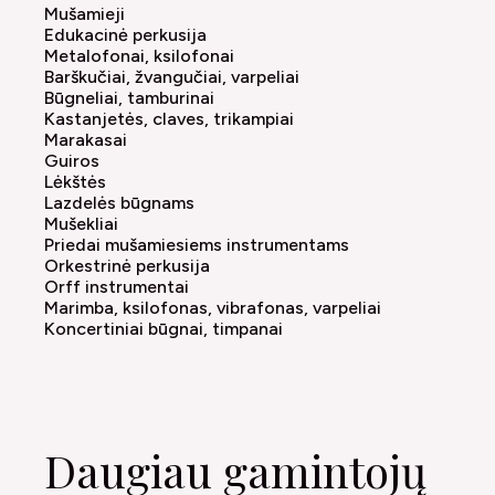
Mušamieji
Edukacinė perkusija
Metalofonai, ksilofonai
Barškučiai, žvangučiai, varpeliai
Būgneliai, tamburinai
Kastanjetės, claves, trikampiai
Marakasai
Guiros
Lėkštės
Lazdelės būgnams
Mušekliai
Priedai mušamiesiems instrumentams
Orkestrinė perkusija
Orff instrumentai
Marimba, ksilofonas, vibrafonas, varpeliai
Koncertiniai būgnai, timpanai
Daugiau gamintojų