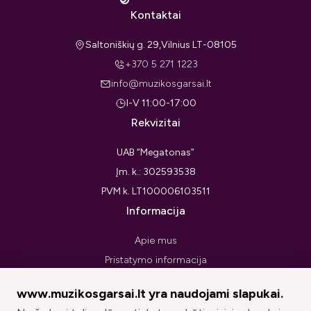
Kontaktai
Saltoniškių g. 29,Vilnius LT-08105
+370 5 271 1223
info@muzikosgarsai.lt
I-V 11:00-17:00
Rekvizitai
UAB “Megatonas”
Įm. k.: 302593538
PVM k. LT100006103511
Informacija
Apie mus
Pristatymo informacija
Privatumo politika
www.muzikosgarsai.lt yra naudojami slapukai.
Pirkimo taisyklės ir sąlygos