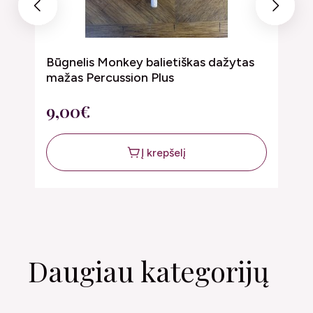
Previous
Next
Būgnelis Monkey balietiškas dažytas
B
mažas Percussion Plus
P
9,00€
2
Į krepšelį
Daugiau kategorijų