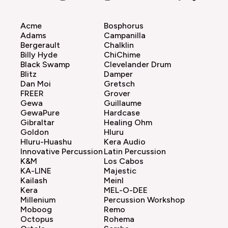
Acme
Bosphorus
Adams
Campanilla
Bergerault
Chalklin
Billy Hyde
ChiChime
Black Swamp
Clevelander Drum
Blitz
Damper
Dan Moi
Gretsch
FREER
Grover
Gewa
Guillaume
GewaPure
Hardcase
Gibraltar
Healing Ohm
Goldon
Hluru
Hluru-Huashu
Kera Audio
Innovative Percussion
Latin Percussion
K&M
Los Cabos
KA-LINE
Majestic
Kailash
Meinl
Kera
MEL-O-DEE
Millenium
Percussion Workshop
Moboog
Remo
Octopus
Rohema