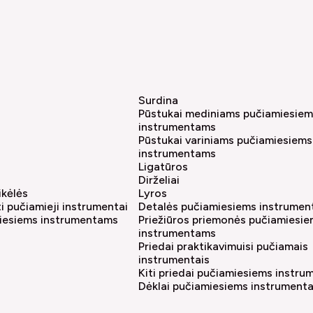
Surdina
Pūstukai mediniams pučiamiesie
instrumentams
Pūstukai variniams pučiamiesiems
instrumentams
Ligatūros
Dirželiai
ikėlės
Lyros
iti pučiamieji instrumentai
Detalės pučiamiesiems instrume
miesiems instrumentams
Priežiūros priemonės pučiamiesi
instrumentams
Priedai praktikavimuisi pučiamais
instrumentais
Kiti priedai pučiamiesiems instr
Dėklai pučiamiesiems instrument