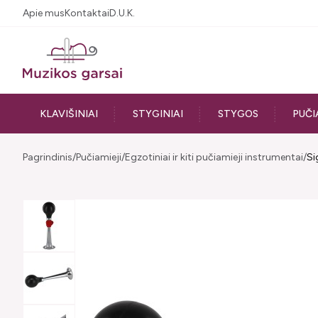
Apie mus
Kontaktai
D.U.K.
KLAVIŠINIAI
STYGINIAI
STYGOS
PUČI
Pagrindinis
Pučiamieji
Egzotiniai ir kiti pučiamieji instrumentai
Si