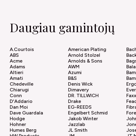
Daugiau gamintojų
A.Courtois
American Plating
Bac
ABS
Arnold Stolzel
Bac
Acme
Arnolds & Sons
Bag
Adams
AWM
Bal
Altieri
Azumi
Bam
Amati
B&S
Bam
Chedeville
Denis Wick
Erg
Chiarugi
Dimavery
Ever
Conn
DR. TILLWICH
Fax
D'Addario
Drake
Fea
Dan Moi
EG-REEDS
Fibr
Dave Guardala
Engelbert Schmid
For
Hodge
Jakob Winter
Joh
Hohner
Jazzlab
Jon
Humes Berg
JL Smith
Jose
HW Products
JM
JT 