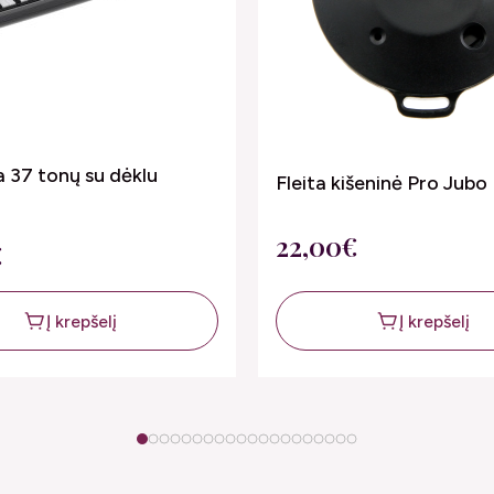
 37 tonų su dėklu
Fleita kišeninė Pro Jubo
22,00€
€
Į krepšelį
Į krepšelį
1
2
3
4
5
6
7
8
9
10
11
12
13
14
15
16
17
18
19
20