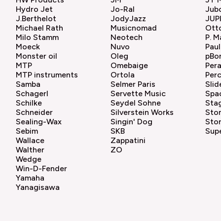
Hydro Jet
Jo-Ral
Jub
J.Berthelot
JodyJazz
JUP
Michael Rath
Musicnomad
Otto
Milo Stamm
Neotech
P. M
Moeck
Nuvo
Paul
Monster oil
Oleg
pBo
MTP
Omebaige
Pera
MTP instruments
Ortola
Perc
Samba
Selmer Paris
Slid
Schagerl
Servette Music
Spac
Schilke
Seydel Sohne
Sta
Schneider
Silverstein Works
Sto
Sealing-Wax
Singin' Dog
Sto
Sebim
SKB
Supe
Wallace
Zappatini
Walther
ZO
Wedge
Win-D-Fender
Yamaha
Yanagisawa