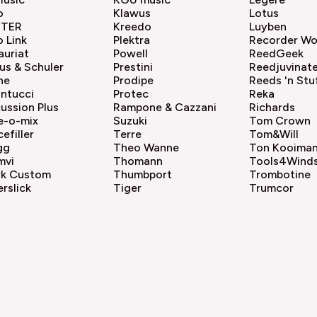
o
Klawus
Lotus
ITER
Kreedo
Luyben
 Link
Plektra
Recorder Wo
auriat
Powell
ReedGeek
us & Schuler
Prestini
Reedjuvinat
ne
Prodipe
Reeds 'n Stu
ntucci
Protec
Reka
ussion Plus
Rampone & Cazzani
Richards
e-o-mix
Suzuki
Tom Crown
efiller
Terre
Tom&Will
gg
Theo Wanne
Ton Kooima
mvi
Thomann
Tools4Wind
rk Custom
Thumbport
Trombotine
rslick
Tiger
Trumcor