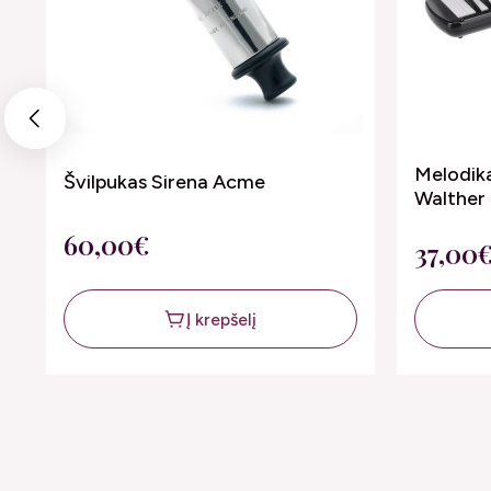
Previous
Melodika
Švilpukas Sirena Acme
Walther
60,00€
37,00
Į krepšelį