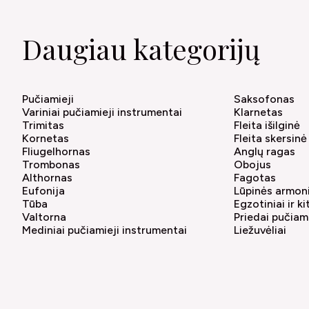
Daugiau kategorijų
Pučiamieji
Saksofonas
Variniai pučiamieji instrumentai
Klarnetas
Trimitas
Fleita išilginė
Kornetas
Fleita skersinė
Fliugelhornas
Anglų ragas
Trombonas
Obojus
Althornas
Fagotas
Eufonija
Lūpinės armon
Tūba
Egzotiniai ir k
Valtorna
Priedai pučia
Mediniai pučiamieji instrumentai
Liežuvėliai