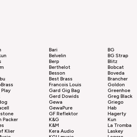
h
Bari
BG
kun
Belvelin
BG Strap
s
Berp
Blitz
am
Berthelot
Bobcat
Besson
Boveda
bu
Best Brass
Brancher
oBrass
Francois Louis
Goldon
 Play
Gard Gig Bag
Greenhoe
x
Gerd Dowids
Greg Black
dog
Gewa
Griego
acell
GewaPure
Hab
estone
GF Reflektor
Hagerty
n Packer
K&G
Kun
es
K&M
La Tromba
f Klier
Kera Audio
Laskey
Music
KGU music
Legere