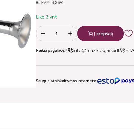
Be PVM: 8,26€
Liko 3 vnt
Į krepšelį
info@muzikosgarsai.lt
+37
Reikia pagalbos?
Saugus atsiskaitymas internete: