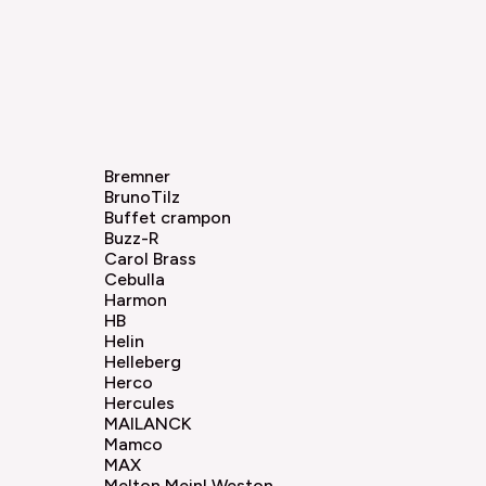
Bremner
BrunoTilz
Buffet crampon
Buzz-R
Carol Brass
Cebulla
Harmon
HB
Helin
Helleberg
Herco
Hercules
MAILANCK
Mamco
MAX
Melton Meinl Weston