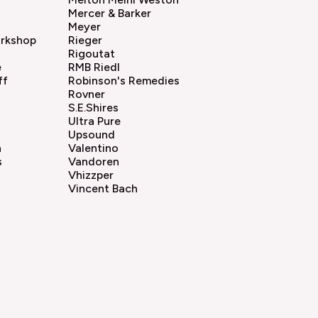
Mercer & Barker
Meyer
rkshop
Rieger
Rigoutat
e
RMB Riedl
ff
Robinson's Remedies
Rovner
S.E.Shires
Ultra Pure
Upsound
n
Valentino
s
Vandoren
Vhizzper
Vincent Bach