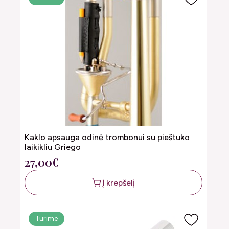
Kaklo apsauga odinė trombonui su pieštuko
laikikliu Griego
27,00€
Į krepšelį
Turime