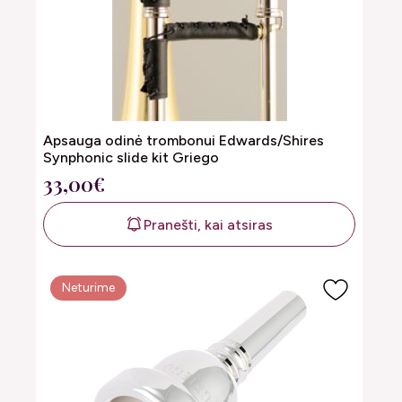
Apsauga odinė trombonui Edwards/Shires
Synphonic slide kit Griego
33,00€
Pranešti, kai atsiras
Neturime