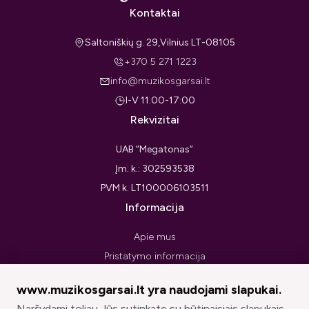
Kontaktai
Saltoniškių g. 29,Vilnius LT-08105
+370 5 271 1223
info@muzikosgarsai.lt
I-V 11:00-17:00
Rekvizitai
UAB “Megatonas”
Įm. k.: 302593538
PVM k. LT100006103511
Informacija
Apie mus
Pristatymo informacija
Privatumo politika
www.muzikosgarsai.lt yra naudojami slapukai.
Pirkimo taisyklės ir sąlygos
Naršydami toliau Jūs sutinkate su būtinaisiais slapukais.