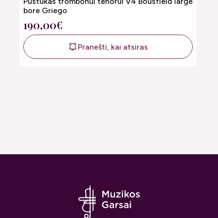
Pūstukas trombonui tenorui V4 Bousfield large
bore Griego
190,00€
Pranešti, kai atsiras