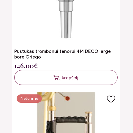
Pūstukas trombonui tenorui 4M DECO large
bore Griego
146,00€
Į krepšelį
Neturime