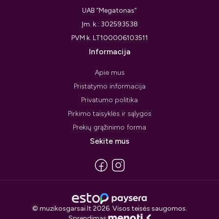
UAB “Megatonas”
Įm. k.: 302593538
PVM k. LT100006103511
Informacija
Apie mus
Pristatymo informacija
Privatumo politika
Pirkimo taisyklės ir sąlygos
Prekių grąžinimo forma
Sekite mus
© muzikosgarsai.lt 2026. Visos teisės saugomos.
Sprendimas: