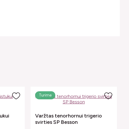
Turime
ukui
Varžtas tenorhornui trigerio
svirties SP Besson