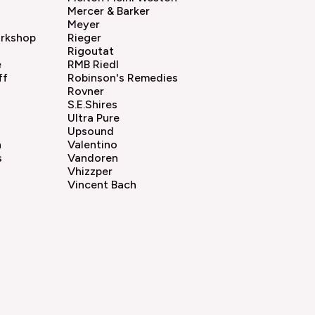
Mercer & Barker
Meyer
rkshop
Rieger
Rigoutat
e
RMB Riedl
ff
Robinson's Remedies
Rovner
S.E.Shires
Ultra Pure
Upsound
n
Valentino
s
Vandoren
Vhizzper
Vincent Bach