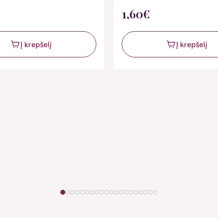
1,60€
Į krepšelį
Į krepšelį
1
2
3
4
5
6
7
8
9
10
11
12
13
14
15
16
17
18
19
20