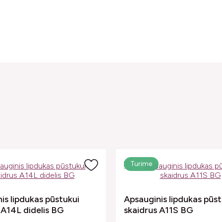
Turime
is lipdukas pūstukui
Apsauginis lipdukas pūst
 A14L didelis BG
skaidrus A11S BG