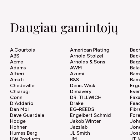
Daugiau gamintojų
A.Courtois
American Plating
Bac
ABS
Arnold Stolzel
Bac
Acme
Arnolds & Sons
Bag
Adams
AWM
Bal
Altieri
Azumi
Bam
Amati
B&S
Bam
Chedeville
Denis Wick
Erg
Chiarugi
Dimavery
Ever
Conn
DR. TILLWICH
Fax
D'Addario
Drake
Fea
Dan Moi
EG-REEDS
Fibr
Dave Guardala
Engelbert Schmid
For
Hodge
Jakob Winter
Joh
Hohner
Jazzlab
Jon
Humes Berg
JL Smith
Jose
HW Products
JM
JT 