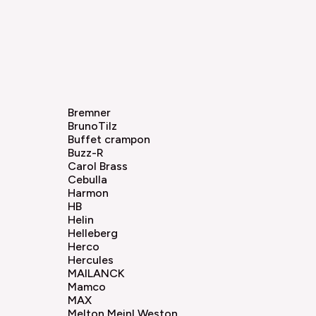
Bremner
BrunoTilz
Buffet crampon
Buzz-R
Carol Brass
Cebulla
Harmon
HB
Helin
Helleberg
Herco
Hercules
MAILANCK
Mamco
MAX
Melton Meinl Weston