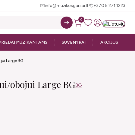
info@muzikosgarsai.lt
+370 5 271 1223
0
PRIEDAI MUZIKANTAMS
SUVENYRAI
AKCIJOS
jui Large BG
ui/obojui Large BG
BG