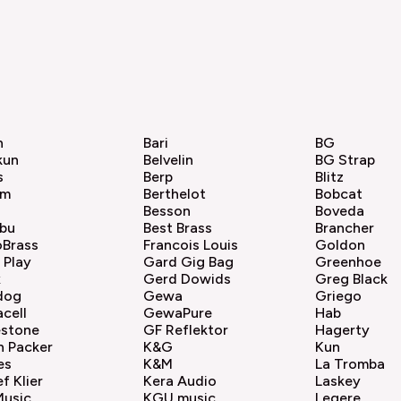
h
Bari
BG
kun
Belvelin
BG Strap
s
Berp
Blitz
am
Berthelot
Bobcat
Besson
Boveda
bu
Best Brass
Brancher
oBrass
Francois Louis
Goldon
 Play
Gard Gig Bag
Greenhoe
x
Gerd Dowids
Greg Black
dog
Gewa
Griego
acell
GewaPure
Hab
estone
GF Reflektor
Hagerty
n Packer
K&G
Kun
es
K&M
La Tromba
f Klier
Kera Audio
Laskey
Music
KGU music
Legere