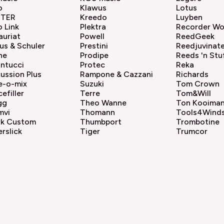
o
Klawus
Lotus
ITER
Kreedo
Luyben
 Link
Plektra
Recorder Wo
auriat
Powell
ReedGeek
us & Schuler
Prestini
Reedjuvinat
ne
Prodipe
Reeds 'n Stu
ntucci
Protec
Reka
ussion Plus
Rampone & Cazzani
Richards
e-o-mix
Suzuki
Tom Crown
efiller
Terre
Tom&Will
gg
Theo Wanne
Ton Kooima
mvi
Thomann
Tools4Wind
rk Custom
Thumbport
Trombotine
rslick
Tiger
Trumcor