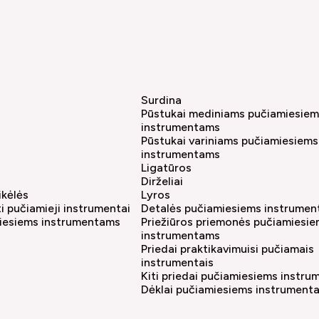
Surdina
Pūstukai mediniams pučiamiesie
instrumentams
Pūstukai variniams pučiamiesiems
instrumentams
Ligatūros
Dirželiai
ikėlės
Lyros
iti pučiamieji instrumentai
Detalės pučiamiesiems instrume
miesiems instrumentams
Priežiūros priemonės pučiamiesi
instrumentams
Priedai praktikavimuisi pučiamais
instrumentais
Kiti priedai pučiamiesiems instr
Dėklai pučiamiesiems instrument