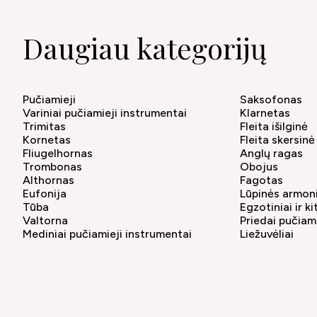
Daugiau kategorijų
Pučiamieji
Saksofonas
Variniai pučiamieji instrumentai
Klarnetas
Trimitas
Fleita išilginė
Kornetas
Fleita skersinė
Fliugelhornas
Anglų ragas
Trombonas
Obojus
Althornas
Fagotas
Eufonija
Lūpinės armon
Tūba
Egzotiniai ir k
Valtorna
Priedai pučia
Mediniai pučiamieji instrumentai
Liežuvėliai