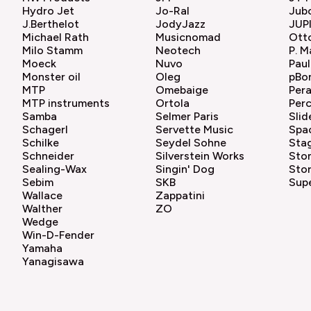
Hydro Jet
Jo-Ral
Jub
J.Berthelot
JodyJazz
JUP
Michael Rath
Musicnomad
Otto
Milo Stamm
Neotech
P. M
Moeck
Nuvo
Paul
Monster oil
Oleg
pBo
MTP
Omebaige
Pera
MTP instruments
Ortola
Perc
Samba
Selmer Paris
Slid
Schagerl
Servette Music
Spac
Schilke
Seydel Sohne
Sta
Schneider
Silverstein Works
Sto
Sealing-Wax
Singin' Dog
Sto
Sebim
SKB
Supe
Wallace
Zappatini
Walther
ZO
Wedge
Win-D-Fender
Yamaha
Yanagisawa