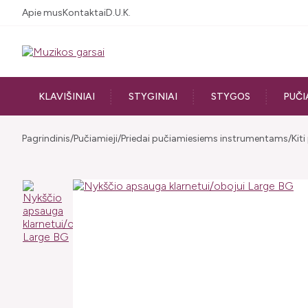
Apie mus
Kontaktai
D.U.K.
KLAVIŠINIAI
STYGINIAI
STYGOS
PUČI
Pagrindinis
Pučiamieji
Priedai pučiamiesiems instrumentams
Kit