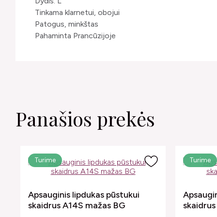
Dydis: L
Tinkama klarnetui, obojui
Patogus, minkštas
Pahaminta Prancūzijoje
Panašios prekės
Turime
Turime
Apsauginis lipdukas pūstukui
Apsaugin
skaidrus A14S mažas BG
skaidrus