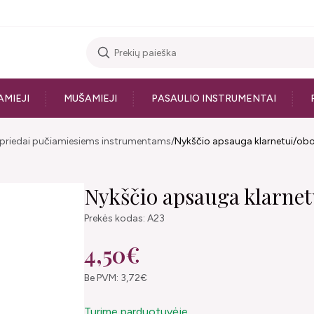
AMIEJI
MUŠAMIEJI
PASAULIO INSTRUMENTAI
i priedai pučiamiesiems instrumentams
Nykščio apsauga klarnetui/obo
Nykščio apsauga klarnet
Prekės kodas: A23
4,50€
Be PVM: 3,72€
Turime parduotuvėje