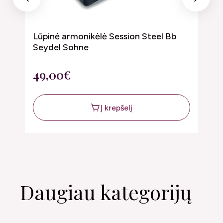
Previous
Next
Lūpinė armonikėlė Session Steel Bb
L
Seydel Sohne
S
49,00€
4
Į krepšelį
Daugiau kategorijų