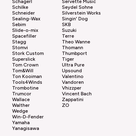
Schagerl
Servette Music
Schilke
Seydel Sohne
Schneider
Silverstein Works
Sealing-Wax
Singin' Dog
Sebim
SKB
Slide-o-mix
Suzuki
Spacefiller
Terre
Stagg
Theo Wanne
Stomvi
Thomann
Stork Custom
Thumbport
Superslick
Tiger
Tom Crown
Ultra Pure
Tom&Will
Upsound
Ton Kooiman
Valentino
Tools4Winds
Vandoren
Trombotine
Vhizzper
Trumcor
Vincent Bach
Wallace
Zappatini
Walther
ZO
Wedge
Win-D-Fender
Yamaha
Yanagisawa