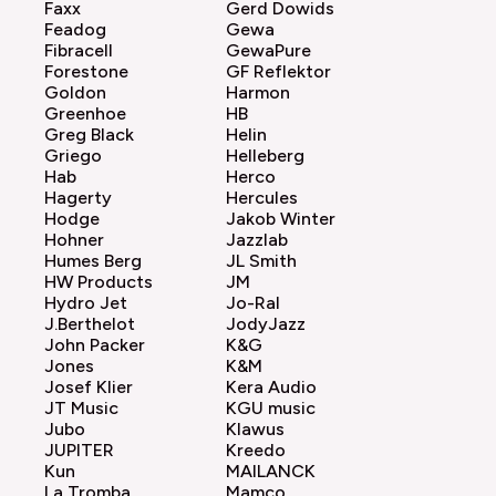
Faxx
Gerd Dowids
Feadog
Gewa
Fibracell
GewaPure
Forestone
GF Reflektor
Goldon
Harmon
Greenhoe
HB
Greg Black
Helin
Griego
Helleberg
Hab
Herco
Hagerty
Hercules
Hodge
Jakob Winter
Hohner
Jazzlab
Humes Berg
JL Smith
HW Products
JM
Hydro Jet
Jo-Ral
J.Berthelot
JodyJazz
John Packer
K&G
Jones
K&M
Josef Klier
Kera Audio
JT Music
KGU music
Jubo
Klawus
JUPITER
Kreedo
Kun
MAILANCK
La Tromba
Mamco