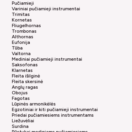
Pučiamieji
Variniai pučiamieji instrumentai
Trimitas
Kornetas
Fliugelhornas
Trombonas
Althornas
Eufonija
Tūba
Valtorna
Mediniai pučiamieji instrumentai
Saksofonas
Klarnetas
Fleita išilginė
Fleita skersinė
Anglų ragas
Obojus
Fagotas
Lūpinės armonikėlės
Egzotiniai ir kiti pučiamieji instrumentai
Priedai pučiamiesiems instrumentams
Liežuvėliai
Surdina
Pūstukai mediniams pučiamiesiems