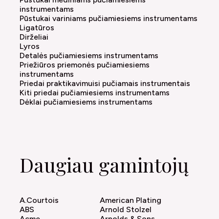
instrumentams
Pūstukai variniams pučiamiesiems instrumentams
Ligatūros
Dirželiai
Lyros
Detalės pučiamiesiems instrumentams
Priežiūros priemonės pučiamiesiems
instrumentams
Priedai praktikavimuisi pučiamais instrumentais
Kiti priedai pučiamiesiems instrumentams
Dėklai pučiamiesiems instrumentams
Daugiau gamintojų
A.Courtois
American Plating
ABS
Arnold Stolzel
Acme
Arnolds & Sons