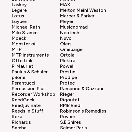
Laskey
MAX
Legere
Melton Meinl Weston
Lotus
Mercer & Barker
Luyben
Meyer
Michael Rath
Musicnomad
Milo Stamm
Neotech
Moeck
Nuvo
Monster oil
Oleg
MTP
Omebaige
MTP instruments
Ortola
Otto Link
Plektra
P. Mauriat
Powell
Paulus & Schuler
Prestini
pBone
Prodipe
Perantucci
Protec
Percussion Plus
Rampone & Cazzani
Recorder Workshop
Rieger
ReedGeek
Rigoutat
Reedjuvinate
RMB Riedl
Reeds 'n Stuff
Robinson's Remedies
Reka
Rovner
Richards
S.E.Shires
Samba
Selmer Paris