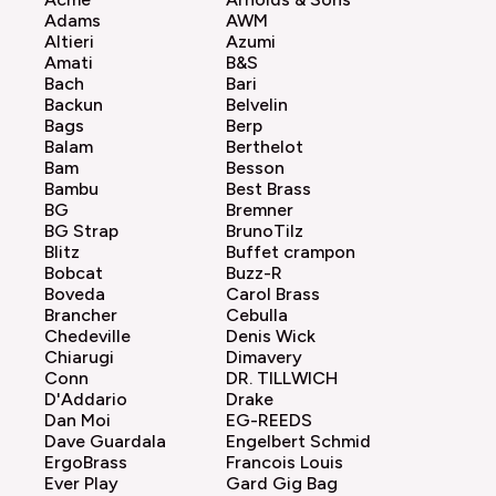
Adams
AWM
Altieri
Azumi
Amati
B&S
Bach
Bari
Backun
Belvelin
Bags
Berp
Balam
Berthelot
Bam
Besson
Bambu
Best Brass
BG
Bremner
BG Strap
BrunoTilz
Blitz
Buffet crampon
Bobcat
Buzz-R
Boveda
Carol Brass
Brancher
Cebulla
Chedeville
Denis Wick
Chiarugi
Dimavery
Conn
DR. TILLWICH
D'Addario
Drake
Dan Moi
EG-REEDS
Dave Guardala
Engelbert Schmid
ErgoBrass
Francois Louis
Ever Play
Gard Gig Bag