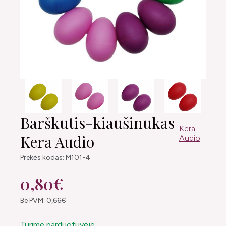
Barškutis-kiaušinukas
Kera
Kera Audio
Audio
Prekės kodas: M101-4
0,80€
Be PVM: 0,66€
Turime parduotuvėje