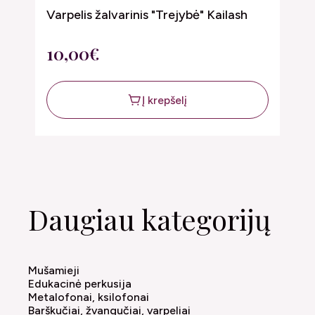
L
Varpelis žalvarinis "Trejybė" Kailash
A
10,00€
5
Į krepšelį
Daugiau kategorijų
Mušamieji
Edukacinė perkusija
Metalofonai, ksilofonai
Barškučiai, žvangučiai, varpeliai