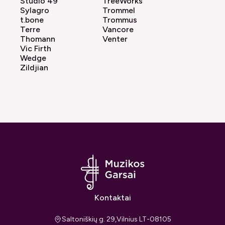
Studio 49
TreeWorks
Sylagro
Trommel
t.bone
Trommus
Terre
Vancore
Thomann
Venter
Vic Firth
Wedge
Zildjian
Kontaktai
Saltoniškių g. 29,Vilnius LT-08105