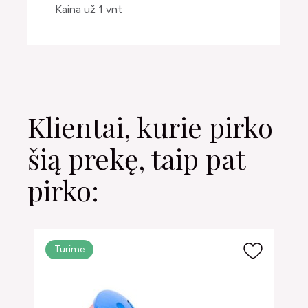
Kaina už 1 vnt
Klientai, kurie pirko
šią prekę, taip pat
pirko:
Turime