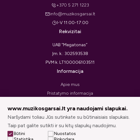
+370 5 271 1223
info@muzikosgarsai.lt
I-V 11:00-17:00
Rekvizitai
UAB “Megatonas”
Įm. k.: 302593538
PVM k. LT100006103511
Informacija
Apie mus
Pristatymo informacija
Privatumo politika
www.muzikosgarsai.lt yra naudojami slapukai.
Pirkimo taisyklės ir sąlygos
Naršydami toliau Jūs sutinkate su būtinaisiais slapukais.
Prekių grąžinimo forma
Taip pat galite sutikti ir su kitų slapukų naudojimu.
Sekite mus
Būtini
Nuostatos
Statistika
Rinkodara