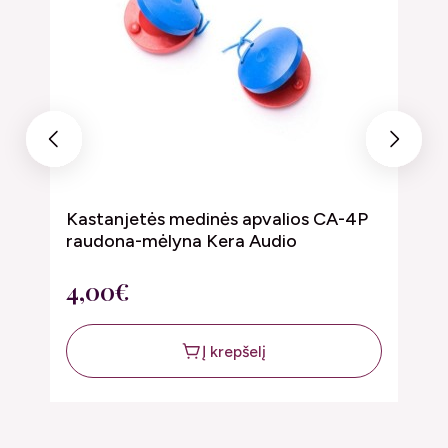
Previous
Next
Kastanjetės medinės apvalios CA-4P
G
raudona-mėlyna Kera Audio
7
4,00€
Į krepšelį