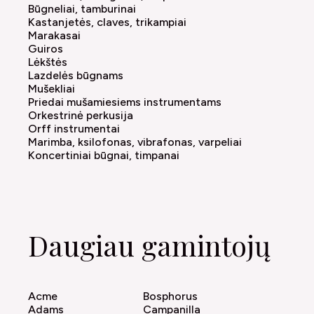
Būgneliai, tamburinai
Kastanjetės, claves, trikampiai
Marakasai
Guiros
Lėkštės
Lazdelės būgnams
Mušekliai
Priedai mušamiesiems instrumentams
Orkestrinė perkusija
Orff instrumentai
Marimba, ksilofonas, vibrafonas, varpeliai
Koncertiniai būgnai, timpanai
Daugiau gamintojų
Acme
Bosphorus
Adams
Campanilla