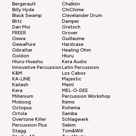
Bergerault
Chalklin
Billy Hyde
ChiChime
Black Swamp
Clevelander Drum
Blitz
Damper
Dan Moi
Gretsch
FREER
Grover
Gewa
Guillaume
GewaPure
Hardcase
Gibraltar
Healing Ohm
Goldon
Hluru
Hluru-Huashu
Kera Audio
Innovative Percussion
Latin Percussion
K&M
Los Cabos
KA-LINE
Majestic
Kailash
Meinl
Kera
MEL-O-DEE
Millenium
Percussion Workshop
Moboog
Remo
Octopus
Rohema
Ortola
Samba
Overtone Killer
Schlagwerk
Percussion Plus
Sebim
Stagg
Tom&Will