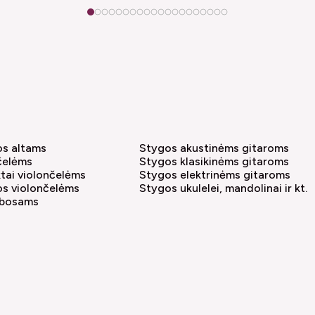
1
2
3
4
5
6
7
8
9
10
11
12
13
14
15
16
17
18
19
20
os altams
Stygos akustinėms gitaroms
čelėms
Stygos klasikinėms gitaroms
tai violončelėms
Stygos elektrinėms gitaroms
os violončelėms
Stygos ukulelei, mandolinai ir kt.
abosams