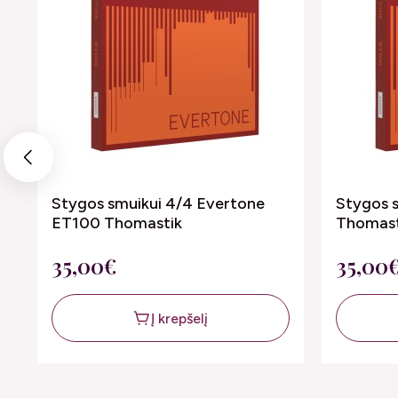
Previous
Stygos smuikui 4/4 Evertone
Stygos 
ET100 Thomastik
Thomast
35,00€
35,00
Į krepšelį