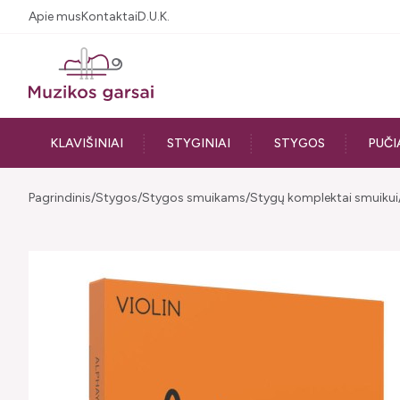
Apie mus
Kontaktai
D.U.K.
KLAVIŠINIAI
STYGINIAI
STYGOS
PUČI
Pagrindinis
Stygos
Stygos smuikams
Stygų komplektai smuikui