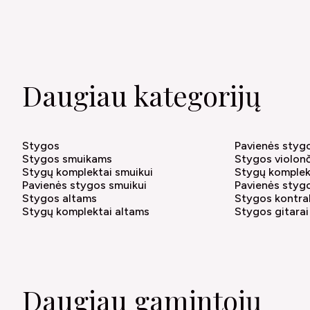
Daugiau kategorijų
Stygos
Pavienės styg
Stygos smuikams
Stygos violon
Stygų komplektai smuikui
Stygų komplek
Pavienės stygos smuikui
Pavienės styg
Stygos altams
Stygos kontr
Stygų komplektai altams
Stygos gitarai
Daugiau gamintojų