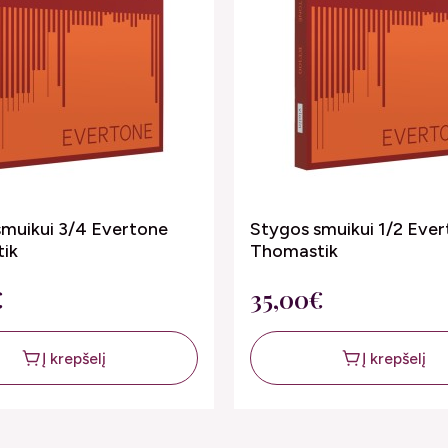
smuikui 3/4 Evertone
Stygos smuikui 1/2 Eve
ik
Thomastik
€
35,00€
Į krepšelį
Į krepšelį