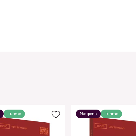
Turime
Naujiena
Turime