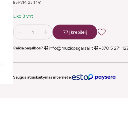
Be PVM: 23,14€
Liko 3 vnt
Į krepšelį
info@muzikosgarsai.lt
+370 5 271 12
Reikia pagalbos?
Saugus atsiskaitymas internete: