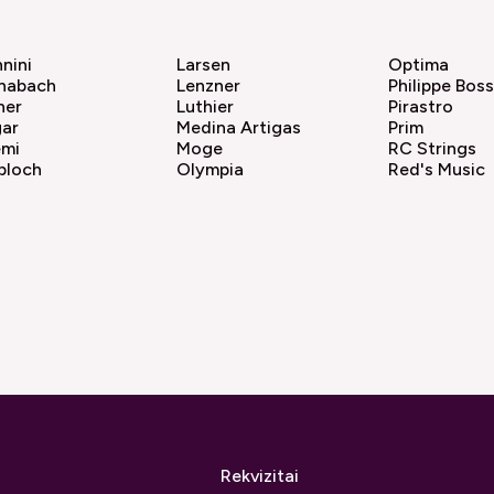
nini
Larsen
Optima
nabach
Lenzner
Philippe Bos
ner
Luthier
Pirastro
gar
Medina Artigas
Prim
emi
Moge
RC Strings
bloch
Olympia
Red's Music
Rekvizitai