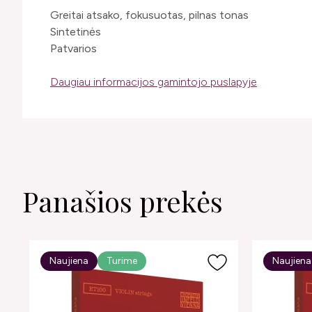
Greitai atsako, fokusuotas, pilnas tonas
Sintetinės
Patvarios
Daugiau informacijos gamintojo puslapyje
Panašios prekės
Naujiena
Turime
Naujiena