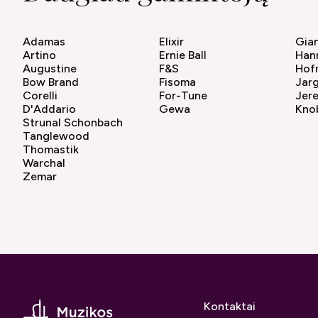
Adamas
Elixir
Gian
Artino
Ernie Ball
Han
Augustine
F&S
Hof
Bow Brand
Fisoma
Jar
Corelli
For-Tune
Jer
D'Addario
Gewa
Kno
Strunal Schonbach
Tanglewood
Thomastik
Warchal
Zemar
Kontaktai