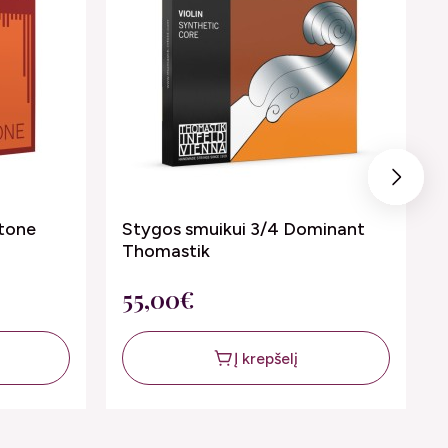
Next
rtone
Stygos smuikui 3/4 Dominant
Thomastik
55,00€
Į krepšelį