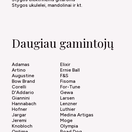
Stygos ukulelei, mandolinai ir kt.
Daugiau gamintojų
Adamas
Elixir
Artino
Ernie Ball
Augustine
F&S
Bow Brand
Fisoma
Corelli
For-Tune
D'Addario
Gewa
Giannini
Larsen
Hannabach
Lenzner
Hofner
Luthier
Jargar
Medina Artigas
Jeremi
Moge
Knobloch
Olympia
Optima
Road Dog