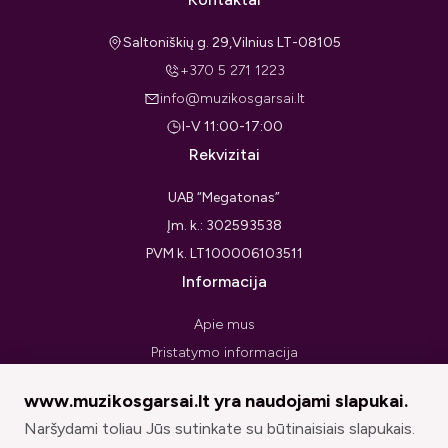
Saltoniškių g. 29,Vilnius LT-08105
+370 5 271 1223
info@muzikosgarsai.lt
I-V 11:00-17:00
Rekvizitai
UAB “Megatonas”
Įm. k.: 302593538
PVM k. LT100006103511
Informacija
Apie mus
Pristatymo informacija
Privatumo politika
www.muzikosgarsai.lt yra naudojami slapukai.
Pirkimo taisyklės ir sąlygos
Naršydami toliau Jūs sutinkate su būtinaisiais slapukais.
Prekių grąžinimo forma