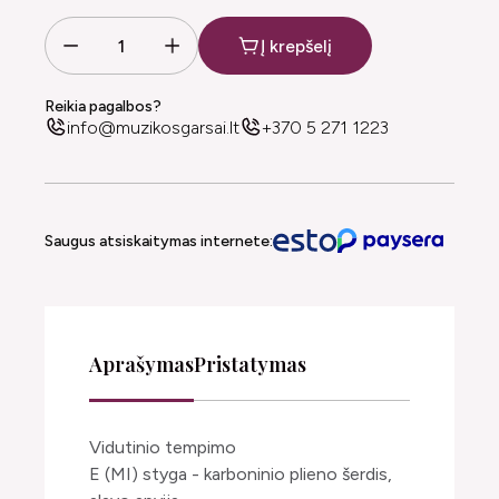
Į krepšelį
Reikia pagalbos?
info@muzikosgarsai.lt
+370 5 271 1223
Saugus atsiskaitymas internete:
Aprašymas
Pristatymas
Vidutinio tempimo
E (MI) styga - karboninio plieno šerdis,