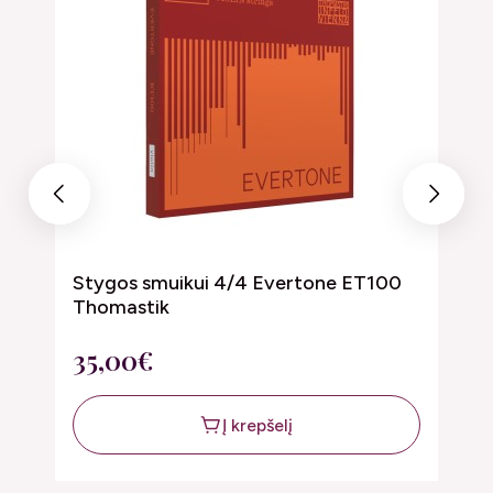
Previous
Next
Stygos smuikui 4/4 Evertone ET100
S
Thomastik
T
35,00€
3
Į krepšelį