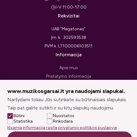
I-V 11:00-17:00
Rekvizitai
UAB “Megatonas”
Įm. k.: 302593538
PVM k. LT100006103511
Informacija
Apie mus
Pristatymo informacija
Privatumo politika
www.muzikosgarsai.lt yra naudojami slapukai.
Pirkimo taisyklės ir sąlygos
Naršydami toliau Jūs sutinkate su būtinaisiais slapukais.
Prekių grąžinimo forma
Taip pat galite sutikti ir su kitų slapukų naudojimu.
Sekite mus
Būtini
Nuostatos
Statistika
Rinkodara
Išsamią informaciją rasite privatumo politikos puslapyje