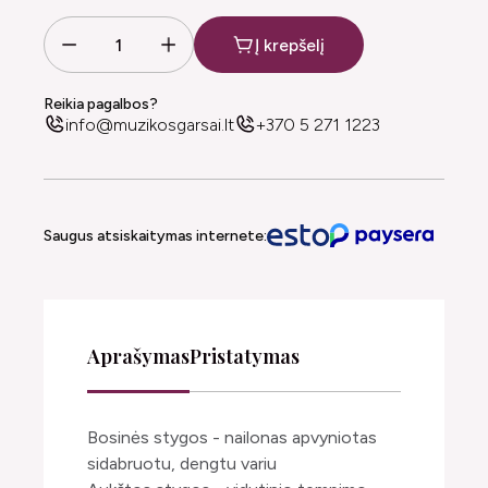
Į krepšelį
Reikia pagalbos?
info@muzikosgarsai.lt
+370 5 271 1223
Saugus atsiskaitymas internete:
Aprašymas
Pristatymas
Bosinės stygos - nailonas apvyniotas
sidabruotu, dengtu variu