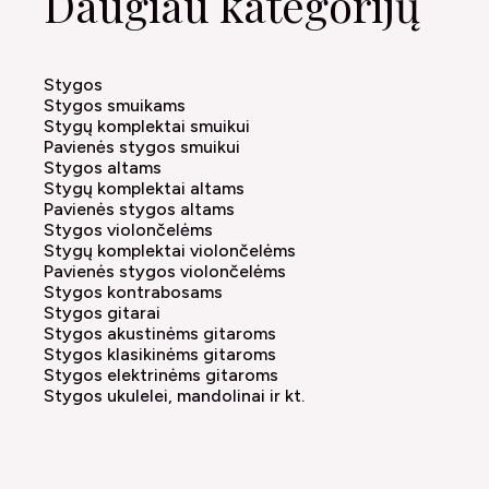
Daugiau kategorijų
Stygos
Stygos smuikams
Stygų komplektai smuikui
Pavienės stygos smuikui
Stygos altams
Stygų komplektai altams
Pavienės stygos altams
Stygos violončelėms
Stygų komplektai violončelėms
Pavienės stygos violončelėms
Stygos kontrabosams
Stygos gitarai
Stygos akustinėms gitaroms
Stygos klasikinėms gitaroms
Stygos elektrinėms gitaroms
Stygos ukulelei, mandolinai ir kt.