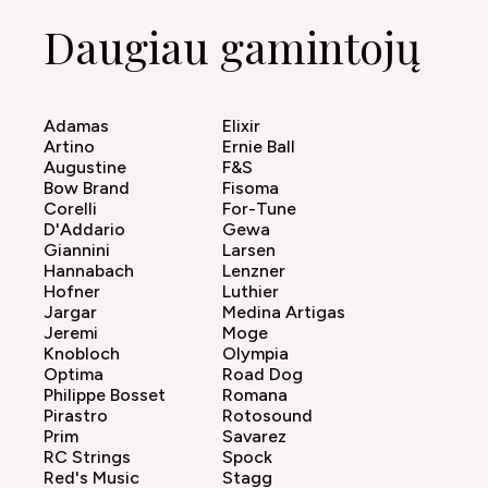
Daugiau gamintojų
Adamas
Elixir
Artino
Ernie Ball
Augustine
F&S
Bow Brand
Fisoma
Corelli
For-Tune
D'Addario
Gewa
Giannini
Larsen
Hannabach
Lenzner
Hofner
Luthier
Jargar
Medina Artigas
Jeremi
Moge
Knobloch
Olympia
Optima
Road Dog
Philippe Bosset
Romana
Pirastro
Rotosound
Prim
Savarez
RC Strings
Spock
Red's Music
Stagg