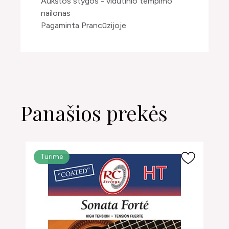
Aukštos stygos - vidutinio tempimo
nailonas
Pagaminta Prancūzijoje
Panašios prekės
Turime