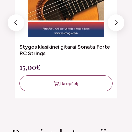
Previous
Next
Stygos klasikinei gitarai Sonata Forte
S
RC Strings
P
15,00€
1
Į krepšelį