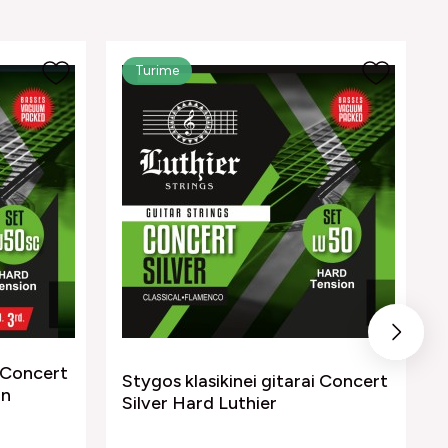
Turime
Next
i Concert
Stygos klasikinei gitarai Concert
on
Silver Hard Luthier