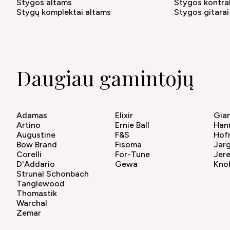
Stygos altams
Stygos kontr
Stygų komplektai altams
Stygos gitarai
Daugiau gamintojų
Adamas
Elixir
Gian
Artino
Ernie Ball
Han
Augustine
F&S
Hof
Bow Brand
Fisoma
Jar
Corelli
For-Tune
Jer
D'Addario
Gewa
Kno
Strunal Schonbach
Tanglewood
Thomastik
Warchal
Zemar