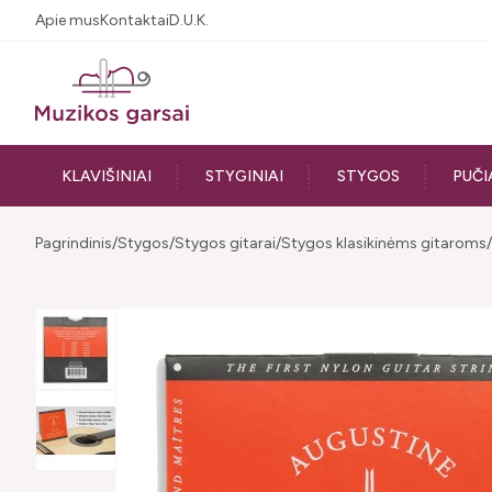
Apie mus
Kontaktai
D.U.K.
KLAVIŠINIAI
STYGINIAI
STYGOS
PUČI
Pagrindinis
Stygos
Stygos gitarai
Stygos klasikinėms gitaroms