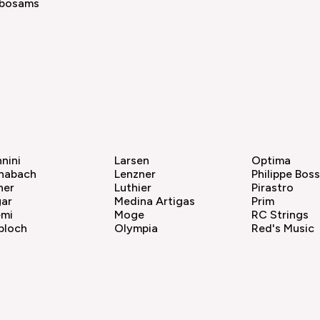
abosams
nini
Larsen
Optima
nabach
Lenzner
Philippe Bos
ner
Luthier
Pirastro
gar
Medina Artigas
Prim
emi
Moge
RC Strings
bloch
Olympia
Red's Music