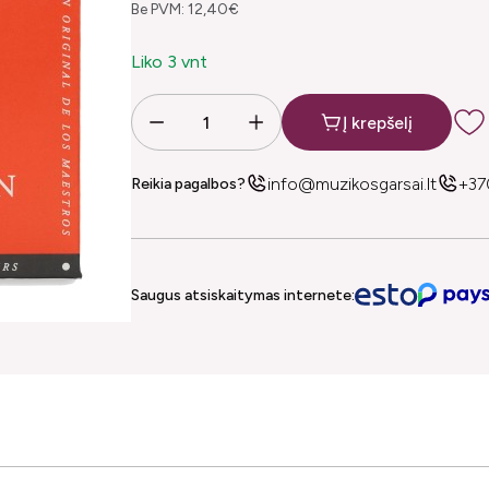
Be PVM: 12,40€
Liko 3 vnt
Į krepšelį
info@muzikosgarsai.lt
+37
Reikia pagalbos?
Saugus atsiskaitymas internete: