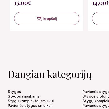
15,00€
14,00
Į krepšelį
Daugiau kategorijų
Stygos
Pavienės styg
Stygos smuikams
Stygos violon
Stygų komplektai smuikui
Stygų komplek
Pavienės stygos smuikui
Pavienės styg