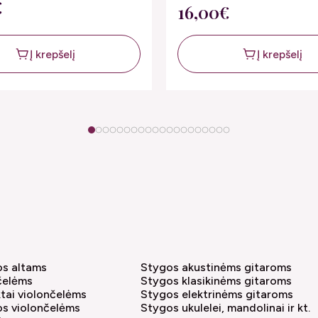
€
16,00€
Į krepšelį
Į krepšelį
1
2
3
4
5
6
7
8
9
10
11
12
13
14
15
16
17
18
19
20
os altams
Stygos akustinėms gitaroms
čelėms
Stygos klasikinėms gitaroms
tai violončelėms
Stygos elektrinėms gitaroms
os violončelėms
Stygos ukulelei, mandolinai ir kt.