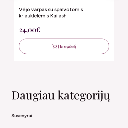
Vėjo varpas su spalvotomis
V
kriauklelėmis Kailash
2
24,00€
Į krepšelį
Daugiau kategorijų
Suvenyrai