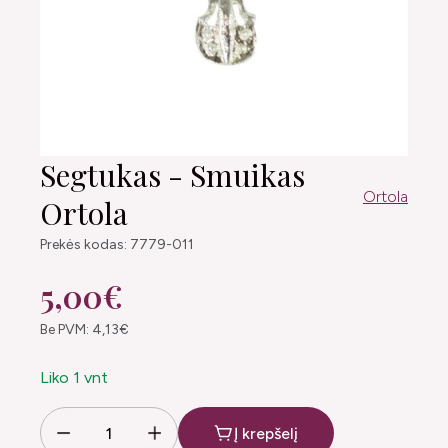
Segtukas - Smuikas
Ortola
Ortola
Prekės kodas: 7779-011
5,00€
Be PVM: 4,13€
Liko 1 vnt
Į krepšelį