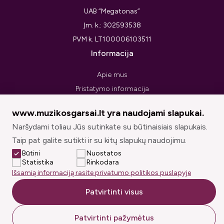
UAB “Megatonas”
Įm. k.: 302593538
PVM k. LT100006103511
Informacija
Apie mus
Pristatymo informacija
Privatumo politika
www.muzikosgarsai.lt yra naudojami slapukai.
Pirkimo taisyklės ir sąlygos
Naršydami toliau Jūs sutinkate su būtinaisiais slapukais.
Prekių grąžinimo forma
Taip pat galite sutikti ir su kitų slapukų naudojimu.
Sekite mus
Būtini
Nuostatos
Statistika
Rinkodara
Išsamią informaciją rasite privatumo politikos puslapyje
Patvirtinti visus
© muzikosgarsai.lt 2026. Visos teisės saugomos.
Patvirtinti pažymėtus
Sprendimas: