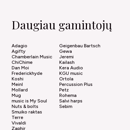
Daugiau gamintojų
Adagio
Geigenbau Bartsch
Agifty
Gewa
Chamberlain Music
Jeremi
ChiChime
Kailash
Dan Moi
Kera Audio
Frederickhyde
KGU music
Koshi
Ortola
Meinl
Percussion Plus
Mollard
Petz
Mug
Rohema
music is My Soul
Salvi harps
Nuts & bolts
Sebim
Smuiko raktas
Terre
Vivaldi
Zaphir