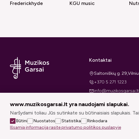
Frederickhyde
KGU music
Nuts
Kontaktai
Saltoniškių g. 29,Viln
+370 5 271 1223
info@muzikosgarsai.lt
I-V 11:00-17:00
www.muzikosgarsai.lt yra naudojami slapukai.
Naršydami toliau Jūs sutinkate su būtinaisiais slapukais. Taip
Būtini
Nuostatos
Statistika
Rinkodara
Išsamią informaciją rasite privatumo politikos puslapyje