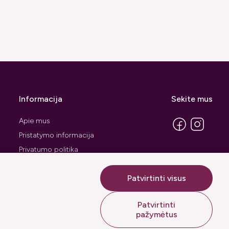
Informacija
Sekite mus
Apie mus
Pristatymo informacija
Privatumo politika
Pirkimo taisyklės ir sąlygos
Patvirtinti visus
Prekių grąžinimo forma
Patvirtinti
pažymėtus
Sprendimas: