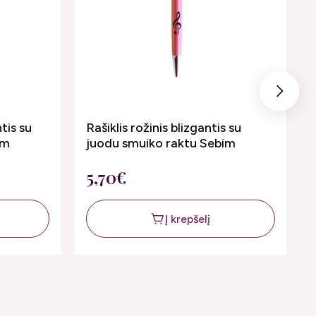
Next
ntis su
Rašiklis rožinis blizgantis su
im
juodu smuiko raktu Sebim
5,70€
Į krepšelį