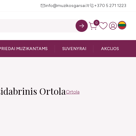
info@muzikosgarsai.lt
+370 5 271 1223
0
PRIEDAI MUZIKANTAMS
SUVENYRAI
AKCIJOS
idabrinis Ortola
Ortola