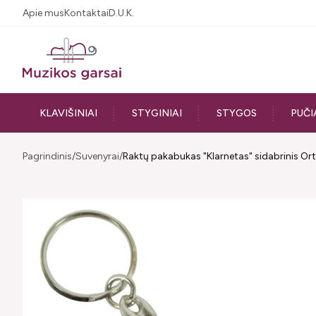
Apie mus
Kontaktai
D.U.K.
KLAVIŠINIAI
STYGINIAI
STYGOS
PUČI
Pagrindinis
Suvenyrai
Raktų pakabukas "Klarnetas" sidabrinis Or