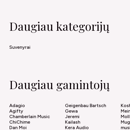
Daugiau kategorijų
Suvenyrai
Daugiau gamintojų
Adagio
Geigenbau Bartsch
Kos
Agifty
Gewa
Mein
Chamberlain Music
Jeremi
Moll
ChiChime
Kailash
Mug
Dan Moi
Kera Audio
musi