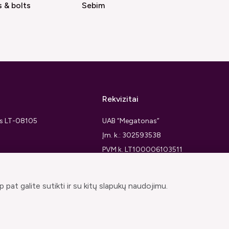
 & bolts
Sebim
Rekvizitai
ius LT-08105
UAB “Megatonas”
Įm. k.: 302593538
PVM k. LT100006103511
 pat galite sutikti ir su kitų slapukų naudojimu.
© muzikosgarsai.lt 2026. Visos teisės saugomos.