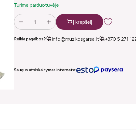
Turime parduotuvėje
Į krepšelį
info@muzikosgarsai.lt
+370 5 271 12
Reikia pagalbos?
Saugus atsiskaitymas internete: