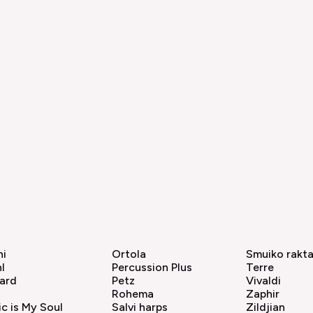
hi
Ortola
Smuiko rakt
l
Percussion Plus
Terre
ard
Petz
Vivaldi
Rohema
Zaphir
c is My Soul
Salvi harps
Zildjian