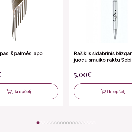
pas iš palmės lapo
Rašiklis sidabrinis blizga
juodu smuiko raktu Seb
€
5,00€
Į krepšelį
Į krepšelį
1
2
3
4
5
6
7
8
9
10
11
12
13
14
15
16
17
18
19
20