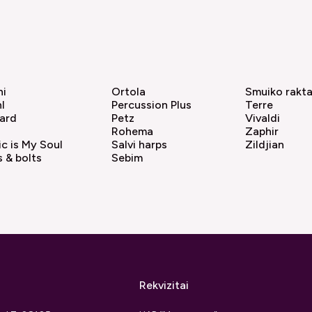
hi
Ortola
Smuiko rakt
l
Percussion Plus
Terre
ard
Petz
Vivaldi
Rohema
Zaphir
c is My Soul
Salvi harps
Zildjian
 & bolts
Sebim
Rekvizitai