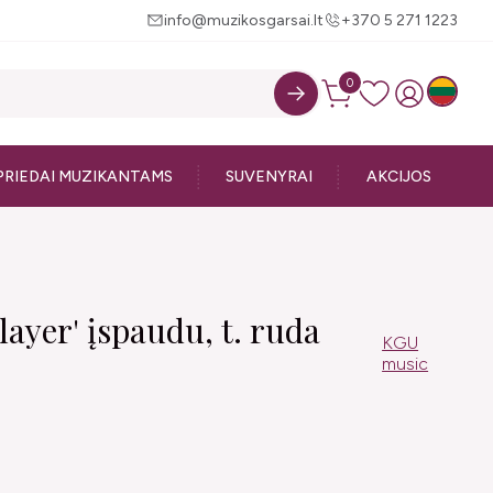
info@muzikosgarsai.lt
+370 5 271 1223
0
PRIEDAI MUZIKANTAMS
SUVENYRAI
AKCIJOS
ayer' įspaudu, t. ruda
KGU
music