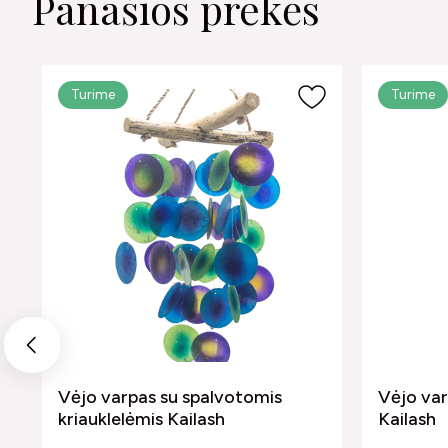
Panašios prekės
Turime
Turime
Previous
Vėjo varpas su spalvotomis
Vėjo var
kriauklelėmis Kailash
Kailash