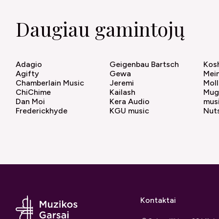
Daugiau gamintojų
Adagio
Geigenbau Bartsch
Kos
Agifty
Gewa
Mein
Chamberlain Music
Jeremi
Moll
ChiChime
Kailash
Mug
Dan Moi
Kera Audio
musi
Frederickhyde
KGU music
Nuts
Kontaktai