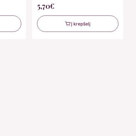
5,70€
Į krepšelį