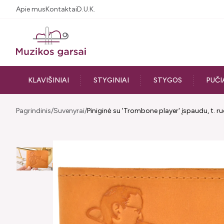
Apie mus
Kontaktai
D.U.K.
KLAVIŠINIAI
STYGINIAI
STYGOS
PUČI
Pagrindinis
Suvenyrai
Piniginė su 'Trombone player' įspaudu, t. 