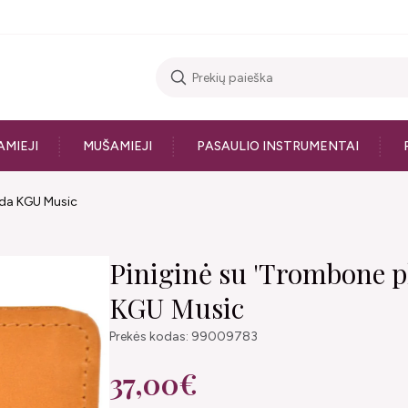
AMIEJI
MUŠAMIEJI
PASAULIO INSTRUMENTAI
ruda KGU Music
Piniginė su 'Trombone pl
KGU Music
Prekės kodas: 99009783
37,00€