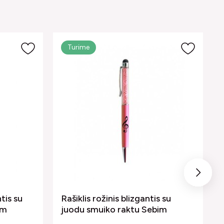
Turime
Next
ntis su
Rašiklis rožinis blizgantis su
im
juodu smuiko raktu Sebim