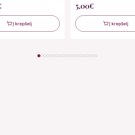
€
5,00€
Į krepšelį
Į krepšelį
1
2
3
4
5
6
7
8
9
10
11
12
13
14
15
16
17
18
19
20