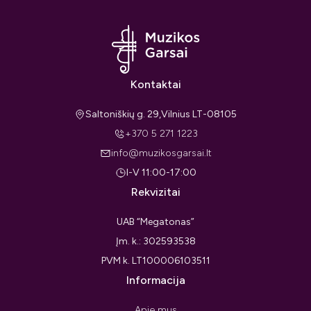
Kontaktai
Saltoniškių g. 29,Vilnius LT-08105
+370 5 271 1223
info@muzikosgarsai.lt
I-V 11:00-17:00
Rekvizitai
UAB “Megatonas”
Įm. k.: 302593538
PVM k. LT100006103511
Informacija
Apie mus