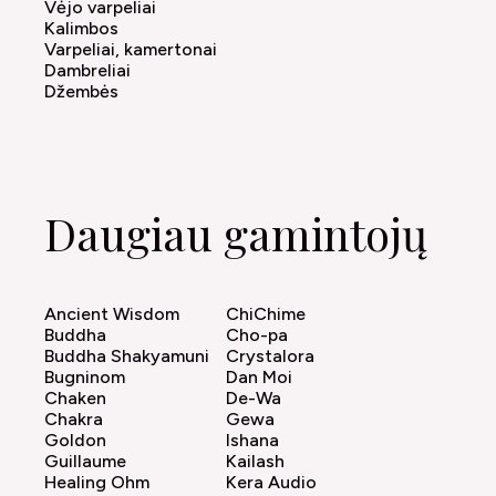
Vėjo varpeliai
Kalimbos
Varpeliai, kamertonai
Dambreliai
Džembės
Daugiau gamintojų
Ancient Wisdom
ChiChime
Buddha
Cho-pa
Buddha Shakyamuni
Crystalora
Bugninom
Dan Moi
Chaken
De-Wa
Chakra
Gewa
Goldon
Ishana
Guillaume
Kailash
Healing Ohm
Kera Audio