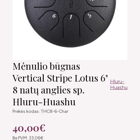
Mėnulio būgnas
Vertical Stripe Lotus 6"
Hluru-
8 natų anglies sp.
Huashu
Hluru-Huashu
Prekės kodas: THC8-6-Char
40,00€
Be PVM: 33,06€