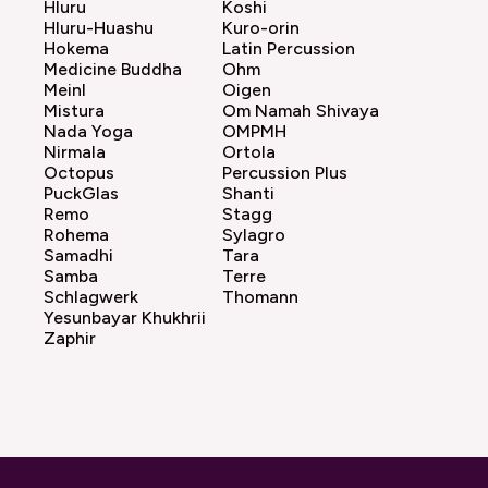
Hluru
Koshi
Hluru-Huashu
Kuro-orin
Hokema
Latin Percussion
Medicine Buddha
Ohm
Meinl
Oigen
Mistura
Om Namah Shivaya
Nada Yoga
OMPMH
Nirmala
Ortola
Octopus
Percussion Plus
PuckGlas
Shanti
Remo
Stagg
Rohema
Sylagro
Samadhi
Tara
Samba
Terre
Schlagwerk
Thomann
Yesunbayar Khukhrii
Zaphir