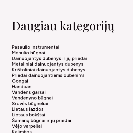
Daugiau kategorijų
Pasaulio instrumentai
Mėnulio būgnai
Dainuojantys dubenys ir jų priedai
Metaliniai dainuojantys dubenys
Krištoliniai dainuojantys dubenys
Priedai dainuojantiems dubenims
Gongai
Handpan
Vandens garsai
Vandenyno būgnai
Srovės būgneliai
Lietaus lazdos
Lietaus bokštai
Šamanų būgnai ir jų priedai
Vėjo varpeliai
Kalimbos