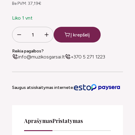
Be PVM: 37,19€
Liko 1 vnt
Į krepšelį
Reikia pagalbos?
info@muzikosgarsai.lt
+370 5 271 1223
Saugus atsiskaitymas internete:
Aprašymas
Pristatymas