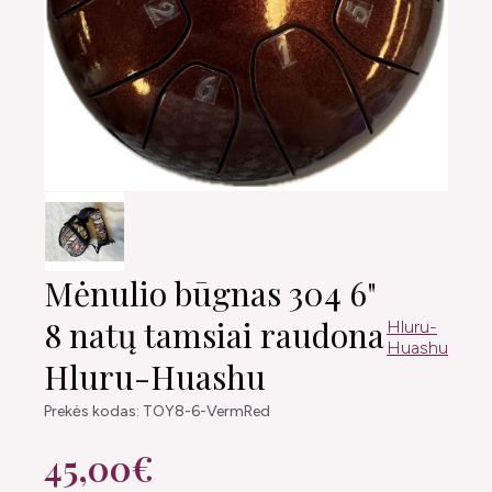
Mėnulio būgnas 304 6"
8 natų tamsiai raudona
Hluru-
Huashu
Hluru-Huashu
Prekės kodas: TOY8-6-VermRed
45,00€