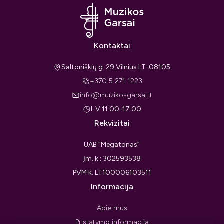
Kontaktai
Saltoniškių g. 29,Vilnius LT-08105
+370 5 271 1223
info@muzikosgarsai.lt
I-V 11:00-17:00
Rekvizitai
UAB “Megatonas”
Įm. k.: 302593538
PVM k. LT100006103511
Informacija
Apie mus
Pristatymo informacija