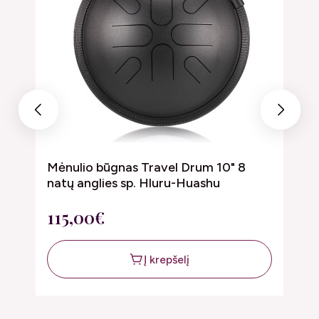
Previous
Next
Mėnulio būgnas Travel Drum 10" 8
M
natų anglies sp. Hluru-Huashu
1
115,00€
7
Į krepšelį