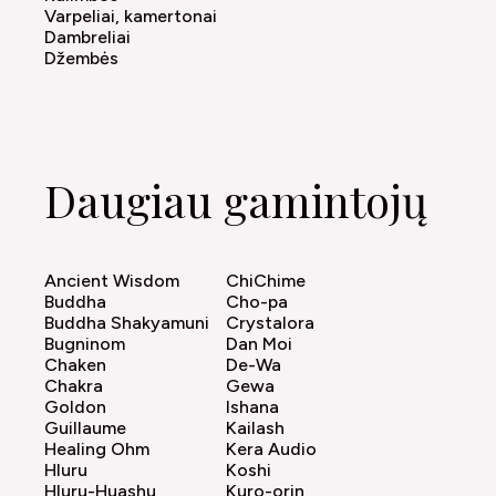
Varpeliai, kamertonai
Dambreliai
Džembės
Daugiau gamintojų
Ancient Wisdom
ChiChime
Buddha
Cho-pa
Buddha Shakyamuni
Crystalora
Bugninom
Dan Moi
Chaken
De-Wa
Chakra
Gewa
Goldon
Ishana
Guillaume
Kailash
Healing Ohm
Kera Audio
Hluru
Koshi
Hluru-Huashu
Kuro-orin