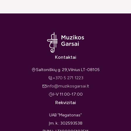
Kontaktai
Saltoniškių g. 29,Vilnius LT-08105
+370 5 271 1223
info@muzikosgarsai.lt
I-V 11:00-17:00
Rekvizitai
UAB “Megatonas”
Įm. k.: 302593538