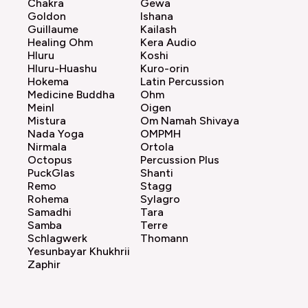
Chakra
Gewa
Goldon
Ishana
Guillaume
Kailash
Healing Ohm
Kera Audio
Hluru
Koshi
Hluru-Huashu
Kuro-orin
Hokema
Latin Percussion
Medicine Buddha
Ohm
Meinl
Oigen
Mistura
Om Namah Shivaya
Nada Yoga
OMPMH
Nirmala
Ortola
Octopus
Percussion Plus
PuckGlas
Shanti
Remo
Stagg
Rohema
Sylagro
Samadhi
Tara
Samba
Terre
Schlagwerk
Thomann
Yesunbayar Khukhrii
Zaphir