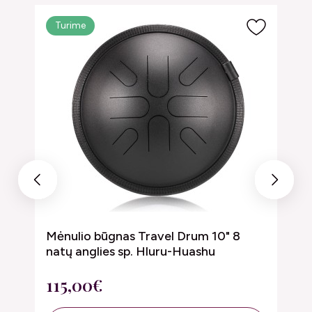
Turime
Previous
Next
Mėnulio būgnas Travel Drum 10" 8
M
natų anglies sp. Hluru-Huashu
1
115,00€
7