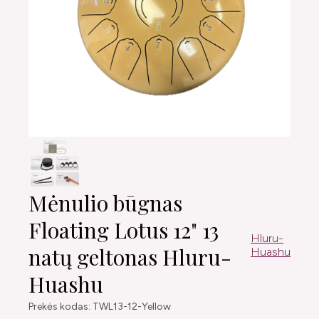
Mėnulio būgnas
Floating Lotus 12" 13
Hluru-
natų geltonas Hluru-
Huashu
Huashu
Prekės kodas: TWL13-12-Yellow