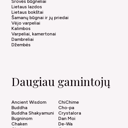
Srovės būgneliai
Lietaus lazdos
Lietaus bokštai
Šamanų būgnai ir jų priedai
Vėjo varpeliai
Kalimbos
Varpeliai, kamertonai
Dambreliai
Džembės
Daugiau gamintojų
Ancient Wisdom
ChiChime
Buddha
Cho-pa
Buddha Shakyamuni
Crystalora
Bugninom
Dan Moi
Chaken
De-Wa