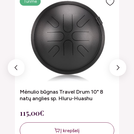
Turime
Previous
Next
Mėnulio būgnas Travel Drum 10" 8
M
natų anglies sp. Hluru-Huashu
1
115,00€
7
Į krepšelį