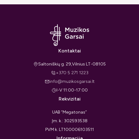
Kontaktai
Saltoniškių g. 29,Vilnius LT-08105
+370 5 271 1223
info@muzikosgarsai.lt
I-V 11:00-17:00
Rekvizitai
UAB “Megatonas”
Įm. k.: 302593538
PVM k. LT100006103511
Informacija