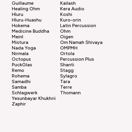
Guillaume
Kailash
Healing Ohm
Kera Audio
Hluru
Koshi
Hluru-Huashu
Kuro-orin
Hokema
Latin Percussion
Medicine Buddha
Ohm
Meinl
Oigen
Mistura
Om Namah Shivaya
Nada Yoga
OMPMH
Nirmala
Ortola
Octopus
Percussion Plus
PuckGlas
Shanti
Remo
Stagg
Rohema
Sylagro
Samadhi
Tara
Samba
Terre
Schlagwerk
Thomann
Yesunbayar Khukhrii
Zaphir