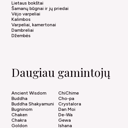
Lietaus bokštai
Šamanų būgnai ir jų priedai
Vėjo varpeliai
Kalimbos
Varpeliai, kamertonai
Dambreliai
Džembės
Daugiau gamintojų
Ancient Wisdom
ChiChime
Buddha
Cho-pa
Buddha Shakyamuni
Crystalora
Bugninom
Dan Moi
Chaken
De-Wa
Chakra
Gewa
Goldon
Ishana