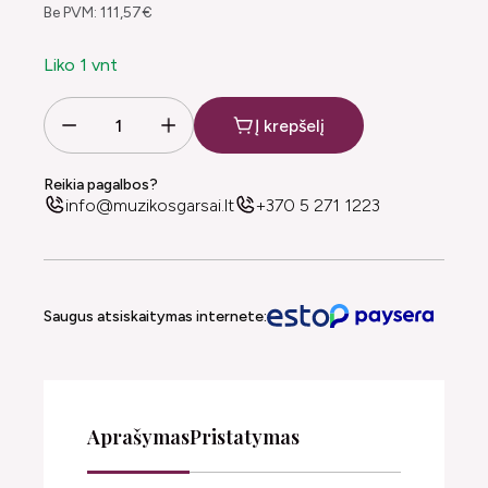
Be PVM: 111,57€
Liko 1 vnt
Į krepšelį
Reikia pagalbos?
info@muzikosgarsai.lt
+370 5 271 1223
Saugus atsiskaitymas internete:
Aprašymas
Pristatymas