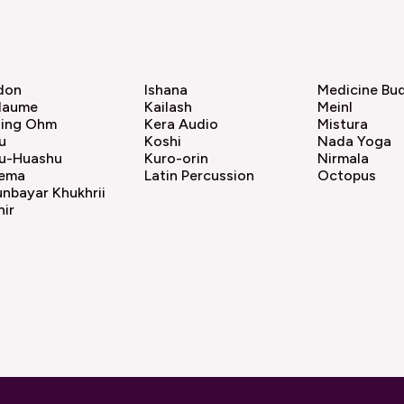
don
Ishana
Medicine Bu
llaume
Kailash
Meinl
ling Ohm
Kera Audio
Mistura
u
Koshi
Nada Yoga
ru-Huashu
Kuro-orin
Nirmala
ema
Latin Percussion
Octopus
nbayar Khukhrii
ir