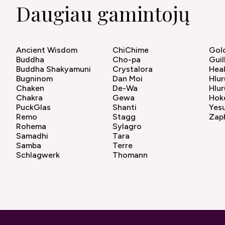
Daugiau gamintojų
Ancient Wisdom
ChiChime
Gol
Buddha
Cho-pa
Gui
Buddha Shakyamuni
Crystalora
Hea
Bugninom
Dan Moi
Hlur
Chaken
De-Wa
Hlu
Chakra
Gewa
Hok
PuckGlas
Shanti
Yesu
Remo
Stagg
Zaph
Rohema
Sylagro
Samadhi
Tara
Samba
Terre
Schlagwerk
Thomann