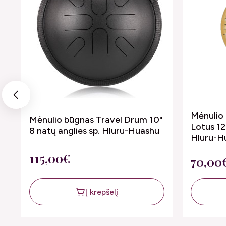
Previous
Mėnulio 
Mėnulio būgnas Travel Drum 10"
Lotus 12
8 natų anglies sp. Hluru-Huashu
Hluru-H
115,00€
70,00
Į krepšelį