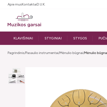
Apie mus
Kontaktai
D.U.K.
KLAVIŠINIAI
STYGINIAI
STYGOS
PUČI
Pagrindinis
Pasaulio instrumentai
Mėnulio būgnai
Mėnulio būgnas