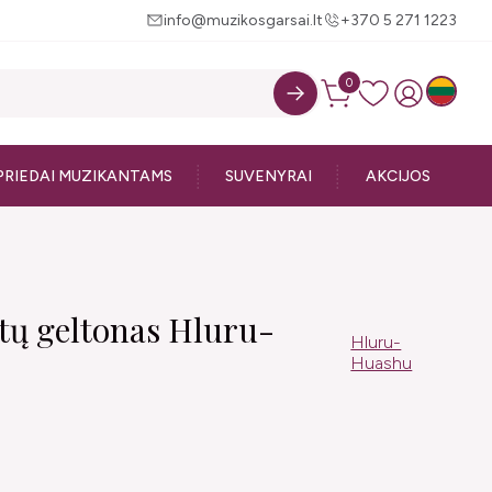
info@muzikosgarsai.lt
+370 5 271 1223
0
PRIEDAI MUZIKANTAMS
SUVENYRAI
AKCIJOS
atų geltonas Hluru-
Hluru-
Huashu