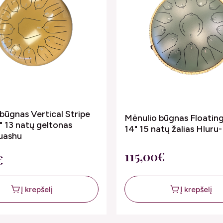
būgnas Vertical Stripe
Mėnulio būgnas Floatin
" 13 natų geltonas
14" 15 natų žalias Hlur
uashu
115,00€
€
Į krepšelį
Į krepšelį