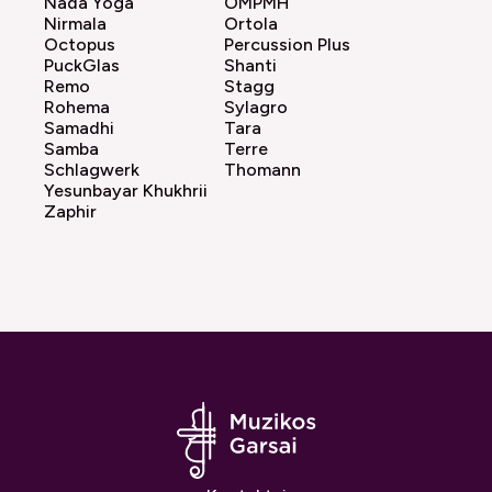
Nada Yoga
OMPMH
Nirmala
Ortola
Octopus
Percussion Plus
PuckGlas
Shanti
Remo
Stagg
Rohema
Sylagro
Samadhi
Tara
Samba
Terre
Schlagwerk
Thomann
Yesunbayar Khukhrii
Zaphir