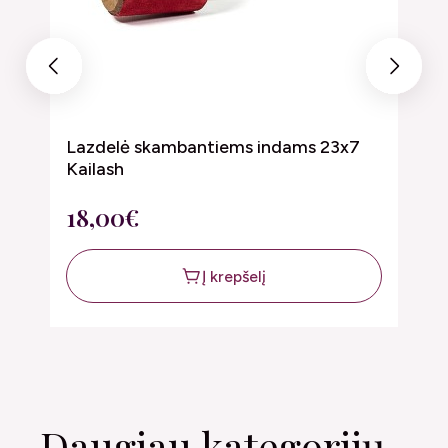
Previous
Next
Lazdelė skambantiems indams 23x7
P
Kailash
1
18,00€
5
Į krepšelį
Daugiau kategorijų