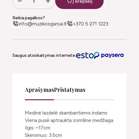
Į krepšelį
Reikia pagalbos?
info@muzikosgarsai.lt
+370 5 271 1223
Saugus atsiskaitymas internete:
Aprašymas
Pristatymas
Medinė lazdelė skambantiems indams
Viena pusė aptraukta zomšine medžiaga
Ilgis: ~17cm
Skersmuo: 3.5cm