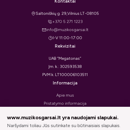
Kontaktai
Saltoniškių g. 29,Vilnius LT-08105
+370 5 271 1223
info@muzikosgarsai.lt
I-V 11:00-17:00
Rekvizitai
UAB “Megatonas”
Įm. k.: 302593538
PVM k. LT100006103511
Informacija
Apie mus
Pristatymo informacija
Privatumo politika
www.muzikosgarsai.lt yra naudojami slapukai.
Pirkimo taisyklės ir sąlygos
Naršydami toliau Jūs sutinkate su būtinaisiais slapukais.
Prekių grąžinimo forma