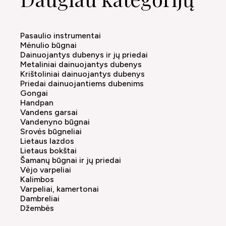
Pasaulio instrumentai
Mėnulio būgnai
Dainuojantys dubenys ir jų priedai
Metaliniai dainuojantys dubenys
Krištoliniai dainuojantys dubenys
Priedai dainuojantiems dubenims
Gongai
Handpan
Vandens garsai
Vandenyno būgnai
Srovės būgneliai
Lietaus lazdos
Lietaus bokštai
Šamanų būgnai ir jų priedai
Vėjo varpeliai
Kalimbos
Varpeliai, kamertonai
Dambreliai
Džembės