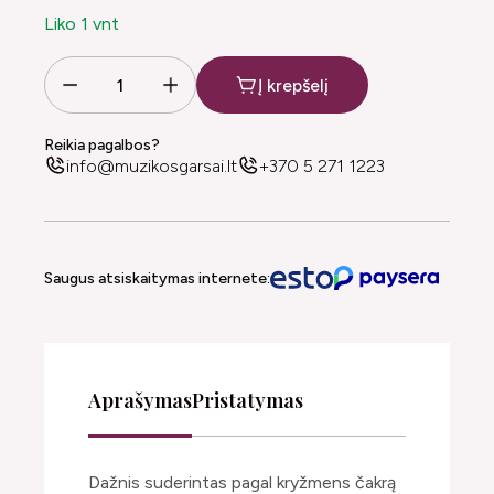
Liko 1 vnt
Į krepšelį
Reikia pagalbos?
info@muzikosgarsai.lt
+370 5 271 1223
Saugus atsiskaitymas internete:
Aprašymas
Pristatymas
Dažnis suderintas pagal kryžmens čakrą