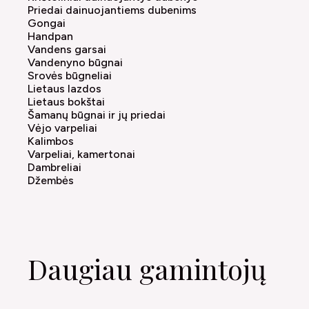
Priedai dainuojantiems dubenims
Gongai
Handpan
Vandens garsai
Vandenyno būgnai
Srovės būgneliai
Lietaus lazdos
Lietaus bokštai
Šamanų būgnai ir jų priedai
Vėjo varpeliai
Kalimbos
Varpeliai, kamertonai
Dambreliai
Džembės
Daugiau gamintojų