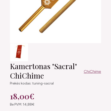
Kamertonas "Sacral"
ChiChime
ChiChime
Prekės kodas: tuning-sacral
18,00€
Be PVM: 14,88€