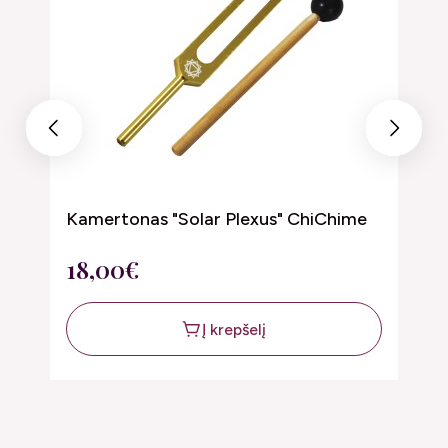
Previous
Next
Kamertonas "Solar Plexus" ChiChime
K
18,00€
1
Į krepšelį