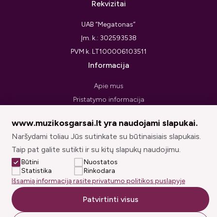
Rekvizitai
UAB “Megatonas”
Įm. k.: 302593538
PVM k. LT100006103511
Informacija
Apie mus
Pristatymo informacija
Privatumo politika
www.muzikosgarsai.lt yra naudojami slapukai.
Pirkimo taisyklės ir sąlygos
Naršydami toliau Jūs sutinkate su būtinaisiais slapukais.
Prekių grąžinimo forma
Taip pat galite sutikti ir su kitų slapukų naudojimu.
Sekite mus
Būtini
Nuostatos
Statistika
Rinkodara
Išsamią informaciją rasite privatumo politikos puslapyje
Patvirtinti visus