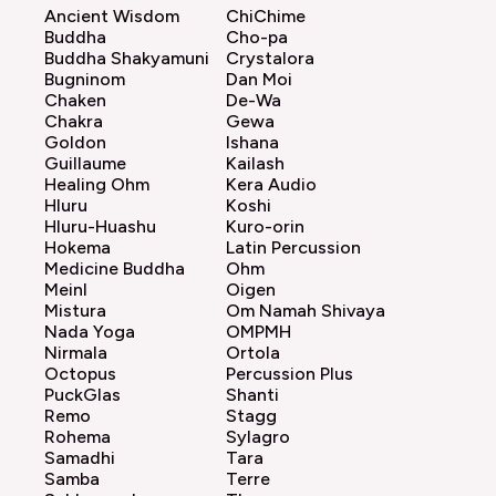
Ancient Wisdom
ChiChime
Buddha
Cho-pa
Buddha Shakyamuni
Crystalora
Bugninom
Dan Moi
Chaken
De-Wa
Chakra
Gewa
Goldon
Ishana
Guillaume
Kailash
Healing Ohm
Kera Audio
Hluru
Koshi
Hluru-Huashu
Kuro-orin
Hokema
Latin Percussion
Medicine Buddha
Ohm
Meinl
Oigen
Mistura
Om Namah Shivaya
Nada Yoga
OMPMH
Nirmala
Ortola
Octopus
Percussion Plus
PuckGlas
Shanti
Remo
Stagg
Rohema
Sylagro
Samadhi
Tara
Samba
Terre