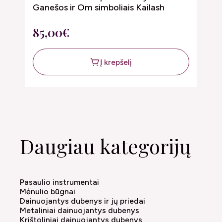
D
Ganešos ir Om simboliais Kailash
5
85,00€
Į krepšelį
Daugiau kategorijų
Pasaulio instrumentai
Mėnulio būgnai
Dainuojantys dubenys ir jų priedai
Metaliniai dainuojantys dubenys
Krištoliniai dainuojantys dubenys