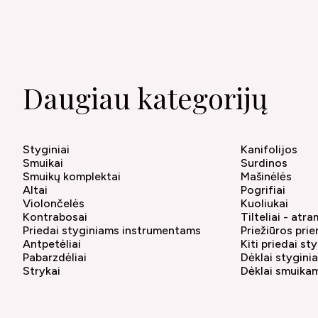
Daugiau kategorijų
Styginiai
Kanifolijos
Smuikai
Surdinos
Smuikų komplektai
Mašinėlės
Altai
Pogrifiai
Violončelės
Kuoliukai
Kontrabosai
Tilteliai - atr
Priedai styginiams instrumentams
Priežiūros pri
Antpetėliai
Kiti priedai s
Pabarzdėliai
Dėklai stygin
Strykai
Dėklai smuika