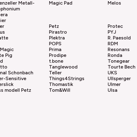
enzeller Metall-
Magic Pad
Melos
ophonium
hera
ier
er
Petz
Protec
us
Pirastro
PYJ
atte
Plektra
R. Paesold
POPS
RDM
 Magic
Prima
Resonans
te Pig
Prodipe
Ronda
ad
t.bone
Tonegear
tto
Tanglewood
Tourte Bech
unal Schonbach
Teller
UKS
r-Sensitive
Things4Strings
Ullsperger
rslick
Thomastik
Ulmer
s modell Petz
Tom&Will
Ulsa