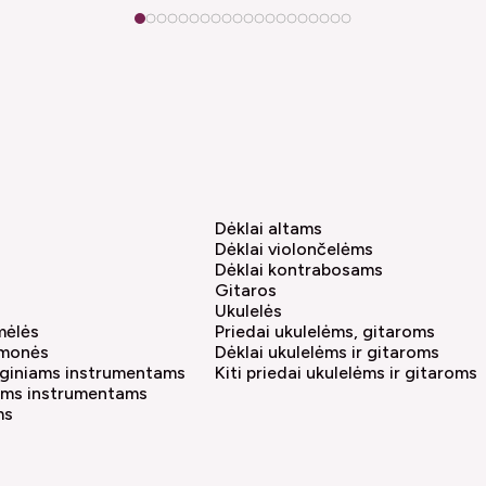
1
2
3
4
5
6
7
8
9
10
11
12
13
14
15
16
17
18
19
20
Dėklai altams
Dėklai violončelėms
Dėklai kontrabosams
Gitaros
Ukulelės
amėlės
Priedai ukulelėms, gitaroms
emonės
Dėklai ukulelėms ir gitaroms
tyginiams instrumentams
Kiti priedai ukulelėms ir gitaroms
iams instrumentams
ms