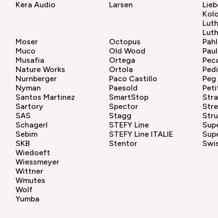
Kera Audio
Larsen
Lieb
Kol
Lut
Luth
Moser
Octopus
Pahl
Muco
Old Wood
Paul
Musafia
Ortega
Pec
Nature Works
Ortola
Pedi
Nurnberger
Paco Castillo
Peg
Nyman
Paesold
Peti
Santos Martinez
SmartStop
Str
Sartory
Spector
Stre
SAS
Stagg
Str
Schagerl
STEFY Line
Supe
Sebim
STEFY Line ITALIE
Supe
SKB
Stentor
Swis
Wiedoeft
Wiessmeyer
Wittner
Wmutes
Wolf
Yumba