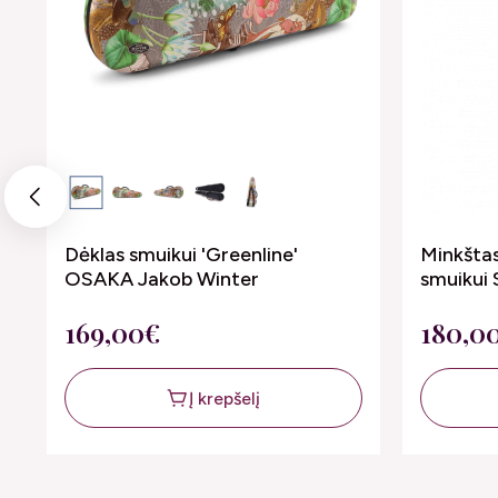
Previous
Dėklas smuikui 'Greenline'
Minkštas
OSAKA Jakob Winter
smuikui 
169,00€
180,0
Į krepšelį