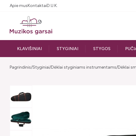
Apie mus
Kontaktai
D.U.K.
KLAVIŠINIAI
STYGINIAI
STYGOS
PUČI
Pagrindinis
Styginiai
Dėklai styginiams instrumentams
Dėklai s