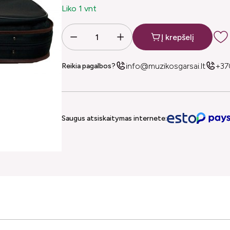
Liko 1 vnt
Į krepšelį
info@muzikosgarsai.lt
+37
Reikia pagalbos?
Saugus atsiskaitymas internete: