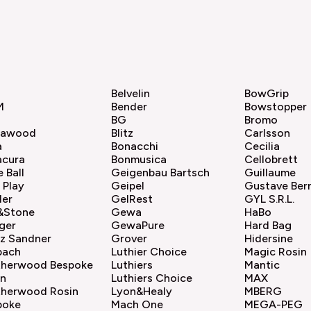
Belvelin
BowGrip
M
Bender
Bowstopper
BG
Bromo
sawood
Blitz
Carlsson
a
Bonacchi
Cecilia
acura
Bonmusica
Cellobrett
e Ball
Geigenbau Bartsch
Guillaume
 Play
Geipel
Gustave Ber
ler
GelRest
GYL S.R.L.
e&Stone
Gewa
HaBo
ger
GewaPure
Hard Bag
nz Sandner
Grover
Hidersine
bach
Luthier Choice
Magic Rosin
therwood Bespoke
Luthiers
Mantic
in
Luthiers Choice
MAX
therwood Rosin
Lyon&Healy
MBERG
poke
Mach One
MEGA-PEG