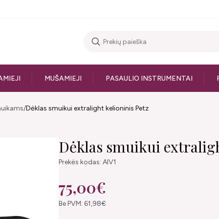
AMIEJI
MUŠAMIEJI
PASAULIO INSTRUMENTAI
muikams
Dėklas smuikui extralight kelioninis Petz
Dėklas smuikui extraligh
Prekės kodas: AIV1
75,00€
Be PVM: 61,98€