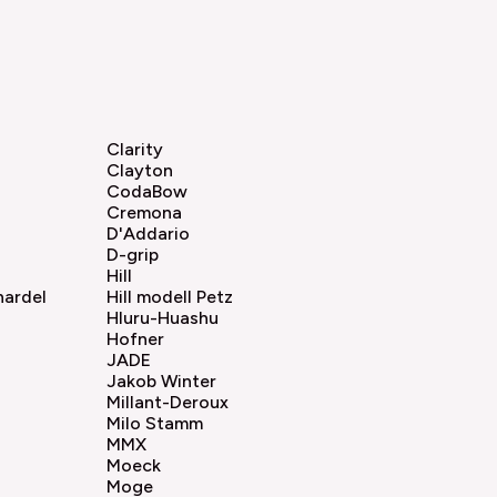
Clarity
Clayton
CodaBow
Cremona
D'Addario
D-grip
Hill
nardel
Hill modell Petz
Hluru-Huashu
Hofner
JADE
Jakob Winter
Millant-Deroux
Milo Stamm
MMX
Moeck
Moge