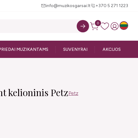
info@muzikosgarsai.lt
+370 5 271 1223
0
PRIEDAI MUZIKANTAMS
SUVENYRAI
AKCIJOS
t kelioninis Petz
Petz