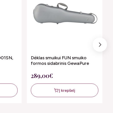
Next
5001SN,
Dėklas smuikui FUN smuiko
formos sidabrinis GewaPure
289,00€
Į krepšelį