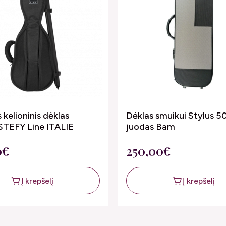
 kelioninis dėklas
Dėklas smuikui Stylus 
STEFY Line ITALIE
juodas Bam
0€
250,00€
Į krepšelį
Į krepšelį