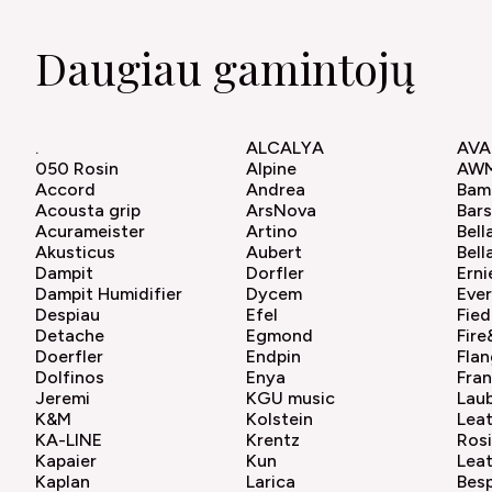
Daugiau gamintojų
.
ALCALYA
AVA
050 Rosin
Alpine
AW
Accord
Andrea
Bam
Acousta grip
ArsNova
Bar
Acurameister
Artino
Bell
Akusticus
Aubert
Bell
Dampit
Dorfler
Erni
Dampit Humidifier
Dycem
Ever
Despiau
Efel
Fied
Detache
Egmond
Fir
Doerfler
Endpin
Flan
Dolfinos
Enya
Fra
Jeremi
KGU music
Lau
K&M
Kolstein
Lea
KA-LINE
Krentz
Ros
Kapaier
Kun
Lea
Kaplan
Larica
Bes