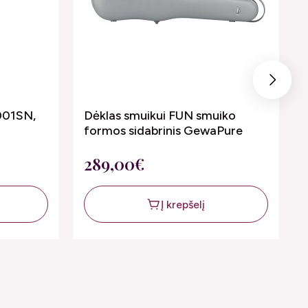
Next
5001SN,
Dėklas smuikui FUN smuiko
formos sidabrinis GewaPure
289,00€
Į krepšelį