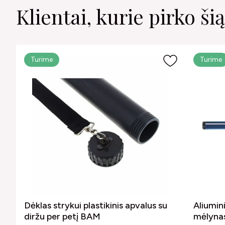
Klientai, kurie pirko šią
Turime
Turime
Dėklas strykui plastikinis apvalus su
Aliumin
diržu per petį BAM
mėlyna