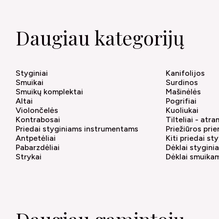
Daugiau kategorijų
Styginiai
Kanifolijos
Smuikai
Surdinos
Smuikų komplektai
Mašinėlės
Altai
Pogrifiai
Violončelės
Kuoliukai
Kontrabosai
Tilteliai - atr
Priedai styginiams instrumentams
Priežiūros pri
Antpetėliai
Kiti priedai s
Pabarzdėliai
Dėklai stygin
Strykai
Dėklai smuika