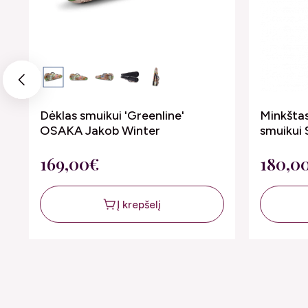
Previous
Dėklas smuikui 'Greenline'
Minkštas
z
OSAKA Jakob Winter
smuikui 
169,00€
180,0
Į krepšelį