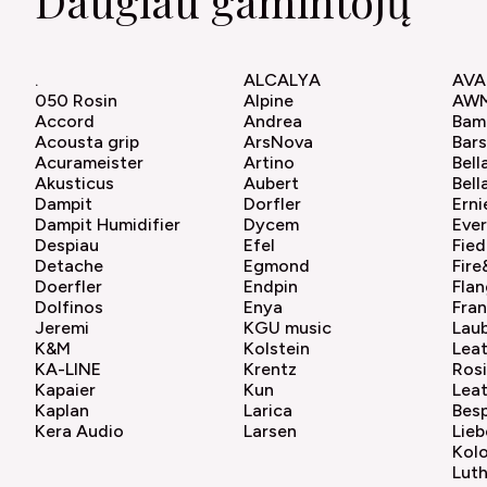
Daugiau gamintojų
.
ALCALYA
AVA
050 Rosin
Alpine
AW
Accord
Andrea
Bam
Acousta grip
ArsNova
Bar
Acurameister
Artino
Bell
Akusticus
Aubert
Bell
Dampit
Dorfler
Erni
Dampit Humidifier
Dycem
Ever
Despiau
Efel
Fied
Detache
Egmond
Fir
Doerfler
Endpin
Flan
Dolfinos
Enya
Fra
Jeremi
KGU music
Lau
K&M
Kolstein
Lea
KA-LINE
Krentz
Ros
Kapaier
Kun
Lea
Kaplan
Larica
Bes
Kera Audio
Larsen
Lieb
Kol
Lut