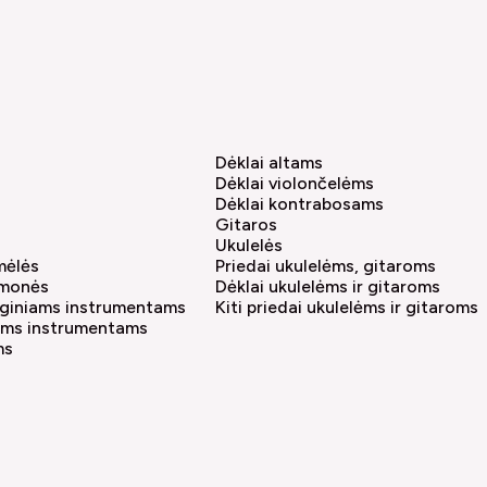
Dėklai altams
Dėklai violončelėms
Dėklai kontrabosams
Gitaros
Ukulelės
amėlės
Priedai ukulelėms, gitaroms
emonės
Dėklai ukulelėms ir gitaroms
tyginiams instrumentams
Kiti priedai ukulelėms ir gitaroms
iams instrumentams
ms