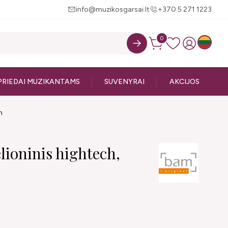
info@muzikosgarsai.lt
+370 5 271 1223
0
PRIEDAI MUZIKANTAMS
SUVENYRAI
AKCIJOS
m
lioninis hightech,