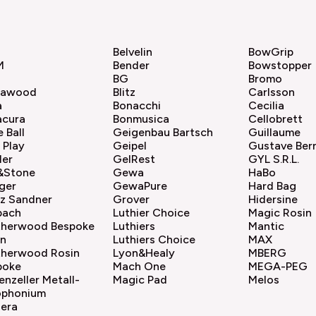
Belvelin
BowGrip
M
Bender
Bowstopper
BG
Bromo
sawood
Blitz
Carlsson
a
Bonacchi
Cecilia
acura
Bonmusica
Cellobrett
e Ball
Geigenbau Bartsch
Guillaume
 Play
Geipel
Gustave Ber
ler
GelRest
GYL S.R.L.
e&Stone
Gewa
HaBo
ger
GewaPure
Hard Bag
nz Sandner
Grover
Hidersine
bach
Luthier Choice
Magic Rosin
therwood Bespoke
Luthiers
Mantic
in
Luthiers Choice
MAX
therwood Rosin
Lyon&Healy
MBERG
poke
Mach One
MEGA-PEG
enzeller Metall-
Magic Pad
Melos
ophonium
hera