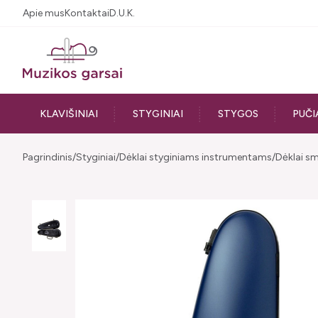
Apie mus
Kontaktai
D.U.K.
KLAVIŠINIAI
STYGINIAI
STYGOS
PUČI
Pagrindinis
Styginiai
Dėklai styginiams instrumentams
Dėklai s