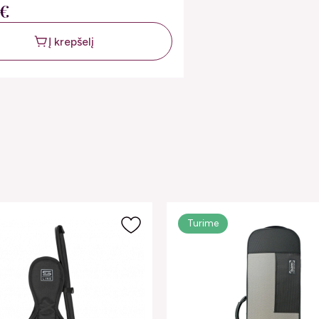
0€
Į krepšelį
Turime