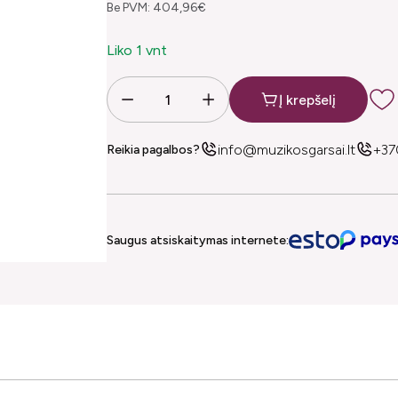
Be PVM: 404,96€
Liko 1 vnt
Į krepšelį
info@muzikosgarsai.lt
+37
Reikia pagalbos?
Saugus atsiskaitymas internete: