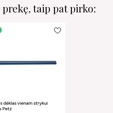
 prekę, taip pat pirko:
is dėklas vienam strykui
s Petz