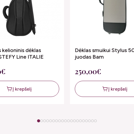
 kelioninis dėklas
Dėklas smuikui Stylus 
STEFY Line ITALIE
juodas Bam
0€
250,00€
Į krepšelį
Į krepšelį
1
2
3
4
5
6
7
8
9
10
11
12
13
14
15
16
17
18
19
20