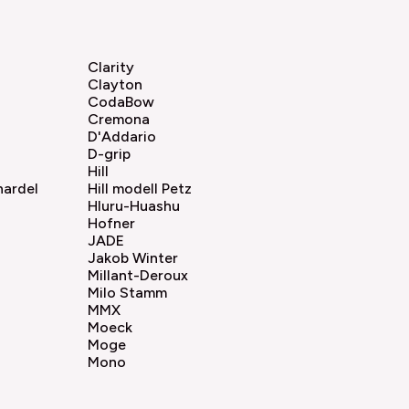
Clarity
Clayton
CodaBow
Cremona
D'Addario
D-grip
Hill
nardel
Hill modell Petz
Hluru-Huashu
Hofner
JADE
Jakob Winter
Millant-Deroux
Milo Stamm
MMX
Moeck
Moge
Mono