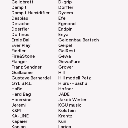
Cellobrett
D-grip
Dampit
Dorfler
Dampit Humidifier
Dycem
Despiau
Efel
Detache
Egmond
Doerfler
Endpin
Dolfinos
Enya
Ernie Ball
Geigenbau Bartsch
Ever Play
Geipel
Fiedler
GelRest
Fire&Stone
Gewa
Flanger
GewaPure
Franz Sandner
Grover
Guillaume
Hill
Gustave Bernardel
Hill modell Petz
GYL S.R.L.
Hluru-Huashu
HaBo
Hofner
Hard Bag
JADE
Hidersine
Jakob Winter
Jeremi
KGU music
K&M
Kolstein
KA-LINE
Krentz
Kapaier
Kun
Kaplan
Larica