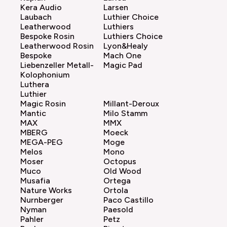
Kera Audio
Larsen
Laubach
Luthier Choice
Leatherwood
Luthiers
Bespoke Rosin
Luthiers Choice
Leatherwood Rosin
Lyon&Healy
Bespoke
Mach One
Liebenzeller Metall-
Magic Pad
Kolophonium
Luthera
Luthier
Magic Rosin
Millant-Deroux
Mantic
Milo Stamm
MAX
MMX
MBERG
Moeck
MEGA-PEG
Moge
Melos
Mono
Moser
Octopus
Muco
Old Wood
Musafia
Ortega
Nature Works
Ortola
Nurnberger
Paco Castillo
Nyman
Paesold
Pahler
Petz