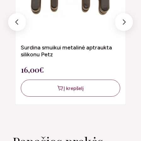
Previous
Next
Surdina smuikui metalinė aptraukta
D
silikonu Petz
f
16,00€
4
Į krepšelį