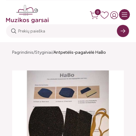
0
Pagrindinis
Styginiai
Antpetėlis-pagalvėlė HaBo