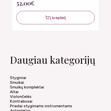
52,00€
5
Į krepšelį
Daugiau kategorijų
Styginiai
Smuikai
Smuikų komplektai
Altai
Violončelės
Kontrabosai
Priedai styginiams instrumentams
Antpetėliai