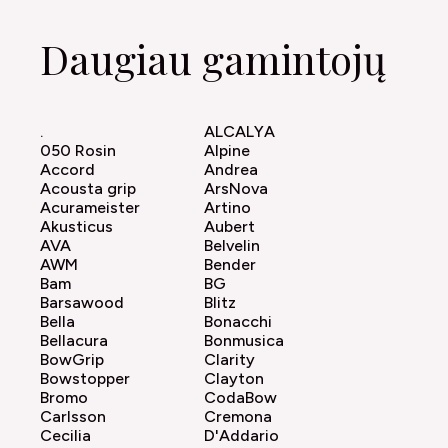
Daugiau gamintojų
.
ALCALYA
050 Rosin
Alpine
Accord
Andrea
Acousta grip
ArsNova
Acurameister
Artino
Akusticus
Aubert
AVA
Belvelin
AWM
Bender
Bam
BG
Barsawood
Blitz
Bella
Bonacchi
Bellacura
Bonmusica
BowGrip
Clarity
Bowstopper
Clayton
Bromo
CodaBow
Carlsson
Cremona
Cecilia
D'Addario