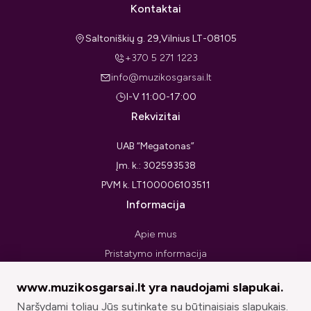
Kontaktai
Saltoniškių g. 29,Vilnius LT-08105
+370 5 271 1223
info@muzikosgarsai.lt
I-V 11:00-17:00
Rekvizitai
UAB “Megatonas”
Įm. k.: 302593538
PVM k. LT100006103511
Informacija
Apie mus
Pristatymo informacija
Privatumo politika
www.muzikosgarsai.lt yra naudojami slapukai.
Pirkimo taisyklės ir sąlygos
Naršydami toliau Jūs sutinkate su būtinaisiais slapukais.