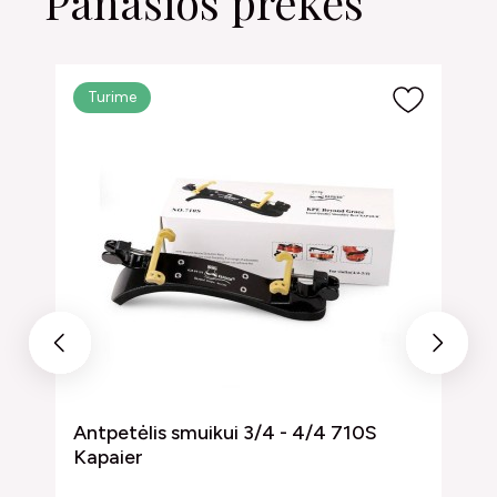
Panašios prekės
Turime
Previous
Next
Antpetėlis smuikui 3/4 - 4/4 710S
A
Kapaier
K