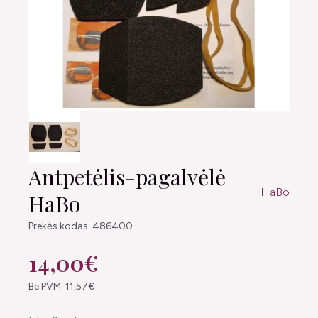
Antpetėlis-pagalvėlė
HaBo
HaBo
Prekės kodas: 486400
14,00€
Be PVM: 11,57€