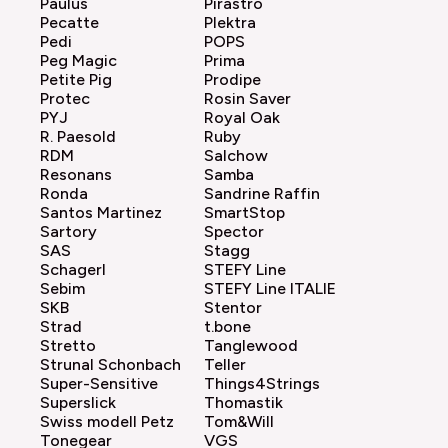
Paulus
Pirastro
Pecatte
Plektra
Pedi
POPS
Peg Magic
Prima
Petite Pig
Prodipe
Protec
Rosin Saver
PYJ
Royal Oak
R. Paesold
Ruby
RDM
Salchow
Resonans
Samba
Ronda
Sandrine Raffin
Santos Martinez
SmartStop
Sartory
Spector
SAS
Stagg
Schagerl
STEFY Line
Sebim
STEFY Line ITALIE
SKB
Stentor
Strad
t.bone
Stretto
Tanglewood
Strunal Schonbach
Teller
Super-Sensitive
Things4Strings
Superslick
Thomastik
Swiss modell Petz
Tom&Will
Tonegear
VGS