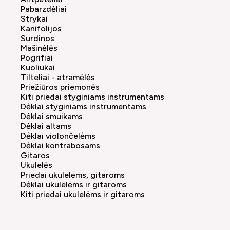
Pabarzdėliai
Strykai
Kanifolijos
Surdinos
Mašinėlės
Pogrifiai
Kuoliukai
Tilteliai - atramėlės
Priežiūros priemonės
Kiti priedai styginiams instrumentams
Dėklai styginiams instrumentams
Dėklai smuikams
Dėklai altams
Dėklai violončelėms
Dėklai kontrabosams
Gitaros
Ukulelės
Priedai ukulelėms, gitaroms
Dėklai ukulelėms ir gitaroms
Kiti priedai ukulelėms ir gitaroms