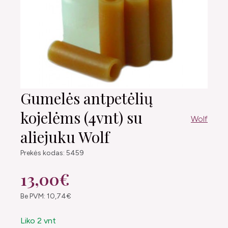
Gumelės antpetėlių
kojelėms (4vnt) su
Wolf
aliejuku Wolf
Prekės kodas: 5459
13,00€
Be PVM: 10,74€
Liko 2 vnt