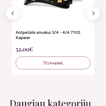
Previous
Next
Antpetėlis smuikui 3/4 - 4/4 710S
A
Kapaier
K
52,00€
5
Į krepšelį
Daugiau kategorijų