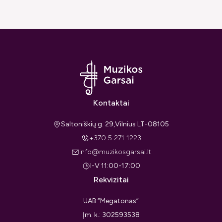
Kontaktai
Saltoniškių g. 29,Vilnius LT-08105
+370 5 271 1223
info@muzikosgarsai.lt
I-V 11:00-17:00
Rekvizitai
UAB “Megatonas”
Įm. k.: 302593538