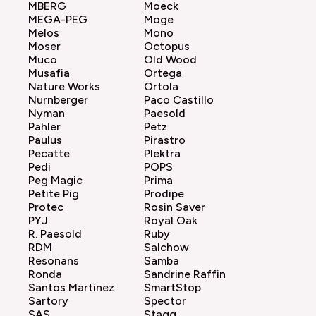
MBERG
Moeck
MEGA-PEG
Moge
Melos
Mono
Moser
Octopus
Muco
Old Wood
Musafia
Ortega
Nature Works
Ortola
Nurnberger
Paco Castillo
Nyman
Paesold
Pahler
Petz
Paulus
Pirastro
Pecatte
Plektra
Pedi
POPS
Peg Magic
Prima
Petite Pig
Prodipe
Protec
Rosin Saver
PYJ
Royal Oak
R. Paesold
Ruby
RDM
Salchow
Resonans
Samba
Ronda
Sandrine Raffin
Santos Martinez
SmartStop
Sartory
Spector
SAS
Stagg