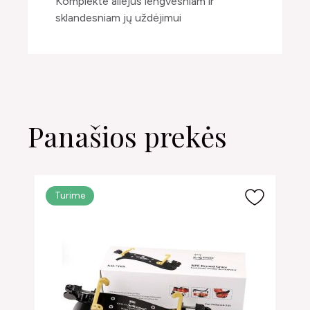
Komplekte aliejus lengvesniam ir
sklandesniam jų uždėjimui
Panašios prekės
Turime