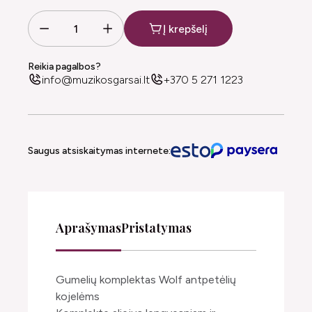
Į krepšelį
Reikia pagalbos?
info@muzikosgarsai.lt
+370 5 271 1223
Saugus atsiskaitymas internete:
Aprašymas
Pristatymas
Gumelių komplektas Wolf antpetėlių
kojelėms