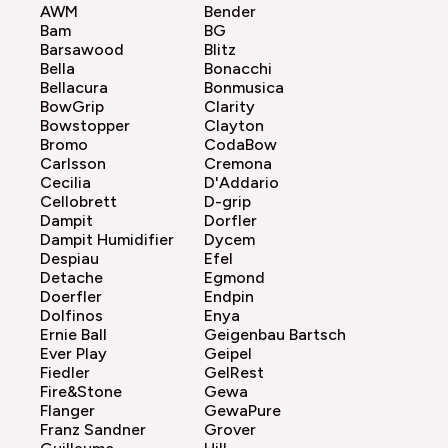
AWM
Bender
Bam
BG
Barsawood
Blitz
Bella
Bonacchi
Bellacura
Bonmusica
BowGrip
Clarity
Bowstopper
Clayton
Bromo
CodaBow
Carlsson
Cremona
Cecilia
D'Addario
Cellobrett
D-grip
Dampit
Dorfler
Dampit Humidifier
Dycem
Despiau
Efel
Detache
Egmond
Doerfler
Endpin
Dolfinos
Enya
Ernie Ball
Geigenbau Bartsch
Ever Play
Geipel
Fiedler
GelRest
Fire&Stone
Gewa
Flanger
GewaPure
Franz Sandner
Grover