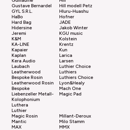
Guillaume
Hill
Gustave Bernardel
Hill modell Petz
GYL S.R.L.
Hluru-Huashu
HaBo
Hofner
Hard Bag
JADE
Hidersine
Jakob Winter
Jeremi
KGU music
K&M
Kolstein
KA-LINE
Krentz
Kapaier
Kun
Kaplan
Larica
Kera Audio
Larsen
Laubach
Luthier Choice
Leatherwood
Luthiers
Bespoke Rosin
Luthiers Choice
Leatherwood Rosin
Lyon&Healy
Bespoke
Mach One
Liebenzeller Metall-
Magic Pad
Kolophonium
Luthera
Luthier
Magic Rosin
Millant-Deroux
Mantic
Milo Stamm
MAX
MMX