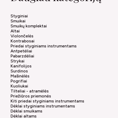
Styginiai
Smuikai
Smuikų komplektai
Altai
Violončelės
Kontrabosai
Priedai styginiams instrumentams
Antpetėliai
Pabarzdėliai
Strykai
Kanifolijos
Surdinos
Mašinėlės
Pogrifiai
Kuoliukai
Tilteliai - atramėlės
Priežiūros priemonės
Kiti priedai styginiams instrumentams
Dėklai styginiams instrumentams
Dėklai smuikams
Dėklai altams