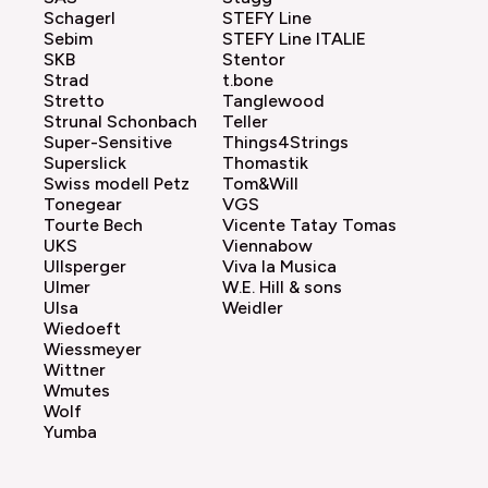
Schagerl
STEFY Line
Sebim
STEFY Line ITALIE
SKB
Stentor
Strad
t.bone
Stretto
Tanglewood
Strunal Schonbach
Teller
Super-Sensitive
Things4Strings
Superslick
Thomastik
Swiss modell Petz
Tom&Will
Tonegear
VGS
Tourte Bech
Vicente Tatay Tomas
UKS
Viennabow
Ullsperger
Viva la Musica
Ulmer
W.E. Hill & sons
Ulsa
Weidler
Wiedoeft
Wiessmeyer
Wittner
Wmutes
Wolf
Yumba