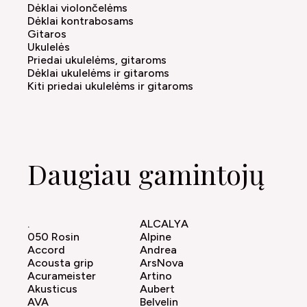
Dėklai violončelėms
Dėklai kontrabosams
Gitaros
Ukulelės
Priedai ukulelėms, gitaroms
Dėklai ukulelėms ir gitaroms
Kiti priedai ukulelėms ir gitaroms
Daugiau gamintojų
.
ALCALYA
050 Rosin
Alpine
Accord
Andrea
Acousta grip
ArsNova
Acurameister
Artino
Akusticus
Aubert
AVA
Belvelin