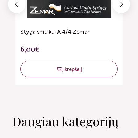
Previous
Next
Styga smuikui A 4/4 Zemar
S
6,00€
6
Į krepšelį
Daugiau kategorijų