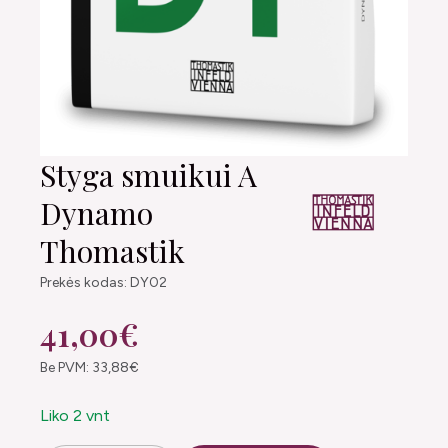
Styga smuikui A
Dynamo
Thomastik
Prekės kodas: DY02
41,00€
Be PVM: 33,88€
Liko 2 vnt