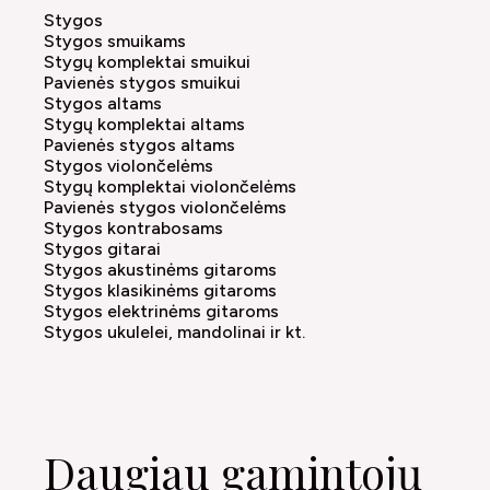
Stygos
Stygos smuikams
Stygų komplektai smuikui
Pavienės stygos smuikui
Stygos altams
Stygų komplektai altams
Pavienės stygos altams
Stygos violončelėms
Stygų komplektai violončelėms
Pavienės stygos violončelėms
Stygos kontrabosams
Stygos gitarai
Stygos akustinėms gitaroms
Stygos klasikinėms gitaroms
Stygos elektrinėms gitaroms
Stygos ukulelei, mandolinai ir kt.
Daugiau gamintojų