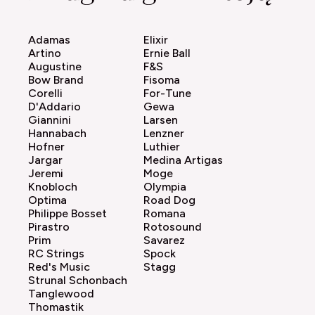
Adamas
Elixir
Artino
Ernie Ball
Augustine
F&S
Bow Brand
Fisoma
Corelli
For-Tune
D'Addario
Gewa
Giannini
Larsen
Hannabach
Lenzner
Hofner
Luthier
Jargar
Medina Artigas
Jeremi
Moge
Knobloch
Olympia
Optima
Road Dog
Philippe Bosset
Romana
Pirastro
Rotosound
Prim
Savarez
RC Strings
Spock
Red's Music
Stagg
Strunal Schonbach
Tanglewood
Thomastik