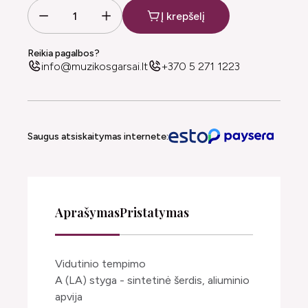
Į krepšelį
Reikia pagalbos?
info@muzikosgarsai.lt
+370 5 271 1223
Saugus atsiskaitymas internete:
Aprašymas
Pristatymas
Vidutinio tempimo
A (LA) styga - sintetinė šerdis, aliuminio
apvija