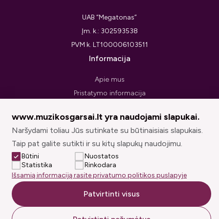
UAB “Megatonas”
Įm. k.: 302593538
PVM k. LT100006103511
Informacija
Apie mus
Pristatymo informacija
Privatumo politika
www.muzikosgarsai.lt yra naudojami slapukai.
Pirkimo taisyklės ir sąlygos
Naršydami toliau Jūs sutinkate su būtinaisiais slapukais.
Prekių grąžinimo forma
Taip pat galite sutikti ir su kitų slapukų naudojimu.
Sekite mus
Būtini
Nuostatos
Statistika
Rinkodara
Išsamią informaciją rasite privatumo politikos puslapyje
Patvirtinti visus
© muzikosgarsai.lt 2026. Visos teisės saugomos.