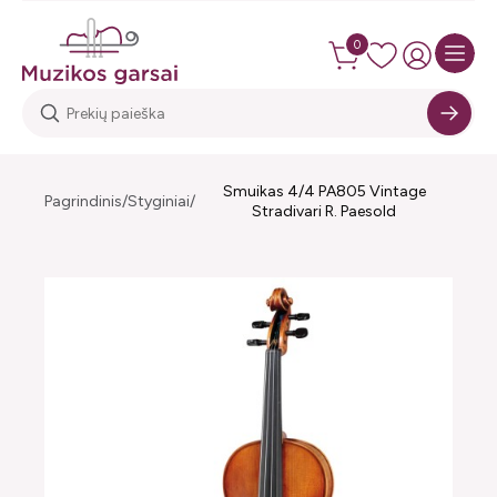
0
Smuikas 4/4 PA805 Vintage
Pagrindinis
Styginiai
Stradivari R. Paesold