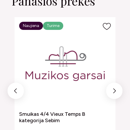
Panašios prekės
Naujiena
Turime
Previous
Next
Smuikas 4/4 Vieux Temps B
S
kategorija Sebim