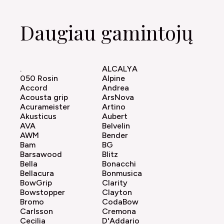
Daugiau gamintojų
.
ALCALYA
050 Rosin
Alpine
Accord
Andrea
Acousta grip
ArsNova
Acurameister
Artino
Akusticus
Aubert
AVA
Belvelin
AWM
Bender
Bam
BG
Barsawood
Blitz
Bella
Bonacchi
Bellacura
Bonmusica
BowGrip
Clarity
Bowstopper
Clayton
Bromo
CodaBow
Carlsson
Cremona
Cecilia
D'Addario