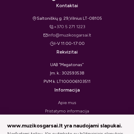
Kontaktai
Saltoniškių g. 29,Vilnius LT-08105
+370 5 271 1223
info@muzikosgarsai.lt
I-V 11:00-17:00
Rekvizitai
UAB “Megatonas”
Įm. k.: 302593538
PVM k. LT100006103511
Informacija
Apie mus
Pristatymo informacija
Privatumo politika
www.muzikosgarsai.lt yra naudojami slapukai.
Pirkimo taisyklės ir sąlygos
Naršydami toliau Jūs sutinkate su būtinaisiais slapukais.