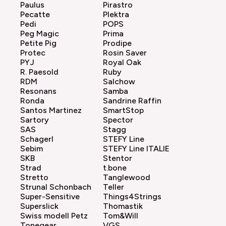
Paulus
Pirastro
Pecatte
Plektra
Pedi
POPS
Peg Magic
Prima
Petite Pig
Prodipe
Protec
Rosin Saver
PYJ
Royal Oak
R. Paesold
Ruby
RDM
Salchow
Resonans
Samba
Ronda
Sandrine Raffin
Santos Martinez
SmartStop
Sartory
Spector
SAS
Stagg
Schagerl
STEFY Line
Sebim
STEFY Line ITALIE
SKB
Stentor
Strad
t.bone
Stretto
Tanglewood
Strunal Schonbach
Teller
Super-Sensitive
Things4Strings
Superslick
Thomastik
Swiss modell Petz
Tom&Will
Tonegear
VGS