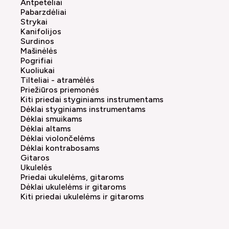
Antpetėliai
Pabarzdėliai
Strykai
Kanifolijos
Surdinos
Mašinėlės
Pogrifiai
Kuoliukai
Tilteliai - atramėlės
Priežiūros priemonės
Kiti priedai styginiams instrumentams
Dėklai styginiams instrumentams
Dėklai smuikams
Dėklai altams
Dėklai violončelėms
Dėklai kontrabosams
Gitaros
Ukulelės
Priedai ukulelėms, gitaroms
Dėklai ukulelėms ir gitaroms
Kiti priedai ukulelėms ir gitaroms