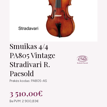
Smuikas 4/4
PA805 Vintage
Stradivari R.
Paesold
Prekės kodas: PA805-AS
3 510,00€
Be PVM: 2 900,83€