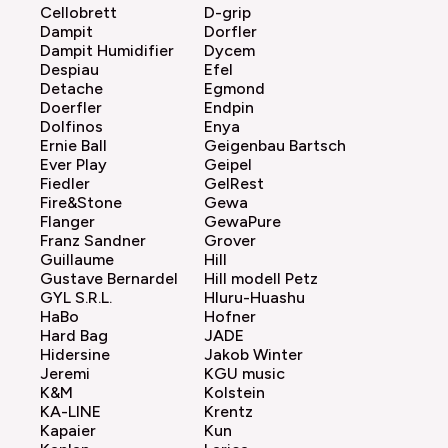
Cellobrett
D-grip
Dampit
Dorfler
Dampit Humidifier
Dycem
Despiau
Efel
Detache
Egmond
Doerfler
Endpin
Dolfinos
Enya
Ernie Ball
Geigenbau Bartsch
Ever Play
Geipel
Fiedler
GelRest
Fire&Stone
Gewa
Flanger
GewaPure
Franz Sandner
Grover
Guillaume
Hill
Gustave Bernardel
Hill modell Petz
GYL S.R.L.
Hluru-Huashu
HaBo
Hofner
Hard Bag
JADE
Hidersine
Jakob Winter
Jeremi
KGU music
K&M
Kolstein
KA-LINE
Krentz
Kapaier
Kun