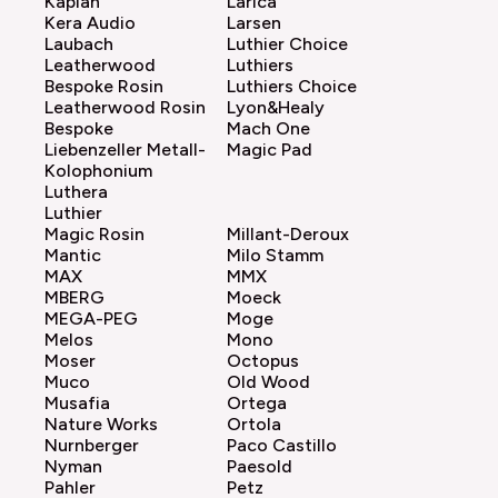
Kaplan
Larica
Kera Audio
Larsen
Laubach
Luthier Choice
Leatherwood
Luthiers
Bespoke Rosin
Luthiers Choice
Leatherwood Rosin
Lyon&Healy
Bespoke
Mach One
Liebenzeller Metall-
Magic Pad
Kolophonium
Luthera
Luthier
Magic Rosin
Millant-Deroux
Mantic
Milo Stamm
MAX
MMX
MBERG
Moeck
MEGA-PEG
Moge
Melos
Mono
Moser
Octopus
Muco
Old Wood
Musafia
Ortega
Nature Works
Ortola
Nurnberger
Paco Castillo
Nyman
Paesold
Pahler
Petz