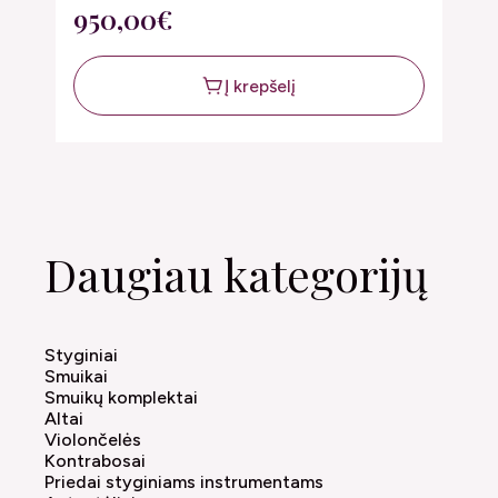
1
950,00€
Į krepšelį
Daugiau kategorijų
Styginiai
Smuikai
Smuikų komplektai
Altai
Violončelės
Kontrabosai
Priedai styginiams instrumentams