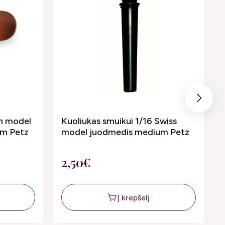
Next
ch model
Kuoliukas smuikui 1/16 Swiss
um Petz
model juodmedis medium Petz
2,50€
Į krepšelį