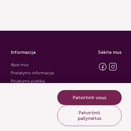
Informacija
Sekite mus
Apie mus
Pristatymo informacija
Privatumo politika
Pirkimo taisyklės ir sąlygos
Patvirtinti visus
Prekių grąžinimo forma
Patvirtinti
pažymėtus
Sprendimas: