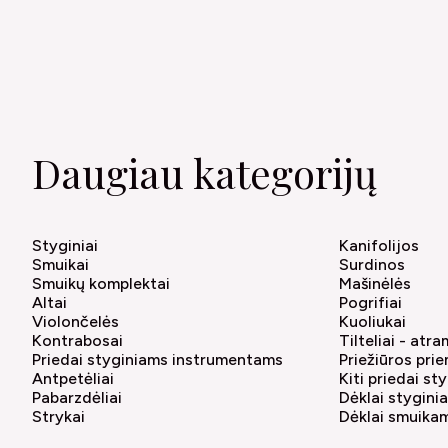
Daugiau kategorijų
Styginiai
Kanifolijos
Smuikai
Surdinos
Smuikų komplektai
Mašinėlės
Altai
Pogrifiai
Violončelės
Kuoliukai
Kontrabosai
Tilteliai - atr
Priedai styginiams instrumentams
Priežiūros pri
Antpetėliai
Kiti priedai s
Pabarzdėliai
Dėklai stygin
Strykai
Dėklai smuika