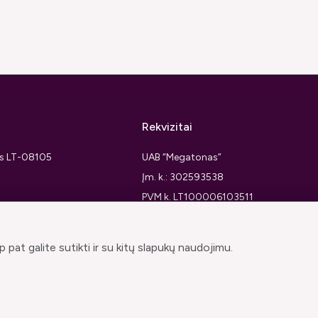
Rekvizitai
ius LT-08105
UAB “Megatonas”
Įm. k.: 302593538
PVM k. LT100006103511
 pat galite sutikti ir su kitų slapukų naudojimu.
© muzikosgarsai.lt 2026. Visos teisės saugomos.