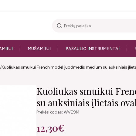
AMIEJI
MUŠAMIEJI
PASAULIO INSTRUMENTAI
Kuoliukas smuikui French model juodmedis medium su auksiniais įlieta
Kuoliukas smuikui Fre
su auksiniais įlietais ova
Prekės kodas: WVE9M
12,30€