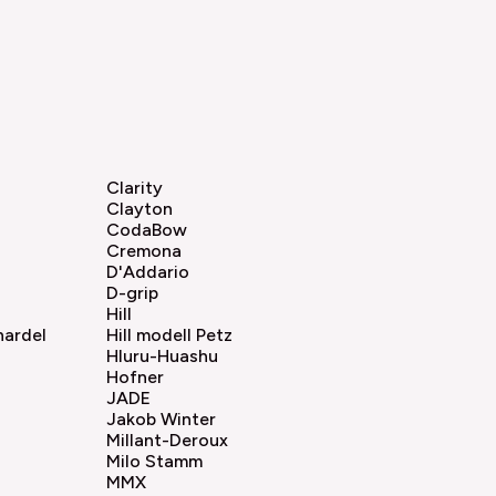
Clarity
Clayton
CodaBow
Cremona
D'Addario
D-grip
Hill
nardel
Hill modell Petz
Hluru-Huashu
Hofner
JADE
Jakob Winter
Millant-Deroux
Milo Stamm
MMX