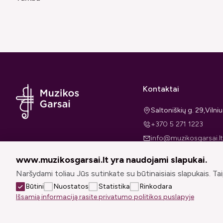
Kontaktai
Saltoniškių g. 29,Viln
+370 5 271 1223
info@muzikosgarsai.lt
I-V 11:00-17:00
www.muzikosgarsai.lt yra naudojami slapukai.
Naršydami toliau Jūs sutinkate su būtinaisiais slapukais. Taip
Būtini
Nuostatos
Statistika
Rinkodara
Išsamią informaciją rasite privatumo politikos puslapyje