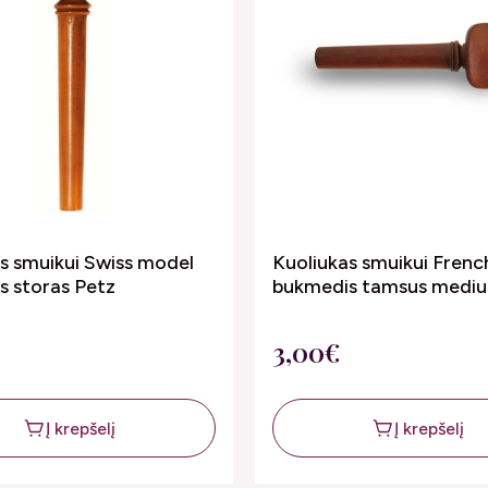
s smuikui Swiss model
Kuoliukas smuikui Fren
s storas Petz
bukmedis tamsus medi
3,00€
Į krepšelį
Į krepšelį