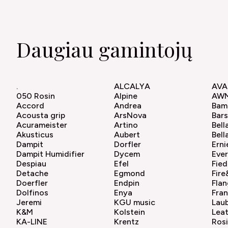
Daugiau gamintojų
.
ALCALYA
AVA
050 Rosin
Alpine
AW
Accord
Andrea
Bam
Acousta grip
ArsNova
Bar
Acurameister
Artino
Bell
Akusticus
Aubert
Bell
Dampit
Dorfler
Erni
Dampit Humidifier
Dycem
Ever
Despiau
Efel
Fied
Detache
Egmond
Fir
Doerfler
Endpin
Flan
Dolfinos
Enya
Fra
Jeremi
KGU music
Lau
K&M
Kolstein
Lea
KA-LINE
Krentz
Ros