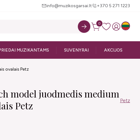
info@muzikosgarsai.lt
+370 5 271 1223
0
PRIEDAI MUZIKANTAMS
SUVENYRAI
AKCIJOS
is ovalais Petz
nch model juodmedis medium
Petz
lais Petz