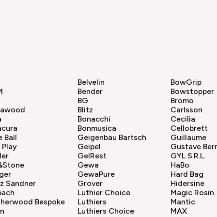
Belvelin
BowGrip
M
Bender
Bowstopper
BG
Bromo
sawood
Blitz
Carlsson
a
Bonacchi
Cecilia
acura
Bonmusica
Cellobrett
e Ball
Geigenbau Bartsch
Guillaume
 Play
Geipel
Gustave Ber
ler
GelRest
GYL S.R.L.
e&Stone
Gewa
HaBo
ger
GewaPure
Hard Bag
nz Sandner
Grover
Hidersine
bach
Luthier Choice
Magic Rosin
therwood Bespoke
Luthiers
Mantic
in
Luthiers Choice
MAX