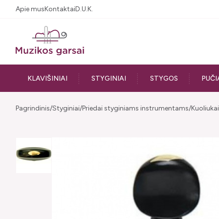
Apie mus
Kontaktai
D.U.K.
KLAVIŠINIAI
STYGINIAI
STYGOS
PUČI
Pagrindinis
Styginiai
Priedai styginiams instrumentams
Kuoliukai