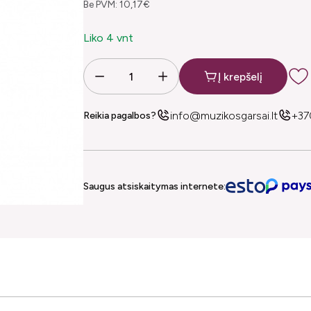
Be PVM: 10,17€
Liko 4 vnt
Į krepšelį
info@muzikosgarsai.lt
+37
Reikia pagalbos?
Saugus atsiskaitymas internete: