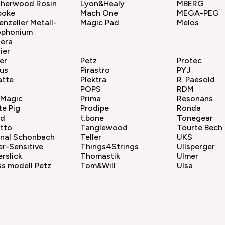
therwood Rosin
Lyon&Healy
MBERG
poke
Mach One
MEGA-PEG
enzeller Metall-
Magic Pad
Melos
ophonium
hera
ier
er
Petz
Protec
us
Pirastro
PYJ
atte
Plektra
R. Paesold
POPS
RDM
 Magic
Prima
Resonans
te Pig
Prodipe
Ronda
ad
t.bone
Tonegear
tto
Tanglewood
Tourte Bech
unal Schonbach
Teller
UKS
r-Sensitive
Things4Strings
Ullsperger
rslick
Thomastik
Ulmer
s modell Petz
Tom&Will
Ulsa