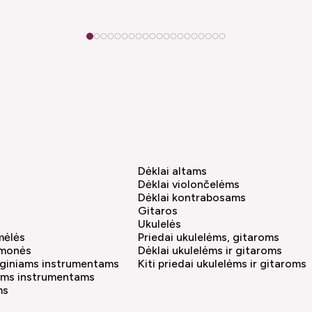
1
2
3
4
5
6
7
8
9
10
11
12
13
14
15
16
17
18
19
20
Dėklai altams
Dėklai violončelėms
Dėklai kontrabosams
Gitaros
Ukulelės
amėlės
Priedai ukulelėms, gitaroms
emonės
Dėklai ukulelėms ir gitaroms
tyginiams instrumentams
Kiti priedai ukulelėms ir gitaroms
iams instrumentams
ms