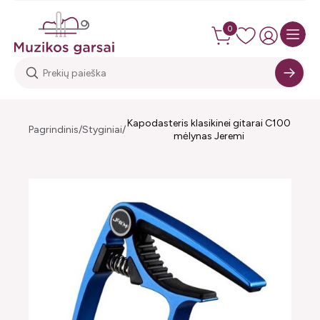
0
Kapodasteris klasikinei gitarai C100
Pagrindinis
Styginiai
mėlynas Jeremi