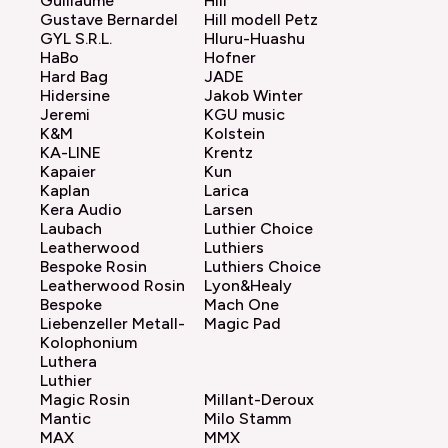
Guillaume
Hill
Gustave Bernardel
Hill modell Petz
GYL S.R.L.
Hluru-Huashu
HaBo
Hofner
Hard Bag
JADE
Hidersine
Jakob Winter
Jeremi
KGU music
K&M
Kolstein
KA-LINE
Krentz
Kapaier
Kun
Kaplan
Larica
Kera Audio
Larsen
Laubach
Luthier Choice
Leatherwood
Luthiers
Bespoke Rosin
Luthiers Choice
Leatherwood Rosin
Lyon&Healy
Bespoke
Mach One
Liebenzeller Metall-
Magic Pad
Kolophonium
Luthera
Luthier
Magic Rosin
Millant-Deroux
Mantic
Milo Stamm
MAX
MMX