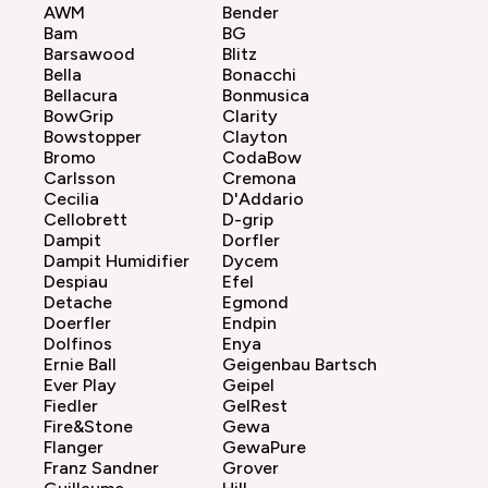
AWM
Bender
Bam
BG
Barsawood
Blitz
Bella
Bonacchi
Bellacura
Bonmusica
BowGrip
Clarity
Bowstopper
Clayton
Bromo
CodaBow
Carlsson
Cremona
Cecilia
D'Addario
Cellobrett
D-grip
Dampit
Dorfler
Dampit Humidifier
Dycem
Despiau
Efel
Detache
Egmond
Doerfler
Endpin
Dolfinos
Enya
Ernie Ball
Geigenbau Bartsch
Ever Play
Geipel
Fiedler
GelRest
Fire&Stone
Gewa
Flanger
GewaPure
Franz Sandner
Grover