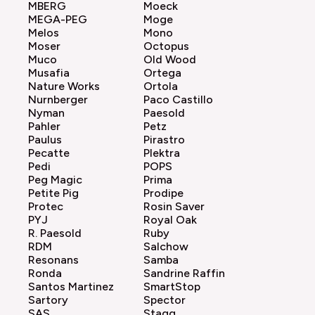
MBERG
Moeck
MEGA-PEG
Moge
Melos
Mono
Moser
Octopus
Muco
Old Wood
Musafia
Ortega
Nature Works
Ortola
Nurnberger
Paco Castillo
Nyman
Paesold
Pahler
Petz
Paulus
Pirastro
Pecatte
Plektra
Pedi
POPS
Peg Magic
Prima
Petite Pig
Prodipe
Protec
Rosin Saver
PYJ
Royal Oak
R. Paesold
Ruby
RDM
Salchow
Resonans
Samba
Ronda
Sandrine Raffin
Santos Martinez
SmartStop
Sartory
Spector
SAS
Stagg