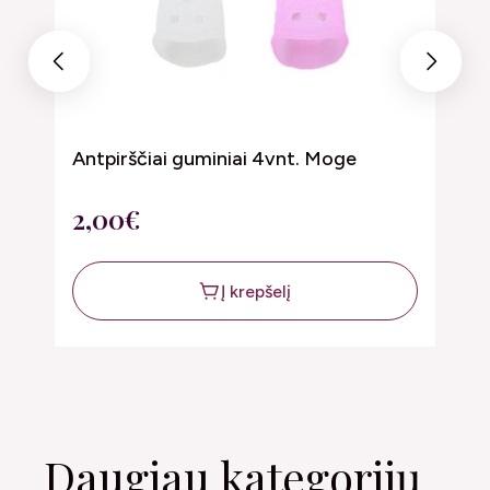
Previous
Next
Antpirščiai guminiai 4vnt. Moge
M
2,00€
2
Į krepšelį
Daugiau kategorijų