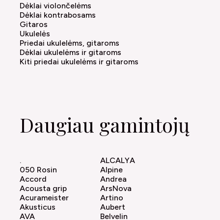
Dėklai violončelėms
Dėklai kontrabosams
Gitaros
Ukulelės
Priedai ukulelėms, gitaroms
Dėklai ukulelėms ir gitaroms
Kiti priedai ukulelėms ir gitaroms
Daugiau gamintojų
.
ALCALYA
050 Rosin
Alpine
Accord
Andrea
Acousta grip
ArsNova
Acurameister
Artino
Akusticus
Aubert
AVA
Belvelin