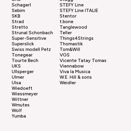
Schagerl
STEFY Line
Sebim
STEFY Line ITALIE
SKB
Stentor
Strad
t.bone
Stretto
Tanglewood
Strunal Schonbach
Teller
Super-Sensitive
Things4Strings
Superslick
Thomastik
Swiss modell Petz
Tom&Will
Tonegear
VGS
Tourte Bech
Vicente Tatay Tomas
UKS
Viennabow
Ullsperger
Viva la Musica
Ulmer
W.E. Hill & sons
Ulsa
Weidler
Wiedoeft
Wiessmeyer
Wittner
Wmutes
Wolf
Yumba