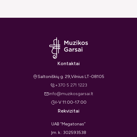
Kontaktai
Saltoniškių g. 29,Vilnius LT-08105
+370 5 271 1223
info@muzikosgarsai.lt
I-V 11:00-17:00
Rekvizitai
UAB “Megatonas”
Įm. k.: 302593538