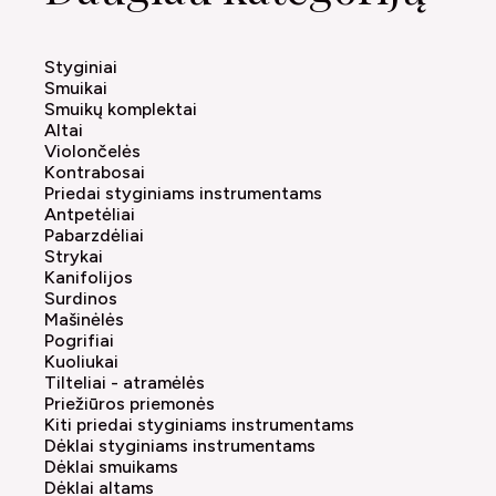
Styginiai
Smuikai
Smuikų komplektai
Altai
Violončelės
Kontrabosai
Priedai styginiams instrumentams
Antpetėliai
Pabarzdėliai
Strykai
Kanifolijos
Surdinos
Mašinėlės
Pogrifiai
Kuoliukai
Tilteliai - atramėlės
Priežiūros priemonės
Kiti priedai styginiams instrumentams
Dėklai styginiams instrumentams
Dėklai smuikams
Dėklai altams