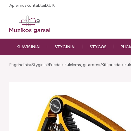
Apie mus
Kontaktai
D.U.K.
KLAVIŠINIAI
STYGINIAI
STYGOS
PUČI
Pagrindinis
Styginiai
Priedai ukulelėms, gitaroms
Kiti priedai uku