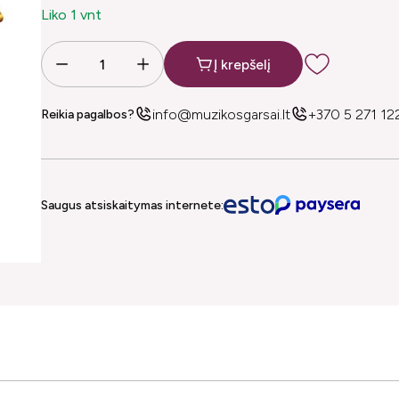
Liko 1 vnt
Į krepšelį
info@muzikosgarsai.lt
+370 5 271 12
Reikia pagalbos?
Saugus atsiskaitymas internete: