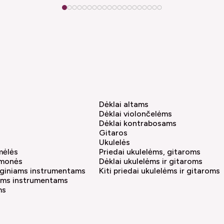
1
2
3
4
5
6
7
8
9
10
11
12
13
14
15
16
17
18
19
20
Dėklai altams
Dėklai violončelėms
Dėklai kontrabosams
Gitaros
Ukulelės
amėlės
Priedai ukulelėms, gitaroms
emonės
Dėklai ukulelėms ir gitaroms
tyginiams instrumentams
Kiti priedai ukulelėms ir gitaroms
iams instrumentams
ms