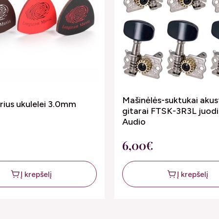
Mašinėlės-suktukai akus
ius ukulelei 3.0mm
gitarai FTSK-3R3L juodi
Audio
6,00€
Į krepšelį
Į krepšelį