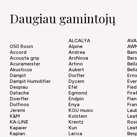
Daugiau gamintojų
.
ALCALYA
AVA
050 Rosin
Alpine
AW
Accord
Andrea
Bam
Acousta grip
ArsNova
Bar
Acurameister
Artino
Bell
Akusticus
Aubert
Bell
Dampit
Dorfler
Erni
Dampit Humidifier
Dycem
Ever
Despiau
Efel
Fied
Detache
Egmond
Fir
Doerfler
Endpin
Flan
Dolfinos
Enya
Fra
Jeremi
KGU music
Lau
K&M
Kolstein
Lea
KA-LINE
Krentz
Ros
Kapaier
Kun
Lea
Kaplan
Larica
Bes