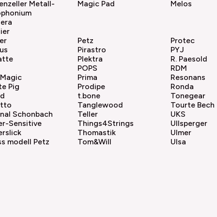
enzeller Metall-
Magic Pad
Melos
ophonium
hera
ier
er
Petz
Protec
us
Pirastro
PYJ
atte
Plektra
R. Paesold
POPS
RDM
 Magic
Prima
Resonans
te Pig
Prodipe
Ronda
ad
t.bone
Tonegear
tto
Tanglewood
Tourte Bech
unal Schonbach
Teller
UKS
r-Sensitive
Things4Strings
Ullsperger
rslick
Thomastik
Ulmer
s modell Petz
Tom&Will
Ulsa