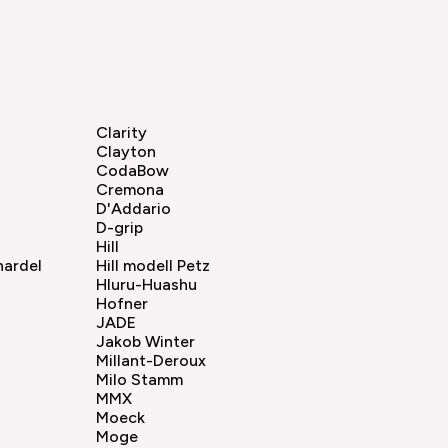
Clarity
Clayton
CodaBow
Cremona
D'Addario
D-grip
Hill
nardel
Hill modell Petz
Hluru-Huashu
Hofner
JADE
Jakob Winter
Millant-Deroux
Milo Stamm
MMX
Moeck
Moge