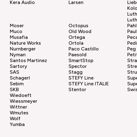
Kera Audio
Larsen
Lieb
Kol
Lut
Luth
Moser
Octopus
Pahl
Muco
Old Wood
Paul
Musafia
Ortega
Pec
Nature Works
Ortola
Pedi
Nurnberger
Paco Castillo
Peg
Nyman
Paesold
Peti
Santos Martinez
SmartStop
Str
Sartory
Spector
Stre
SAS
Stagg
Str
Schagerl
STEFY Line
Supe
Sebim
STEFY Line ITALIE
Supe
SKB
Stentor
Swis
Wiedoeft
Wiessmeyer
Wittner
Wmutes
Wolf
Yumba