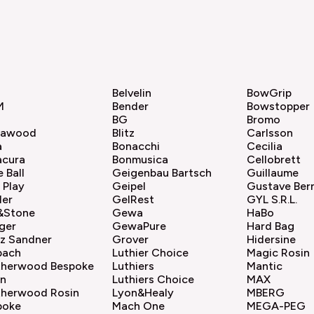
Belvelin
BowGrip
M
Bender
Bowstopper
BG
Bromo
sawood
Blitz
Carlsson
a
Bonacchi
Cecilia
acura
Bonmusica
Cellobrett
e Ball
Geigenbau Bartsch
Guillaume
 Play
Geipel
Gustave Ber
ler
GelRest
GYL S.R.L.
e&Stone
Gewa
HaBo
ger
GewaPure
Hard Bag
nz Sandner
Grover
Hidersine
bach
Luthier Choice
Magic Rosin
therwood Bespoke
Luthiers
Mantic
in
Luthiers Choice
MAX
therwood Rosin
Lyon&Healy
MBERG
poke
Mach One
MEGA-PEG