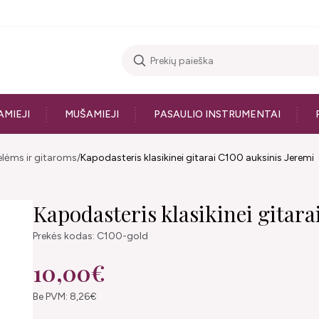
AMIEJI
MUŠAMIEJI
PASAULIO INSTRUMENTAI
lelėms ir gitaroms
Kapodasteris klasikinei gitarai C100 auksinis Jeremi
Kapodasteris klasikinei gitara
Prekės kodas: C100-gold
10,00€
Be PVM: 8,26€