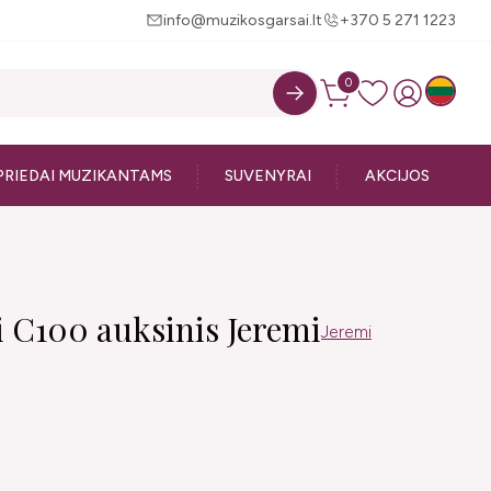
info@muzikosgarsai.lt
+370 5 271 1223
0
PRIEDAI MUZIKANTAMS
SUVENYRAI
AKCIJOS
i C100 auksinis Jeremi
Jeremi