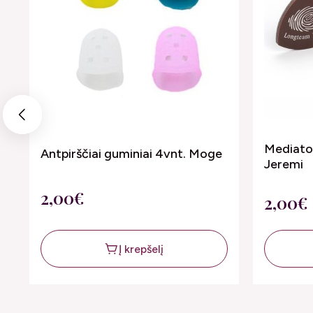
Previous
Mediator
Antpirščiai guminiai 4vnt. Moge
Jeremi
2,00€
2,00€
Į krepšelį