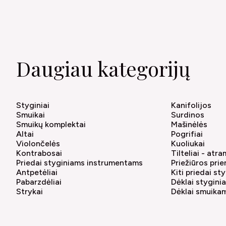
Daugiau kategorijų
Styginiai
Kanifolijos
Smuikai
Surdinos
Smuikų komplektai
Mašinėlės
Altai
Pogrifiai
Violončelės
Kuoliukai
Kontrabosai
Tilteliai - atr
Priedai styginiams instrumentams
Priežiūros pri
Antpetėliai
Kiti priedai s
Pabarzdėliai
Dėklai stygin
Strykai
Dėklai smuika