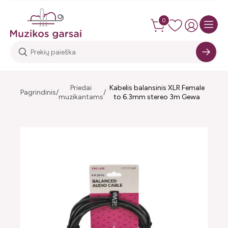
0
Priedai
Kabelis balansinis XLR Female
Pagrindinis
muzikantams
to 6.3mm stereo 3m Gewa