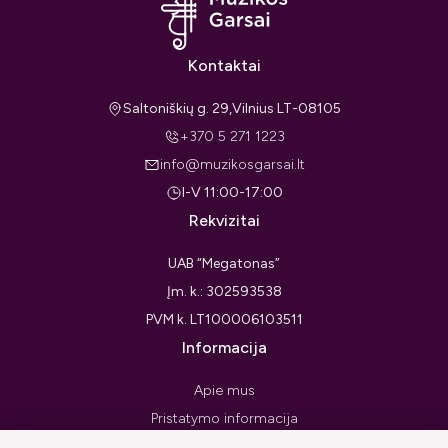
Kontaktai
Saltoniškių g. 29,Vilnius LT-08105
+370 5 271 1223
info@muzikosgarsai.lt
I-V 11:00-17:00
Rekvizitai
UAB “Megatonas”
Įm. k.: 302593538
PVM k. LT100006103511
Informacija
Apie mus
Pristatymo informacija
Privatumo politika