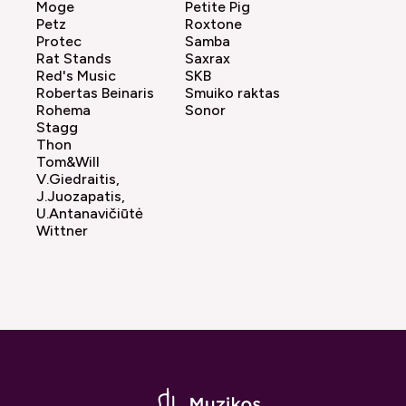
Moge
Petite Pig
Petz
Roxtone
Protec
Samba
Rat Stands
Saxrax
Red's Music
SKB
Robertas Beinaris
Smuiko raktas
Rohema
Sonor
Stagg
Thon
Tom&Will
V.Giedraitis,
J.Juozapatis,
U.Antanavičiūtė
Wittner