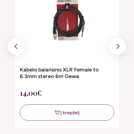
Previous
Next
Kabelis balansinis XLR Female to
M
6.3mm stereo 6m Gewa
m
14,00€
2
Į krepšelį