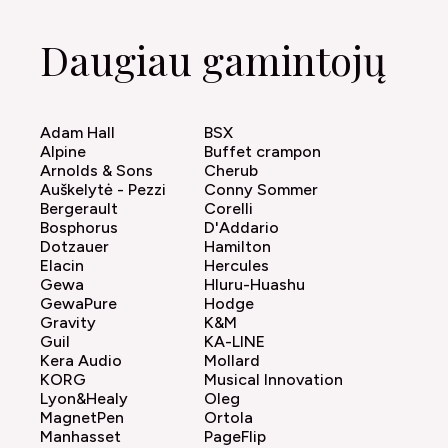
Daugiau gamintojų
Adam Hall
BSX
Alpine
Buffet crampon
Arnolds & Sons
Cherub
Auškelytė - Pezzi
Conny Sommer
Bergerault
Corelli
Bosphorus
D'Addario
Dotzauer
Hamilton
Elacin
Hercules
Gewa
Hluru-Huashu
GewaPure
Hodge
Gravity
K&M
Guil
KA-LINE
Kera Audio
Mollard
KORG
Musical Innovation
Lyon&Healy
Oleg
MagnetPen
Ortola
Manhasset
PageFlip