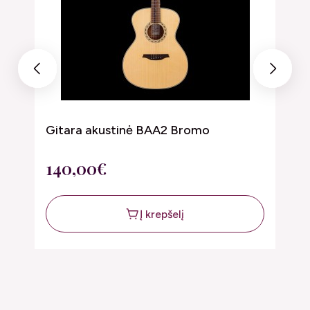
Previous
Next
o
Gitara akustinė BAA2 Bromo
G
140,00€
1
Į krepšelį