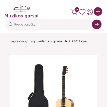
0
Pagrindinis
Styginiai
Išmani gitara EA-X0 41" Enya