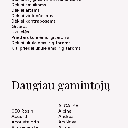
Dėklai smuikams
Dėklai altams
Dėklai violončelėms
Dėklai kontrabosams
Gitaros
Ukulelės
Priedai ukulelėms, gitaroms
Dėklai ukulelėms ir gitaroms
Kiti priedai ukulelėms ir gitaroms
Daugiau gamintojų
.
ALCALYA
050 Rosin
Alpine
Accord
Andrea
Acousta grip
ArsNova
Acurameister
Artino