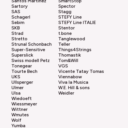
Santos Martinez
SmartStop
Sartory
Spector
SAS
Stagg
Schagerl
STEFY Line
Sebim
STEFY Line ITALIE
SKB
Stentor
Strad
t.bone
Stretto
Tanglewood
Strunal Schonbach
Teller
Super-Sensitive
Things4Strings
Superslick
Thomastik
Swiss modell Petz
Tom&Will
Tonegear
VGS
Tourte Bech
Vicente Tatay Tomas
UKS
Viennabow
Ullsperger
Viva la Musica
Ulmer
W.E. Hill & sons
Ulsa
Weidler
Wiedoeft
Wiessmeyer
Wittner
Wmutes
Wolf
Yumba