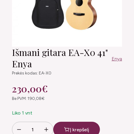
Išmani gitara EA-X0 41"
Enya
Enya
Prekės kodas: EA-X0
230,00€
Be PVM: 190,08€
Liko 1 vnt
Į krepšelį