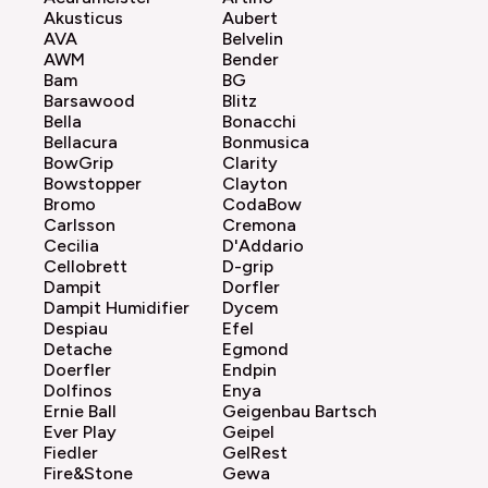
Akusticus
Aubert
AVA
Belvelin
AWM
Bender
Bam
BG
Barsawood
Blitz
Bella
Bonacchi
Bellacura
Bonmusica
BowGrip
Clarity
Bowstopper
Clayton
Bromo
CodaBow
Carlsson
Cremona
Cecilia
D'Addario
Cellobrett
D-grip
Dampit
Dorfler
Dampit Humidifier
Dycem
Despiau
Efel
Detache
Egmond
Doerfler
Endpin
Dolfinos
Enya
Ernie Ball
Geigenbau Bartsch
Ever Play
Geipel
Fiedler
GelRest
Fire&Stone
Gewa