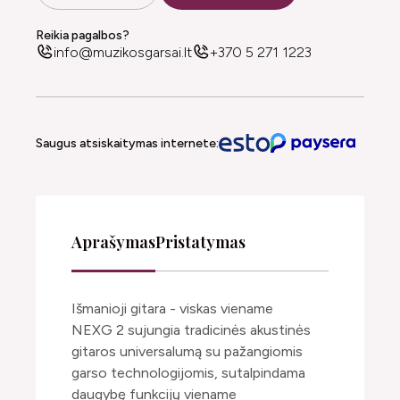
Reikia pagalbos?
info@muzikosgarsai.lt
+370 5 271 1223
Saugus atsiskaitymas internete:
Aprašymas
Pristatymas
Išmanioji gitara - viskas viename
NEXG 2 sujungia tradicinės akustinės
gitaros universalumą su pažangiomis
garso technologijomis, sutalpindama
daugybę funkcijų viename