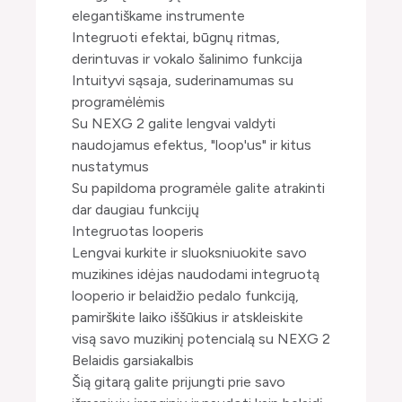
elegantiškame instrumente
Integruoti efektai, būgnų ritmas,
derintuvas ir vokalo šalinimo funkcija
Intuityvi sąsaja, suderinamumas su
programėlėmis
Su NEXG 2 galite lengvai valdyti
naudojamus efektus, "loop'us" ir kitus
nustatymus
Su papildoma programėle galite atrakinti
dar daugiau funkcijų
Integruotas looperis
Lengvai kurkite ir sluoksniuokite savo
muzikines idėjas naudodami integruotą
looperio ir belaidžio pedalo funkciją,
pamirškite laiko iššūkius ir atskleiskite
visą savo muzikinį potencialą su NEXG 2
Belaidis garsiakalbis
Šią gitarą galite prijungti prie savo