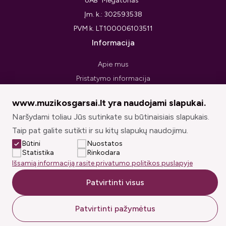
UAB “Megatonas”
Įm. k.: 302593538
PVM k. LT100006103511
Informacija
Apie mus
Pristatymo informacija
Privatumo politika
www.muzikosgarsai.lt yra naudojami slapukai.
Pirkimo taisyklės ir sąlygos
Naršydami toliau Jūs sutinkate su būtinaisiais slapukais.
Prekių grąžinimo forma
Taip pat galite sutikti ir su kitų slapukų naudojimu.
Sekite mus
Būtini
Nuostatos
Statistika
Rinkodara
Išsamią informaciją rasite privatumo politikos puslapyje
Patvirtinti visus
© muzikosgarsai.lt 2026. Visos teisės saugomos.
Patvirtinti pažymėtus
Sprendimas: