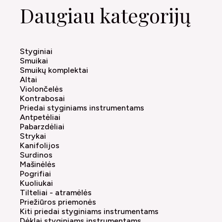
Daugiau kategorijų
Styginiai
Smuikai
Smuikų komplektai
Altai
Violončelės
Kontrabosai
Priedai styginiams instrumentams
Antpetėliai
Pabarzdėliai
Strykai
Kanifolijos
Surdinos
Mašinėlės
Pogrifiai
Kuoliukai
Tilteliai - atramėlės
Priežiūros priemonės
Kiti priedai styginiams instrumentams
Dėklai styginiams instrumentams