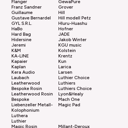
Flanger
GewaPure
Franz Sandner
Grover
Guillaume
Hill
Gustave Bernardel
Hill modell Petz
GYL S.R.L.
Hluru-Huashu
HaBo
Hofner
Hard Bag
JADE
Hidersine
Jakob Winter
Jeremi
KGU music
K&M
Kolstein
KA-LINE
Krentz
Kapaier
Kun
Kaplan
Larica
Kera Audio
Larsen
Laubach
Luthier Choice
Leatherwood
Luthiers
Bespoke Rosin
Luthiers Choice
Leatherwood Rosin
Lyon&Healy
Bespoke
Mach One
Liebenzeller Metall-
Magic Pad
Kolophonium
Luthera
Luthier
Magic Rosin
Millant-Deroux