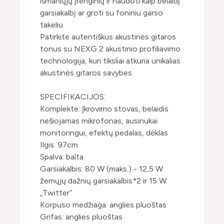
išmaniųjų įrenginių ir naudoti kaip belaidį
garsiakalbį ar groti su foniniu garso
takeliu
Patirkite autentiškus akustinės gitaros
tonus su NEXG 2 akustinio profiliavimo
technologija, kuri tiksliai atkuria unikalias
akustinės gitaros savybes
SPECIFIKACIJOS:
Komplekte: Įkrovimo stovas, belaidis
nešiojamas mikrofonas, ausinukai
monitoringui, efektų pedalas, dėklas
Ilgis: 97cm
Spalva: balta
Garsiakalbis: 80 W (maks.) - 12,5 W
žemųjų dažnių garsiakalbis*2 ir 15 W
„Twitter“
Korpuso medžiaga: anglies pluoštas
Grifas: anglies pluoštas