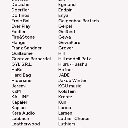
Detache
Egmond
Doerfler
Endpin
Dolfinos
Enya
Ernie Ball
Geigenbau Bartsch
Ever Play
Geipel
Fiedler
GelRest
Fire&Stone
Gewa
Flanger
GewaPure
Franz Sandner
Grover
Guillaume
Hill
Gustave Bernardel
Hill modell Petz
GYL S.R.L.
Hluru-Huashu
HaBo
Hofner
Hard Bag
JADE
Hidersine
Jakob Winter
Jeremi
KGU music
K&M
Kolstein
KA-LINE
Krentz
Kapaier
Kun
Kaplan
Larica
Kera Audio
Larsen
Laubach
Luthier Choice
Leatherwood
Luthiers