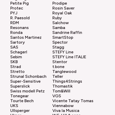
Petite Pig
Prodipe
Protec
Rosin Saver
PYJ
Royal Oak
R. Paesold
Ruby
RDM
Salchow
Resonans
Samba
Ronda
Sandrine Raffin
Santos Martinez
SmartStop
Sartory
Spector
SAS
Stagg
Schagerl
STEFY Line
Sebim
STEFY Line ITALIE
SKB
Stentor
Strad
t.bone
Stretto
Tanglewood
Strunal Schonbach
Teller
Super-Sensitive
Things4Strings
Superslick
Thomastik
Swiss modell Petz
Tom&Will
Tonegear
VGS
Tourte Bech
Vicente Tatay Tomas
UKS
Viennabow
Ullsperger
Viva la Musica