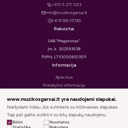
+370 5 271 1223
info@muzikosgarsai.lt
I-V 11:00-17:00
Rekvizitai
UAB “Megatonas”
Įm. k.: 302593538
PVM k. LT100006103511
Informacija
Apie mus
Pristatymo informacija
Privatumo politika
www.muzikosgarsai.lt yra naudojami slapukai.
Pirkimo taisyklės ir sąlygos
Naršydami toliau Jūs sutinkate su būtinaisiais slapukais.
Prekių grąžinimo forma
Taip pat galite sutikti ir su kitų slapukų naudojimu.
Sekite mus
Būtini
Nuostatos
Statistika
Rinkodara