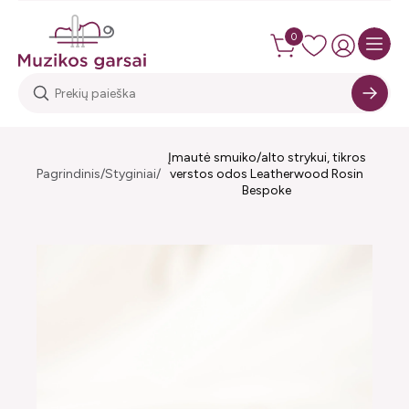
0
Įmautė smuiko/alto strykui, tikros
Pagrindinis
Styginiai
verstos odos Leatherwood Rosin
Bespoke