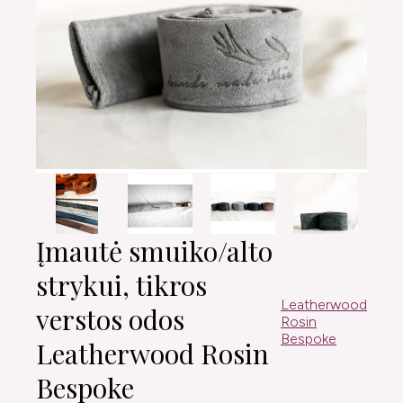
Įmautė smuiko/alto
strykui, tikros
Leatherwood
verstos odos
Rosin
Bespoke
Leatherwood Rosin
Bespoke