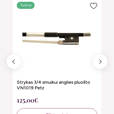
Turime
Previous
Next
Strykas 3/4 smuikui anglies pluošto
S
VN1019 Petz
a
125,00€
6