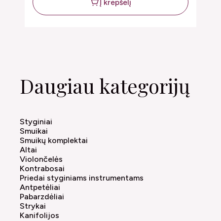
Į krepšelį
Daugiau kategorijų
Styginiai
Smuikai
Smuikų komplektai
Altai
Violončelės
Kontrabosai
Priedai styginiams instrumentams
Antpetėliai
Pabarzdėliai
Strykai
Kanifolijos