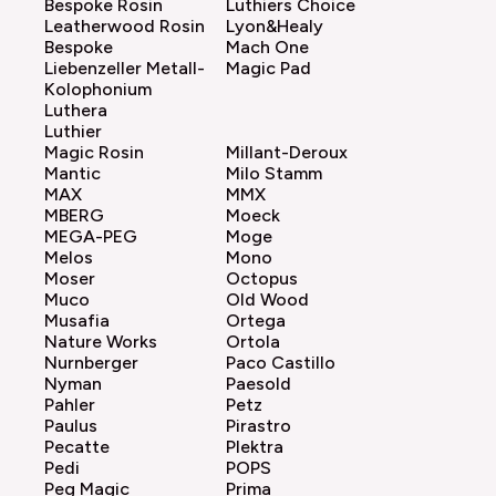
Bespoke Rosin
Luthiers Choice
Leatherwood Rosin
Lyon&Healy
Bespoke
Mach One
Liebenzeller Metall-
Magic Pad
Kolophonium
Luthera
Luthier
Magic Rosin
Millant-Deroux
Mantic
Milo Stamm
MAX
MMX
MBERG
Moeck
MEGA-PEG
Moge
Melos
Mono
Moser
Octopus
Muco
Old Wood
Musafia
Ortega
Nature Works
Ortola
Nurnberger
Paco Castillo
Nyman
Paesold
Pahler
Petz
Paulus
Pirastro
Pecatte
Plektra
Pedi
POPS
Peg Magic
Prima