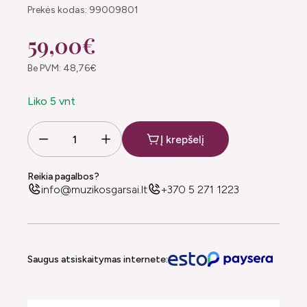
Prekės kodas: 99009801
59,00€
Be PVM: 48,76€
Liko 5 vnt
Į krepšelį
Reikia pagalbos?
info@muzikosgarsai.lt
+370 5 271 1223
Saugus atsiskaitymas internete: