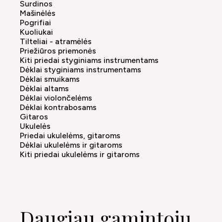
Surdinos
Mašinėlės
Pogrifiai
Kuoliukai
Tilteliai - atramėlės
Priežiūros priemonės
Kiti priedai styginiams instrumentams
Dėklai styginiams instrumentams
Dėklai smuikams
Dėklai altams
Dėklai violončelėms
Dėklai kontrabosams
Gitaros
Ukulelės
Priedai ukulelėms, gitaroms
Dėklai ukulelėms ir gitaroms
Kiti priedai ukulelėms ir gitaroms
Daugiau gamintojų