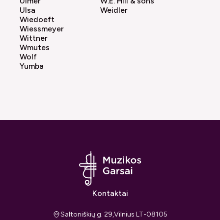
Ulmer
W.E. Hill & sons
Ulsa
Weidler
Wiedoeft
Wiessmeyer
Wittner
Wmutes
Wolf
Yumba
Kontaktai
Saltoniškių g. 29,Vilnius LT-08105