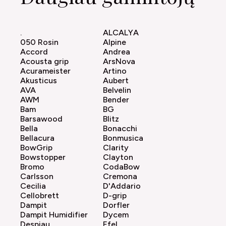
.
ALCALYA
050 Rosin
Alpine
Accord
Andrea
Acousta grip
ArsNova
Acurameister
Artino
Akusticus
Aubert
AVA
Belvelin
AWM
Bender
Bam
BG
Barsawood
Blitz
Bella
Bonacchi
Bellacura
Bonmusica
BowGrip
Clarity
Bowstopper
Clayton
Bromo
CodaBow
Carlsson
Cremona
Cecilia
D'Addario
Cellobrett
D-grip
Dampit
Dorfler
Dampit Humidifier
Dycem
Despiau
Efel